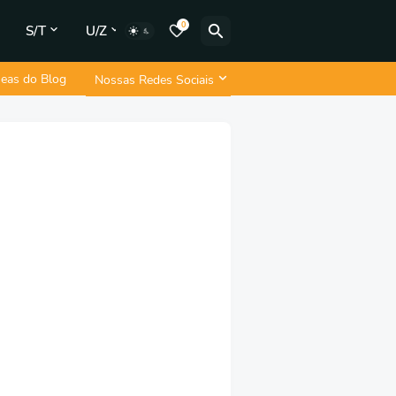
0
S/T
U/Z
neas do Blog
Nossas Redes Sociais