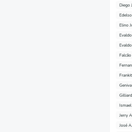
Diego 
Edels
Elino J
Evaldo
Evaldo
Falcão
Fernan
Franki
Geniva
Gilliar
Ismael
Jerry A
José A