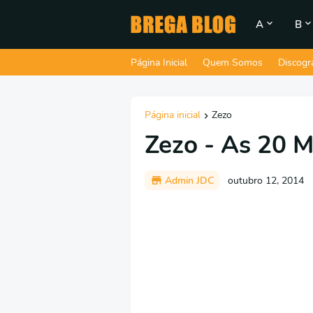
A
B
Página Inicial
Quem Somos
Discogr
Página inicial
Zezo
Zezo - As 20 M
Admin JDC
outubro 12, 2014