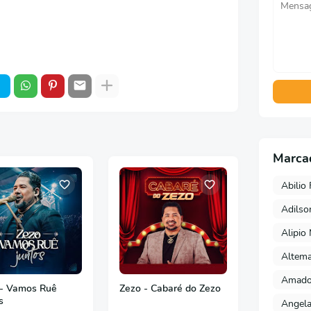
Marca
Abilio 
Adils
Alipio
Altema
Amado 
 - Vamos Ruê
Zezo - Cabaré do Zezo
s
Angela