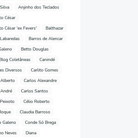
Silva
Anjinho dos Teclados
o César
o César 'ex Fevers'
Balthazar
Labaredas
Barros de Alencar
Galeno
Betto Douglas
Blog Coletâneas
Canindé
es Diversos
Carlito Gomes
 Alberto
Carlos Alexandre
 André
Carlos Santos
Peixoto
Célio Roberto
Roque
Claudia Barroso
o Galeno
Conde Só Brega
ano Neves
Diana