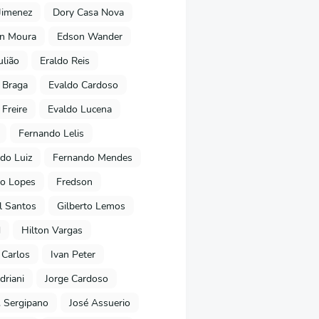
Jimenez
Dory Casa Nova
on Moura
Edson Wander
ulião
Eraldo Reis
 Braga
Evaldo Cardoso
 Freire
Evaldo Lucena
Fernando Lelis
do Luiz
Fernando Mendes
to Lopes
Fredson
l Santos
Gilberto Lemos
d
Hilton Vargas
 Carlos
Ivan Peter
driani
Jorge Cardoso
. Sergipano
José Assuerio