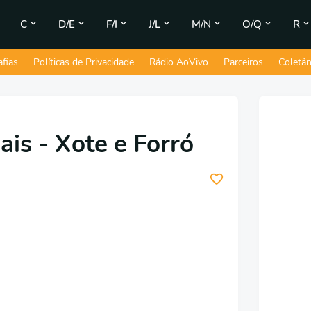
C
D/E
F/I
J/L
M/N
O/Q
R
afias
Políticas de Privacidade
Rádio AoVivo
Parceiros
Coletâ
ais - Xote e Forró