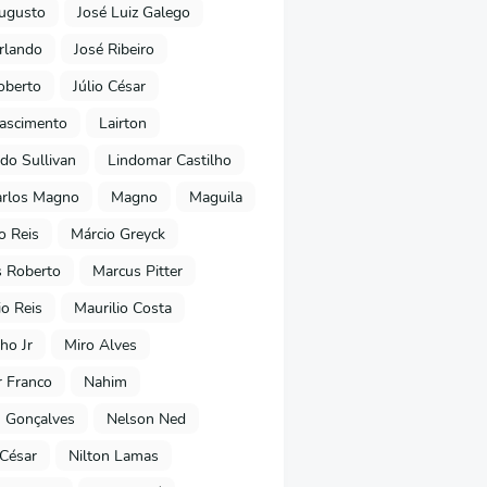
ugusto
José Luiz Galego
rlando
José Ribeiro
oberto
Júlio César
Nascimento
Lairton
do Sullivan
Lindomar Castilho
arlos Magno
Magno
Maguila
o Reis
Márcio Greyck
 Roberto
Marcus Pitter
io Reis
Maurilio Costa
ho Jr
Miro Alves
 Franco
Nahim
 Gonçalves
Nelson Ned
 César
Nilton Lamas