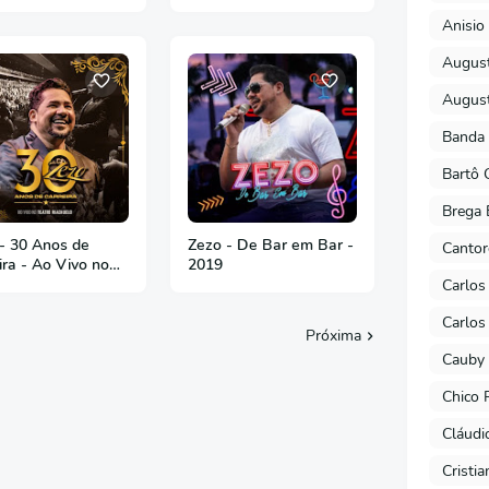
Anisio 
August
August
Banda 
Bartô 
Brega 
- 30 Anos de
Zezo - De Bar em Bar -
Cantor
ira - Ao Vivo no
2019
o Riachuelo -
Carlos
Carlos
Próxima
Cauby 
Chico 
Cláudi
Cristi