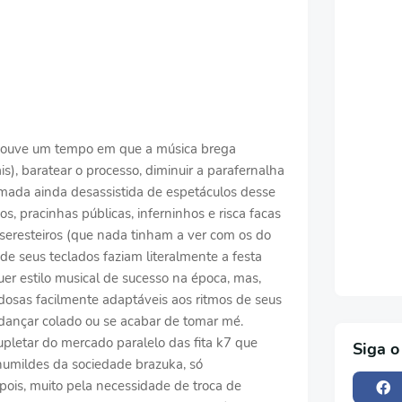
- Houve um tempo em que a música brega
is), baratear o processo, diminuir a parafernalha
mada ainda desassistida de espetáculos desse
os, pracinhas públicas, inferninhos e risca facas
seresteiros (que nada tinham a ver com os do
e seus teclados faziam literalmente a festa
er estilo musical de sucesso na época, mas,
dosas facilmente adaptáveis aos ritmos de seus
dançar colado ou se acabar de tomar mé.
pletar do mercado paralelo das fita k7 que
Siga o
umildes da sociedade brazuka, só
pois, muito pela necessidade de troca de