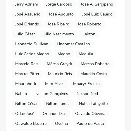
Jerry Adriani
Jorge Cardoso
José A. Sergipano
José Assuerio
José Augusto
José Luiz Galego
José Orlando
José Ribeiro
José Roberto
Júlio César
Júlio Nascimento
Lairton
Leonardo Sullivan
Lindomar Castilho
Luiz Carlos Magno
Magno
Maguila
Marcelo Reis
Márcio Greyck
Marcos Roberto
Marcus Pitter
Mauricio Reis
Maurilio Costa
Maurinho Jr
Miro Alves
Moacyr Franco
Nahim
Nelson Gonçalves
Nelson Ned
Nilton César
Nilton Lamas
Núbia Lafayette
Odair José
Orlando Dias
Osvaldo Oliveira
Oswaldo Bezerra
Ovelha
Paulo de Paula