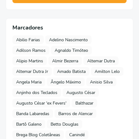
Marcadores
Abilio Farias
Adelino Nascimento
Adilson Ramos
Agnaldo Timóteo
Alipio Martins
Almir Bezerra
Altemar Dutra
Altemar Dutra Jr
Amado Batista
Amilton Lelo
Angela Maria
Ângelo Máximo
Anisio Silva
Anjinho dos Teclados
Augusto César
Augusto César 'ex Fevers'
Balthazar
Banda Labaredas
Barros de Alencar
Bartô Galeno
Betto Douglas
Brega Blog Coletâneas
Canindé