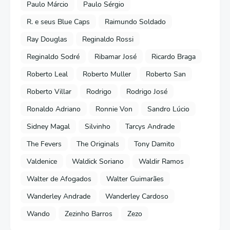
Paulo Márcio
Paulo Sérgio
R. e seus Blue Caps
Raimundo Soldado
Ray Douglas
Reginaldo Rossi
Reginaldo Sodré
Ribamar José
Ricardo Braga
Roberto Leal
Roberto Muller
Roberto San
Roberto Villar
Rodrigo
Rodrigo José
Ronaldo Adriano
Ronnie Von
Sandro Lúcio
Sidney Magal
Silvinho
Tarcys Andrade
The Fevers
The Originals
Tony Damito
Valdenice
Waldick Soriano
Waldir Ramos
Walter de Afogados
Walter Guimarães
Wanderley Andrade
Wanderley Cardoso
Wando
Zezinho Barros
Zezo