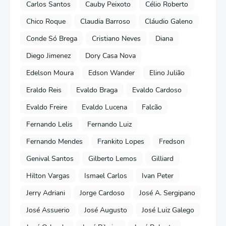
Carlos Santos
Cauby Peixoto
Célio Roberto
Chico Roque
Claudia Barroso
Cláudio Galeno
Conde Só Brega
Cristiano Neves
Diana
Diego Jimenez
Dory Casa Nova
Edelson Moura
Edson Wander
Elino Julião
Eraldo Reis
Evaldo Braga
Evaldo Cardoso
Evaldo Freire
Evaldo Lucena
Falcão
Fernando Lelis
Fernando Luiz
Fernando Mendes
Frankito Lopes
Fredson
Genival Santos
Gilberto Lemos
Gilliard
Hilton Vargas
Ismael Carlos
Ivan Peter
Jerry Adriani
Jorge Cardoso
José A. Sergipano
José Assuerio
José Augusto
José Luiz Galego