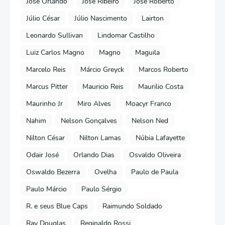
José Orlando
José Ribeiro
José Roberto
Júlio César
Júlio Nascimento
Lairton
Leonardo Sullivan
Lindomar Castilho
Luiz Carlos Magno
Magno
Maguila
Marcelo Reis
Márcio Greyck
Marcos Roberto
Marcus Pitter
Mauricio Reis
Maurilio Costa
Maurinho Jr
Miro Alves
Moacyr Franco
Nahim
Nelson Gonçalves
Nelson Ned
Nilton César
Nilton Lamas
Núbia Lafayette
Odair José
Orlando Dias
Osvaldo Oliveira
Oswaldo Bezerra
Ovelha
Paulo de Paula
Paulo Márcio
Paulo Sérgio
R. e seus Blue Caps
Raimundo Soldado
Ray Douglas
Reginaldo Rossi