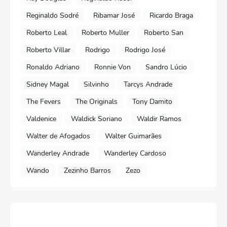
Reginaldo Sodré
Ribamar José
Ricardo Braga
Roberto Leal
Roberto Muller
Roberto San
Roberto Villar
Rodrigo
Rodrigo José
Ronaldo Adriano
Ronnie Von
Sandro Lúcio
Sidney Magal
Silvinho
Tarcys Andrade
The Fevers
The Originals
Tony Damito
Valdenice
Waldick Soriano
Waldir Ramos
Walter de Afogados
Walter Guimarães
Wanderley Andrade
Wanderley Cardoso
Wando
Zezinho Barros
Zezo