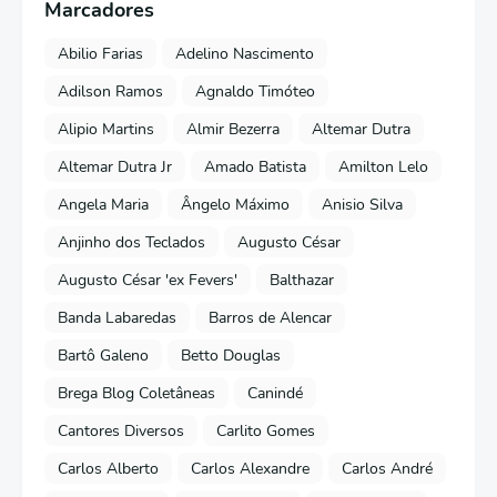
Marcadores
Abilio Farias
Adelino Nascimento
Adilson Ramos
Agnaldo Timóteo
Alipio Martins
Almir Bezerra
Altemar Dutra
Altemar Dutra Jr
Amado Batista
Amilton Lelo
Angela Maria
Ângelo Máximo
Anisio Silva
Anjinho dos Teclados
Augusto César
Augusto César 'ex Fevers'
Balthazar
Banda Labaredas
Barros de Alencar
Bartô Galeno
Betto Douglas
Brega Blog Coletâneas
Canindé
Cantores Diversos
Carlito Gomes
Carlos Alberto
Carlos Alexandre
Carlos André