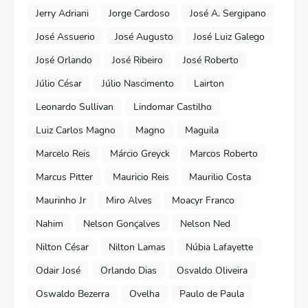
Jerry Adriani
Jorge Cardoso
José A. Sergipano
José Assuerio
José Augusto
José Luiz Galego
José Orlando
José Ribeiro
José Roberto
Júlio César
Júlio Nascimento
Lairton
Leonardo Sullivan
Lindomar Castilho
Luiz Carlos Magno
Magno
Maguila
Marcelo Reis
Márcio Greyck
Marcos Roberto
Marcus Pitter
Mauricio Reis
Maurilio Costa
Maurinho Jr
Miro Alves
Moacyr Franco
Nahim
Nelson Gonçalves
Nelson Ned
Nilton César
Nilton Lamas
Núbia Lafayette
Odair José
Orlando Dias
Osvaldo Oliveira
Oswaldo Bezerra
Ovelha
Paulo de Paula