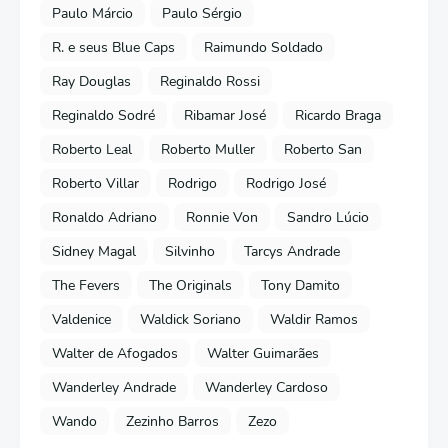
Paulo Márcio
Paulo Sérgio
R. e seus Blue Caps
Raimundo Soldado
Ray Douglas
Reginaldo Rossi
Reginaldo Sodré
Ribamar José
Ricardo Braga
Roberto Leal
Roberto Muller
Roberto San
Roberto Villar
Rodrigo
Rodrigo José
Ronaldo Adriano
Ronnie Von
Sandro Lúcio
Sidney Magal
Silvinho
Tarcys Andrade
The Fevers
The Originals
Tony Damito
Valdenice
Waldick Soriano
Waldir Ramos
Walter de Afogados
Walter Guimarães
Wanderley Andrade
Wanderley Cardoso
Wando
Zezinho Barros
Zezo