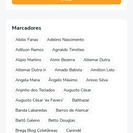
Marcadores
Abilio Farias
Adelino Nascimento
Adilson Ramos
Agnaldo Timóteo
Alipio Martins
Almir Bezerra
Altemar Dutra
Altemar Dutra Jr
Amado Batista
Amilton Lelo
Angela Maria
Ângelo Máximo
Anisio Silva
Anjinho dos Teclados
Augusto César
Augusto César 'ex Fevers'
Balthazar
Banda Labaredas
Barros de Alencar
Bartô Galeno
Betto Douglas
Brega Blog Coletâneas
Canindé