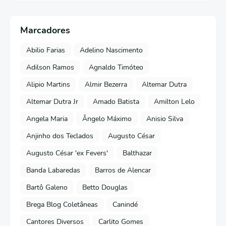
Marcadores
Abilio Farias
Adelino Nascimento
Adilson Ramos
Agnaldo Timóteo
Alipio Martins
Almir Bezerra
Altemar Dutra
Altemar Dutra Jr
Amado Batista
Amilton Lelo
Angela Maria
Ângelo Máximo
Anisio Silva
Anjinho dos Teclados
Augusto César
Augusto César 'ex Fevers'
Balthazar
Banda Labaredas
Barros de Alencar
Bartô Galeno
Betto Douglas
Brega Blog Coletâneas
Canindé
Cantores Diversos
Carlito Gomes