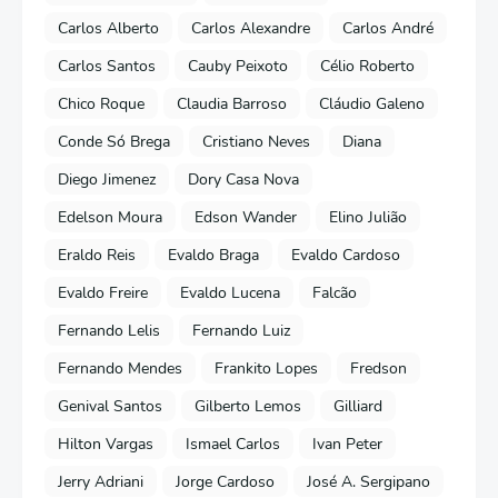
Carlos Alberto
Carlos Alexandre
Carlos André
Carlos Santos
Cauby Peixoto
Célio Roberto
Chico Roque
Claudia Barroso
Cláudio Galeno
Conde Só Brega
Cristiano Neves
Diana
Diego Jimenez
Dory Casa Nova
Edelson Moura
Edson Wander
Elino Julião
Eraldo Reis
Evaldo Braga
Evaldo Cardoso
Evaldo Freire
Evaldo Lucena
Falcão
Fernando Lelis
Fernando Luiz
Fernando Mendes
Frankito Lopes
Fredson
Genival Santos
Gilberto Lemos
Gilliard
Hilton Vargas
Ismael Carlos
Ivan Peter
Jerry Adriani
Jorge Cardoso
José A. Sergipano