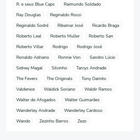
R. e seus Blue Caps
Raimundo Soldado
Ray Douglas
Reginaldo Rossi
Reginaldo Sodré
Ribamar José
Ricardo Braga
Roberto Leal
Roberto Muller
Roberto San
Roberto Villar
Rodrigo
Rodrigo José
Ronaldo Adriano
Ronnie Von
Sandro Lúcio
Sidney Magal
Silvinho
Tarcys Andrade
The Fevers
The Originals
Tony Damito
Valdenice
Waldick Soriano
Waldir Ramos
Walter de Afogados
Walter Guimarães
Wanderley Andrade
Wanderley Cardoso
Wando
Zezinho Barros
Zezo