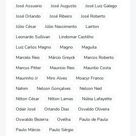
José Assuerio
José Augusto
José Luiz Galego
José Orlando
José Ribeiro
José Roberto
Júlio César
Júlio Nascimento
Lairton
Leonardo Sullivan
Lindomar Castilho
Luiz Carlos Magno
Magno
Maguila
Marcelo Reis
Márcio Greyck
Marcos Roberto
Marcus Pitter
Mauricio Reis
Maurilio Costa
Maurinho Jr
Miro Alves
Moacyr Franco
Nahim
Nelson Gonçalves
Nelson Ned
Nilton César
Nilton Lamas
Núbia Lafayette
Odair José
Orlando Dias
Osvaldo Oliveira
Oswaldo Bezerra
Ovelha
Paulo de Paula
Paulo Márcio
Paulo Sérgio