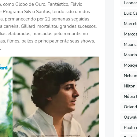
Leonar
 como Globo de Ouro, Fantástico, Flávio
e Programa Silvio Santos, tendo sido um dos
Luiz C
ca, permanecendo por 21 semanas seguidas
Marcel
 carreira, Gilliard imortalizou grandes sucessos.
odias elaboradas, marcadas pelo romantismo
Marcos
as, filmes, bailes e principalmente seus shows,
Mauric
.
Maurin
Moacyr
Nelson
Nilton
Núbia 
Orland
Oswald
Paulo 