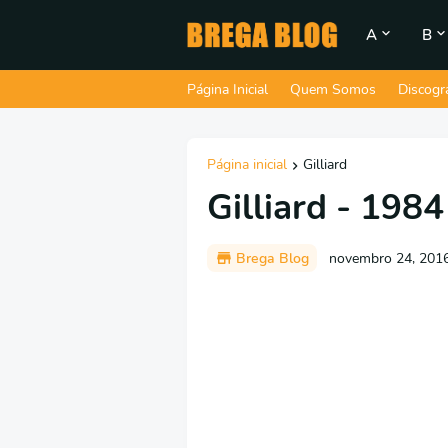
A
B
Página Inicial
Quem Somos
Discogr
Página inicial
Gilliard
Gilliard - 1984
Brega Blog
novembro 24, 201