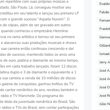
um repertório com suas próprias músicas e
Evaldo
estado, São Paulo. Lá, conseguiu mostrar seu
Falcão
reditou em seu talento e lançou seu primeiro LP
9, com o grande sucesso "Aquela Nuvem". O
Fernan
o de cópias, além de ser gravado em outros
Franki
ira quando conheceu o empresário Hermínio
cia no ramo artístico e tornou-se seu primeiro
Geniva
iu e alavancou suas produções musicais e shows
Gilliar
. sua carreira então continuou crescendo e daí
Ismael
radas de sucesso, mantendo todos os anos uma
s de ouro, platina e diamante ao mesmo tempo.
Jerry A
ões em cada trabalho lançado, foram 12 discos
José A
platina duplo e 3 de diamante o equivalente a 1
 sua carreira a venda de 10 milhões de discos
José A
aleria de conquistas, ganhou troféus da TV
José O
 de cantor romântico do ano, recebeu também o
José R
da rádio e TV Manchete. Do programa do
 de ídolo da juventude romântica do Brasil. São
Júlio 
 rádios e TVs do Brasil, sem contar participações