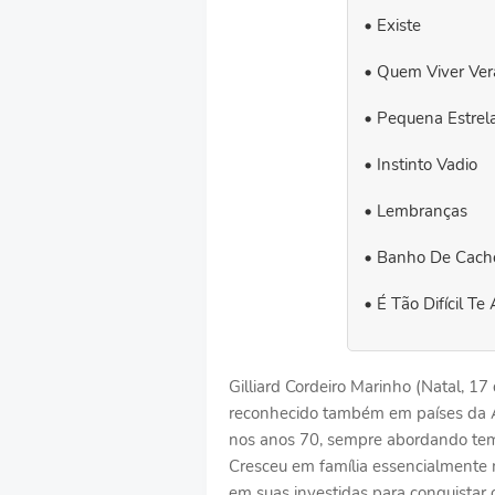
Existe
Quem Viver Ver
Pequena Estrel
Instinto Vadio
Lembranças
Banho De Cacho
É Tão Difícil Te
Gilliard Cordeiro Marinho (Natal, 1
reconhecido também em países da Áfr
nos anos 70, sempre abordando tem
Cresceu em família essencialmente 
em suas investidas para conquistar 