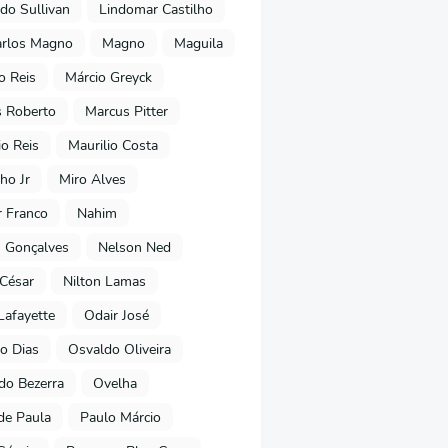
do Sullivan
Lindomar Castilho
arlos Magno
Magno
Maguila
o Reis
Márcio Greyck
 Roberto
Marcus Pitter
io Reis
Maurilio Costa
ho Jr
Miro Alves
 Franco
Nahim
 Gonçalves
Nelson Ned
 César
Nilton Lamas
Lafayette
Odair José
o Dias
Osvaldo Oliveira
o Bezerra
Ovelha
de Paula
Paulo Márcio