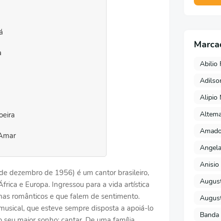
á
Marca
a
Abilio 
Adils
Alipio
Altema
eira
Amado 
 Amar
Angela
Anisio 
7 de dezembro de 1956) é um cantor brasileiro,
August
ica e Europa. Ingressou para a vida artística
as românticos e que falem de sentimento.
August
musical, que esteve sempre disposta a apoiá-lo
Banda 
o seu maior sonho: cantar. De uma família