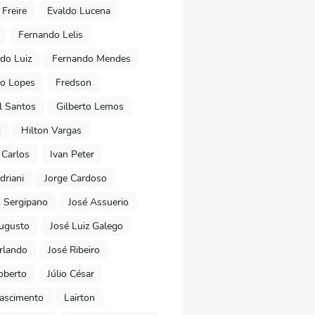
 Freire
Evaldo Lucena
Fernando Lelis
do Luiz
Fernando Mendes
to Lopes
Fredson
l Santos
Gilberto Lemos
d
Hilton Vargas
 Carlos
Ivan Peter
driani
Jorge Cardoso
. Sergipano
José Assuerio
ugusto
José Luiz Galego
rlando
José Ribeiro
oberto
Júlio César
Nascimento
Lairton