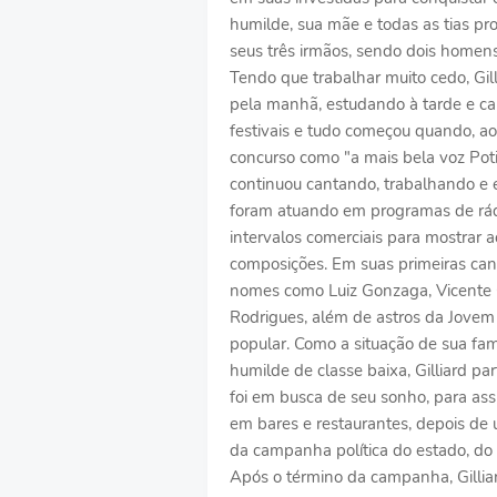
humilde, sua mãe e todas as tias pro
seus três irmãos, sendo dois homen
Tendo que trabalhar muito cedo, Gil
pela manhã, estudando à tarde e ca
festivais e tudo começou quando, ao
concurso como "a mais bela voz Poti
continuou cantando, trabalhando e 
foram atuando em programas de rád
intervalos comerciais para mostrar
composições. Em suas primeiras canç
nomes como Luiz Gonzaga, Vicente Ce
Rodrigues, além de astros da Jovem
popular. Como a situação de sua famíl
humilde de classe baixa, Gilliard pa
foi em busca de seu sonho, para as
em bares e restaurantes, depois de u
da campanha política do estado, do
Após o término da campanha, Gilliar