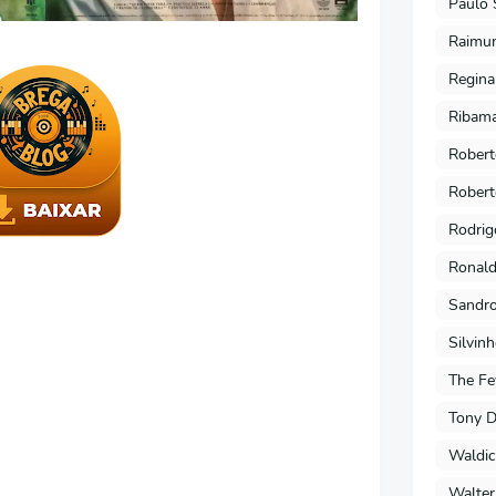
Paulo 
Raimu
Regina
Ribama
Robert
Robert
Rodrig
Ronald
Sandro
Silvin
The Fe
Tony 
Waldic
Walter