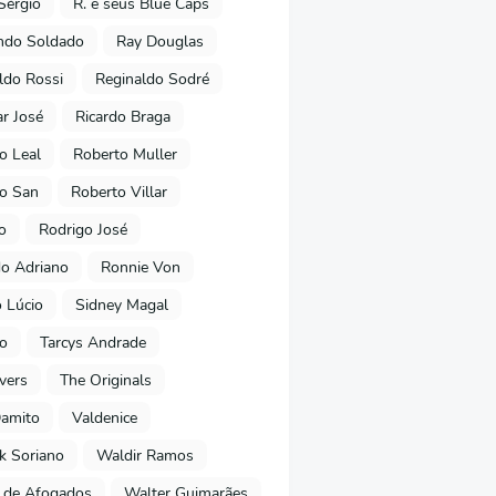
Sérgio
R. e seus Blue Caps
ndo Soldado
Ray Douglas
ldo Rossi
Reginaldo Sodré
r José
Ricardo Braga
o Leal
Roberto Muller
o San
Roberto Villar
o
Rodrigo José
o Adriano
Ronnie Von
 Lúcio
Sidney Magal
ho
Tarcys Andrade
vers
The Originals
Damito
Valdenice
k Soriano
Waldir Ramos
 de Afogados
Walter Guimarães