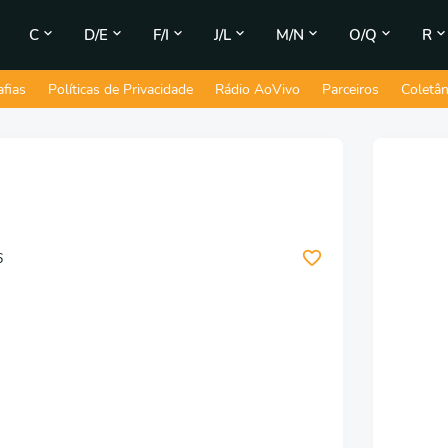
C
D/E
F/I
J/L
M/N
O/Q
R
afias
Políticas de Privacidade
Rádio AoVivo
Parceiros
Coletâ
6