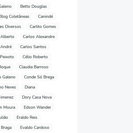
Galeno
Betto Douglas
Blog Coletâneas
Canindé
es Diversos
Carlito Gomes
 Alberto
Carlos Alexandre
 André
Carlos Santos
Peixoto
Célio Roberto
Roque
Claudia Barroso
o Galeno
Conde Só Brega
ano Neves
Diana
Jimenez
Dory Casa Nova
on Moura
Edson Wander
ulião
Eraldo Reis
 Braga
Evaldo Cardoso