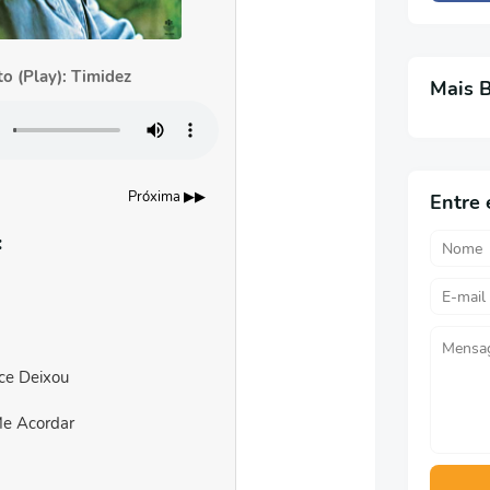
o (Play): Timidez
Mais 
Próxima ▶▶
Entre 
:
ce Deixou
e Acordar