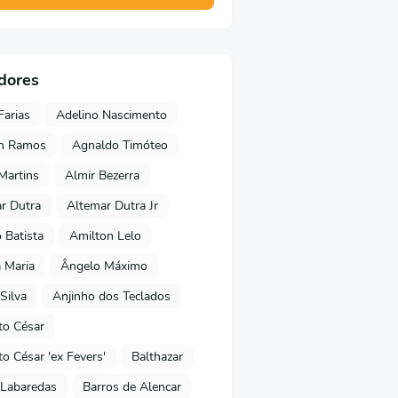
dores
Farias
Adelino Nascimento
on Ramos
Agnaldo Timóteo
 Martins
Almir Bezerra
r Dutra
Altemar Dutra Jr
Batista
Amilton Lelo
 Maria
Ângelo Máximo
Silva
Anjinho dos Teclados
o César
o César 'ex Fevers'
Balthazar
Labaredas
Barros de Alencar