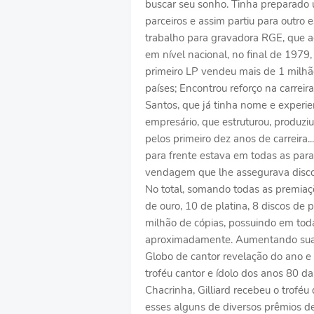
buscar seu sonho. Tinha preparado 
parceiros e assim partiu para outro 
trabalho para gravadora RGE, que ac
em nível nacional, no final de 197
primeiro LP vendeu mais de 1 milhã
países; Encontrou reforço na carre
Santos, que já tinha nome e experien
empresário, que estruturou, produz
pelos primeiro dez anos de carreira..
para frente estava em todas as pa
vendagem que lhe assegurava disco
No total, somando todas as premiaç
de ouro, 10 de platina, 8 discos de 
milhão de cópias, possuindo em toda
aproximadamente. Aumentando sua g
Globo de cantor revelação do ano e
troféu cantor e ídolo dos anos 80 
Chacrinha, Gilliard recebeu o troféu
esses alguns de diversos prêmios de