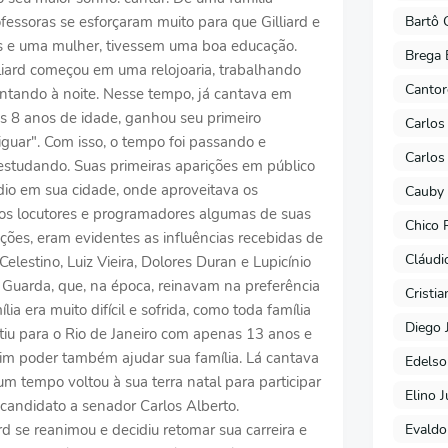
Bartô 
fessoras se esforçaram muito para que Gilliard e
s e uma mulher, tivessem uma boa educação.
Brega 
liard começou em uma relojoaria, trabalhando
Cantor
ntando à noite. Nesse tempo, já cantava em
s 8 anos de idade, ganhou seu primeiro
Carlos
guar". Com isso, o tempo foi passando e
Carlos
estudando. Suas primeiras aparições em público
io em sua cidade, onde aproveitava os
Cauby 
 aos locutores e programadores algumas de suas
Chico 
ões, eram evidentes as influências recebidas de
Cláudi
lestino, Luiz Vieira, Dolores Duran e Lupicínio
 Guarda, que, na época, reinavam na preferência
Cristi
ia era muito difícil e sofrida, como toda família
Diego 
rtiu para o Rio de Janeiro com apenas 13 anos e
sim poder também ajudar sua família. Lá cantava
Edels
m tempo voltou à sua terra natal para participar
Elino J
 candidato a senador Carlos Alberto.
Evaldo
d se reanimou e decidiu retomar sua carreira e