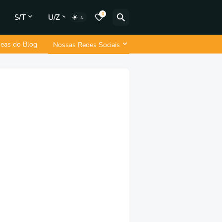
0
S/T
U/Z
neas do Blog
Nossas Redes Sociais