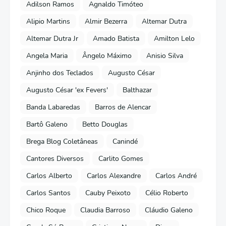
Adilson Ramos
Agnaldo Timóteo
Alipio Martins
Almir Bezerra
Altemar Dutra
Altemar Dutra Jr
Amado Batista
Amilton Lelo
Angela Maria
Ângelo Máximo
Anisio Silva
Anjinho dos Teclados
Augusto César
Augusto César 'ex Fevers'
Balthazar
Banda Labaredas
Barros de Alencar
Bartô Galeno
Betto Douglas
Brega Blog Coletâneas
Canindé
Cantores Diversos
Carlito Gomes
Carlos Alberto
Carlos Alexandre
Carlos André
Carlos Santos
Cauby Peixoto
Célio Roberto
Chico Roque
Claudia Barroso
Cláudio Galeno