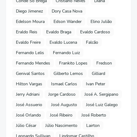
Conde Só Brega
Cristiano Neves
Diana
Diego Jimenez
Dory Casa Nova
Edelson Moura
Edson Wander
Elino Julião
Eraldo Reis
Evaldo Braga
Evaldo Cardoso
Evaldo Freire
Evaldo Lucena
Falcão
Fernando Lelis
Fernando Luiz
Fernando Mendes
Frankito Lopes
Fredson
Genival Santos
Gilberto Lemos
Gilliard
Hilton Vargas
Ismael Carlos
Ivan Peter
Jerry Adriani
Jorge Cardoso
José A. Sergipano
José Assuerio
José Augusto
José Luiz Galego
José Orlando
José Ribeiro
José Roberto
Júlio César
Júlio Nascimento
Lairton
Leonardo Sullivan
Lindomar Castilho