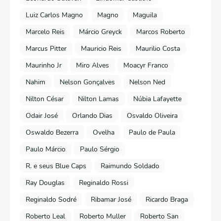
Luiz Carlos Magno
Magno
Maguila
Marcelo Reis
Márcio Greyck
Marcos Roberto
Marcus Pitter
Mauricio Reis
Maurilio Costa
Maurinho Jr
Miro Alves
Moacyr Franco
Nahim
Nelson Gonçalves
Nelson Ned
Nilton César
Nilton Lamas
Núbia Lafayette
Odair José
Orlando Dias
Osvaldo Oliveira
Oswaldo Bezerra
Ovelha
Paulo de Paula
Paulo Márcio
Paulo Sérgio
R. e seus Blue Caps
Raimundo Soldado
Ray Douglas
Reginaldo Rossi
Reginaldo Sodré
Ribamar José
Ricardo Braga
Roberto Leal
Roberto Muller
Roberto San