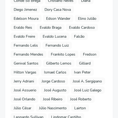
Conde Só Brega
Cristiano Neves
Diana
Diego Jimenez
Dory Casa Nova
Edelson Moura
Edson Wander
Elino Julião
Eraldo Reis
Evaldo Braga
Evaldo Cardoso
Evaldo Freire
Evaldo Lucena
Falcão
Fernando Lelis
Fernando Luiz
Fernando Mendes
Frankito Lopes
Fredson
Genival Santos
Gilberto Lemos
Gilliard
Hilton Vargas
Ismael Carlos
Ivan Peter
Jerry Adriani
Jorge Cardoso
José A. Sergipano
José Assuerio
José Augusto
José Luiz Galego
José Orlando
José Ribeiro
José Roberto
Júlio César
Júlio Nascimento
Lairton
Leonardo Sullivan
Lindomar Castilho