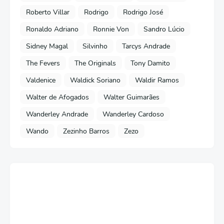
Roberto Villar
Rodrigo
Rodrigo José
Ronaldo Adriano
Ronnie Von
Sandro Lúcio
Sidney Magal
Silvinho
Tarcys Andrade
The Fevers
The Originals
Tony Damito
Valdenice
Waldick Soriano
Waldir Ramos
Walter de Afogados
Walter Guimarães
Wanderley Andrade
Wanderley Cardoso
Wando
Zezinho Barros
Zezo