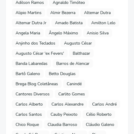
Adilson Ramos
Agnaldo Timóteo
Alipio Martins
Almir Bezerra
Altemar Dutra
Altemar Dutra Jr
Amado Batista
Amilton Lelo
Angela Maria
Ângelo Máximo
Anisio Silva
Anjinho dos Teclados
Augusto César
Augusto César 'ex Fevers'
Balthazar
Banda Labaredas
Barros de Alencar
Bartô Galeno
Betto Douglas
Brega Blog Coletâneas
Canindé
Cantores Diversos
Carlito Gomes
Carlos Alberto
Carlos Alexandre
Carlos André
Carlos Santos
Cauby Peixoto
Célio Roberto
Chico Roque
Claudia Barroso
Cláudio Galeno