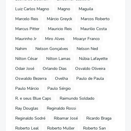
Luiz Carlos Magno
Magno
Maguila
Marcelo Reis
Márcio Greyck
Marcos Roberto
Marcus Pitter
Mauricio Reis
Maurilio Costa
Maurinho Jr
Miro Alves
Moacyr Franco
Nahim
Nelson Gonçalves
Nelson Ned
Nilton César
Nilton Lamas
Núbia Lafayette
Odair José
Orlando Dias
Osvaldo Oliveira
Oswaldo Bezerra
Ovelha
Paulo de Paula
Paulo Márcio
Paulo Sérgio
R. e seus Blue Caps
Raimundo Soldado
Ray Douglas
Reginaldo Rossi
Reginaldo Sodré
Ribamar José
Ricardo Braga
Roberto Leal
Roberto Muller
Roberto San