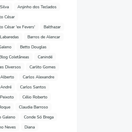
Silva
Anjinho dos Teclados
o César
o César 'ex Fevers'
Balthazar
Labaredas
Barros de Alencar
Galeno
Betto Douglas
Blog Coletâneas
Canindé
es Diversos
Carlito Gomes
 Alberto
Carlos Alexandre
 André
Carlos Santos
Peixoto
Célio Roberto
Roque
Claudia Barroso
o Galeno
Conde Só Brega
ano Neves
Diana