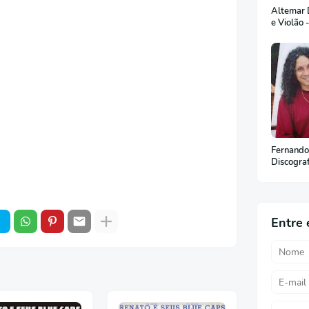
Altemar D
e Violão 
Fernando
Discogra
Entre 