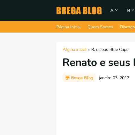
A
B
Página Inicial
Quem Somos
Discogr
Página inicial
R. e seus Blue Caps
Renato e seus 
Brega Blog
janeiro 03, 2017