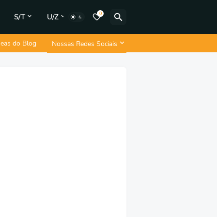
0
S/T
U/Z
neas do Blog
Nossas Redes Sociais