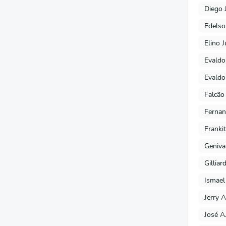
Diego 
Edels
Elino J
Evaldo
Evaldo
Falcão
Fernan
Franki
Geniva
Gilliar
Ismael
Jerry A
José A