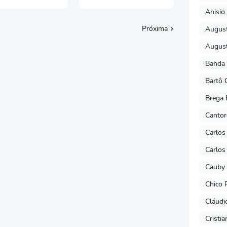
Anisio 
Próxima
August
August
Banda 
Bartô 
Brega 
Cantor
Carlos
Carlos
Cauby 
Chico 
Cláudi
Cristi