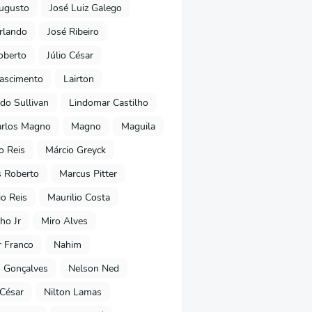
ugusto
José Luiz Galego
rlando
José Ribeiro
oberto
Júlio César
Nascimento
Lairton
do Sullivan
Lindomar Castilho
arlos Magno
Magno
Maguila
o Reis
Márcio Greyck
 Roberto
Marcus Pitter
io Reis
Maurilio Costa
ho Jr
Miro Alves
 Franco
Nahim
 Gonçalves
Nelson Ned
 César
Nilton Lamas