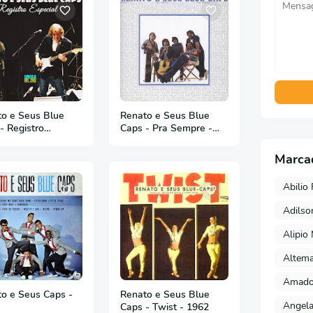
o e Seus Blue
Renato e Seus Blue
- Registro
Caps - Pra Sempre -
ial
1983
Marca
Abilio 
Adils
Alipio
Altema
Amado 
o e Seus Caps -
Renato e Seus Blue
Angela
Caps - Twist - 1962