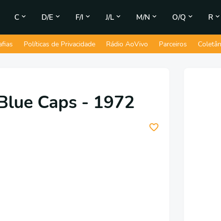
C
D/E
F/I
J/L
M/N
O/Q
R
afias
Políticas de Privacidade
Rádio AoVivo
Parceiros
Coletâ
Blue Caps - 1972