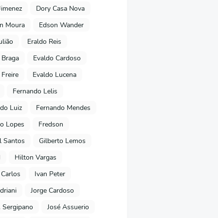
Jimenez
Dory Casa Nova
on Moura
Edson Wander
ulião
Eraldo Reis
 Braga
Evaldo Cardoso
 Freire
Evaldo Lucena
Fernando Lelis
do Luiz
Fernando Mendes
to Lopes
Fredson
l Santos
Gilberto Lemos
d
Hilton Vargas
 Carlos
Ivan Peter
driani
Jorge Cardoso
. Sergipano
José Assuerio