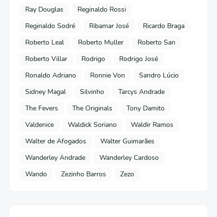
Ray Douglas
Reginaldo Rossi
Reginaldo Sodré
Ribamar José
Ricardo Braga
Roberto Leal
Roberto Muller
Roberto San
Roberto Villar
Rodrigo
Rodrigo José
Ronaldo Adriano
Ronnie Von
Sandro Lúcio
Sidney Magal
Silvinho
Tarcys Andrade
The Fevers
The Originals
Tony Damito
Valdenice
Waldick Soriano
Waldir Ramos
Walter de Afogados
Walter Guimarães
Wanderley Andrade
Wanderley Cardoso
Wando
Zezinho Barros
Zezo