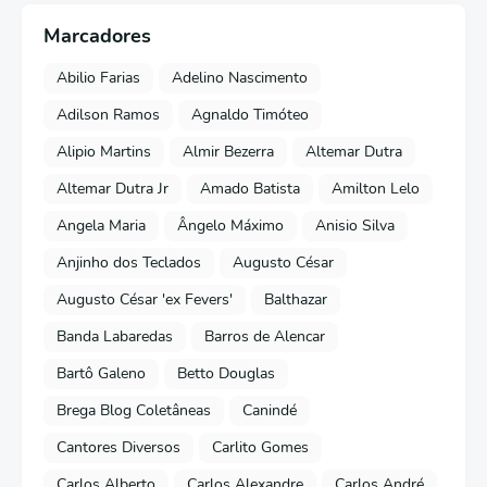
Marcadores
Abilio Farias
Adelino Nascimento
Adilson Ramos
Agnaldo Timóteo
Alipio Martins
Almir Bezerra
Altemar Dutra
Altemar Dutra Jr
Amado Batista
Amilton Lelo
Angela Maria
Ângelo Máximo
Anisio Silva
Anjinho dos Teclados
Augusto César
Augusto César 'ex Fevers'
Balthazar
Banda Labaredas
Barros de Alencar
Bartô Galeno
Betto Douglas
Brega Blog Coletâneas
Canindé
Cantores Diversos
Carlito Gomes
Carlos Alberto
Carlos Alexandre
Carlos André