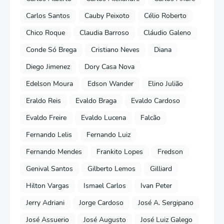
Carlos Santos
Cauby Peixoto
Célio Roberto
Chico Roque
Claudia Barroso
Cláudio Galeno
Conde Só Brega
Cristiano Neves
Diana
Diego Jimenez
Dory Casa Nova
Edelson Moura
Edson Wander
Elino Julião
Eraldo Reis
Evaldo Braga
Evaldo Cardoso
Evaldo Freire
Evaldo Lucena
Falcão
Fernando Lelis
Fernando Luiz
Fernando Mendes
Frankito Lopes
Fredson
Genival Santos
Gilberto Lemos
Gilliard
Hilton Vargas
Ismael Carlos
Ivan Peter
Jerry Adriani
Jorge Cardoso
José A. Sergipano
José Assuerio
José Augusto
José Luiz Galego