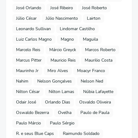
José Orlando
José Ribeiro
José Roberto
Júlio César
Júlio Nascimento
Lairton
Leonardo Sullivan
Lindomar Castilho
Luiz Carlos Magno
Magno
Maguila
Marcelo Reis
Márcio Greyck
Marcos Roberto
Marcus Pitter
Mauricio Reis
Maurilio Costa
Maurinho Jr
Miro Alves
Moacyr Franco
Nahim
Nelson Gonçalves
Nelson Ned
Nilton César
Nilton Lamas
Núbia Lafayette
Odair José
Orlando Dias
Osvaldo Oliveira
Oswaldo Bezerra
Ovelha
Paulo de Paula
Paulo Márcio
Paulo Sérgio
R. e seus Blue Caps
Raimundo Soldado