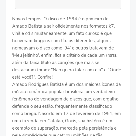
Novos tempos. O disco de 1994 é o primeiro de
Amado Batista a sair oficialmente nos formatos k7,
vinil e cd simultaneamente, um fato curioso é que
houveram tiragens com títulos diferentes, alguns
nomeavam o disco como '94' e outros tratavam de
'Meu jeitinho', enfim, fica a critério de cada um (rsrs),
além da faixa título as canções que mais se
destacaram foram: "Não quero falar com ela" e "Onde
está você?". Confira!
Amado Rodrigues Batista é um dos maiores ícones da
música romântica popular brasileira, um verdadeiro
fenômeno de vendagem de discos que, com orgulho,
defende o seu estilo, frequentemente classificado
como brega. Nascido em 17 de fevereiro de 1951, em
uma fazenda em Catalão, Goiás, sua história é um
exemplo de superação, marcada pela persistência e
pela simplicidade que cativou milhões de fãs.