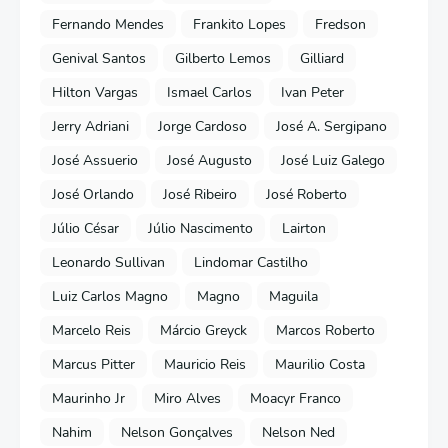
Fernando Mendes
Frankito Lopes
Fredson
Genival Santos
Gilberto Lemos
Gilliard
Hilton Vargas
Ismael Carlos
Ivan Peter
Jerry Adriani
Jorge Cardoso
José A. Sergipano
José Assuerio
José Augusto
José Luiz Galego
José Orlando
José Ribeiro
José Roberto
Júlio César
Júlio Nascimento
Lairton
Leonardo Sullivan
Lindomar Castilho
Luiz Carlos Magno
Magno
Maguila
Marcelo Reis
Márcio Greyck
Marcos Roberto
Marcus Pitter
Mauricio Reis
Maurilio Costa
Maurinho Jr
Miro Alves
Moacyr Franco
Nahim
Nelson Gonçalves
Nelson Ned