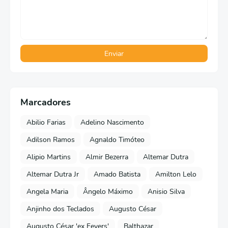
Marcadores
Abilio Farias
Adelino Nascimento
Adilson Ramos
Agnaldo Timóteo
Alipio Martins
Almir Bezerra
Altemar Dutra
Altemar Dutra Jr
Amado Batista
Amilton Lelo
Angela Maria
Ângelo Máximo
Anisio Silva
Anjinho dos Teclados
Augusto César
Augusto César 'ex Fevers'
Balthazar