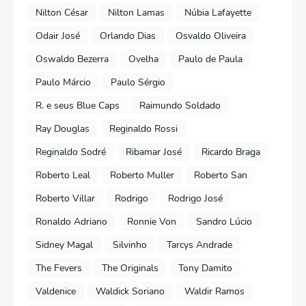
Nilton César
Nilton Lamas
Núbia Lafayette
Odair José
Orlando Dias
Osvaldo Oliveira
Oswaldo Bezerra
Ovelha
Paulo de Paula
Paulo Márcio
Paulo Sérgio
R. e seus Blue Caps
Raimundo Soldado
Ray Douglas
Reginaldo Rossi
Reginaldo Sodré
Ribamar José
Ricardo Braga
Roberto Leal
Roberto Muller
Roberto San
Roberto Villar
Rodrigo
Rodrigo José
Ronaldo Adriano
Ronnie Von
Sandro Lúcio
Sidney Magal
Silvinho
Tarcys Andrade
The Fevers
The Originals
Tony Damito
Valdenice
Waldick Soriano
Waldir Ramos