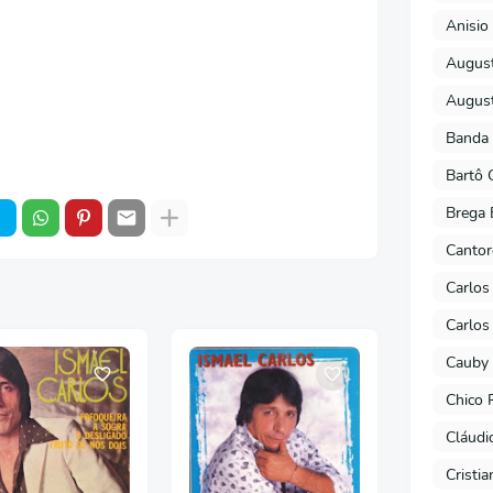
Anisio 
August
August
Banda 
Bartô 
Brega 
Cantor
Carlos
Carlos
Cauby 
Chico 
Cláudi
Cristi