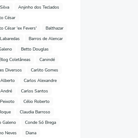
Silva
Anjinho dos Teclados
o César
o César 'ex Fevers'
Balthazar
Labaredas
Barros de Alencar
Galeno
Betto Douglas
Blog Coletâneas
Canindé
es Diversos
Carlito Gomes
 Alberto
Carlos Alexandre
 André
Carlos Santos
Peixoto
Célio Roberto
Roque
Claudia Barroso
o Galeno
Conde Só Brega
ano Neves
Diana