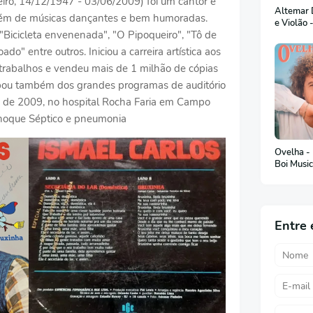
iro, 14/12/1947 - 03/06/2009) foi um cantor e
Altemar D
bém de músicas dançantes e bem humoradas.
e Violão 
Bicicleta envenenada", "O Pipoqueiro", "Tô de
do" entre outros. Iniciou a carreira artística aos
trabalhos e vendeu mais de 1 milhão de cópias
cipou também dos grandes programas de auditório
o de 2009, no hospital Rocha Faria em Campo
 Choque Séptico e pneumonia
Ovelha -
Boi Musi
Entre 