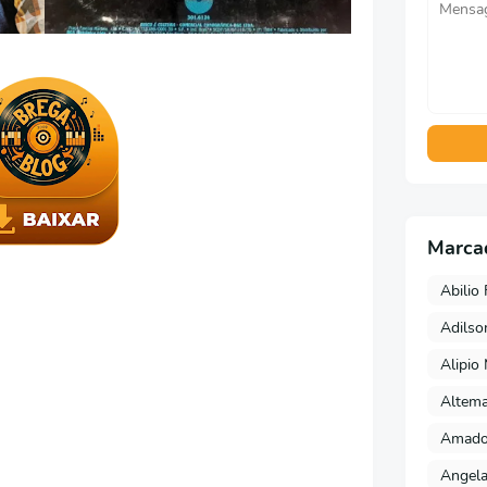
Marca
Abilio 
Adils
Alipio
Altema
Amado 
Angela