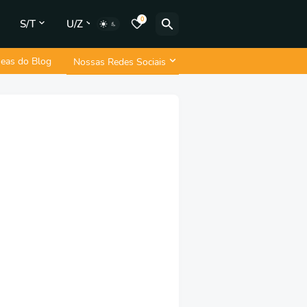
0
S/T
U/Z
neas do Blog
Nossas Redes Sociais