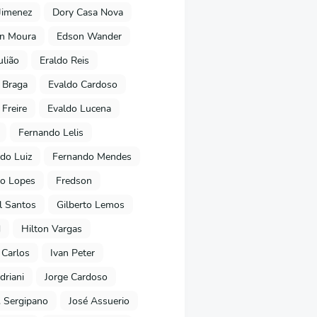
Jimenez
Dory Casa Nova
on Moura
Edson Wander
ulião
Eraldo Reis
 Braga
Evaldo Cardoso
 Freire
Evaldo Lucena
Fernando Lelis
do Luiz
Fernando Mendes
to Lopes
Fredson
l Santos
Gilberto Lemos
d
Hilton Vargas
 Carlos
Ivan Peter
driani
Jorge Cardoso
. Sergipano
José Assuerio