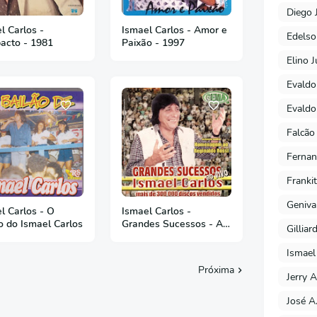
Diego 
l Carlos -
Ismael Carlos - Amor e
Edels
acto - 1981
Paixão - 1997
Elino J
Evaldo
Evaldo
Falcão
Fernan
Franki
Geniva
l Carlos - O
Ismael Carlos -
o do Ismael Carlos
Grandes Sucessos - Ao
Gilliar
Vivo
Ismael
Próxima
Jerry A
José A