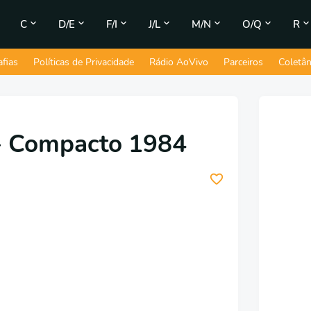
C
D/E
F/I
J/L
M/N
O/Q
R
afias
Políticas de Privacidade
Rádio AoVivo
Parceiros
Coletâ
 - Compacto 1984