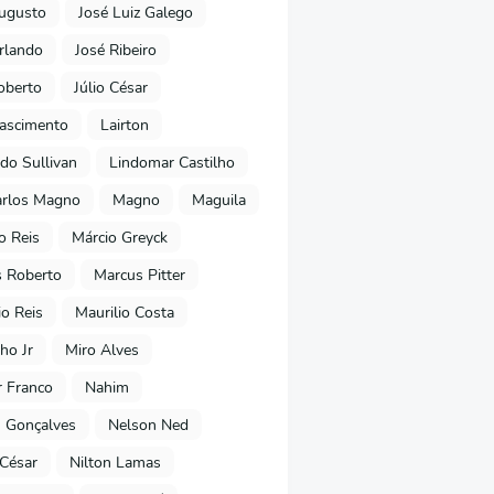
ugusto
José Luiz Galego
rlando
José Ribeiro
oberto
Júlio César
Nascimento
Lairton
do Sullivan
Lindomar Castilho
arlos Magno
Magno
Maguila
o Reis
Márcio Greyck
 Roberto
Marcus Pitter
io Reis
Maurilio Costa
ho Jr
Miro Alves
 Franco
Nahim
 Gonçalves
Nelson Ned
 César
Nilton Lamas