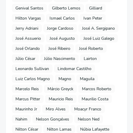
Genival Santos
Gilberto Lemos
Gilliard
Hilton Vargas
Ismael Carlos
Ivan Peter
Jerry Adriani
Jorge Cardoso
José A. Sergipano
José Assuerio
José Augusto
José Luiz Galego
José Orlando
José Ribeiro
José Roberto
Júlio César
Júlio Nascimento
Lairton
Leonardo Sullivan
Lindomar Castilho
Luiz Carlos Magno
Magno
Maguila
Marcelo Reis
Márcio Greyck
Marcos Roberto
Marcus Pitter
Mauricio Reis
Maurilio Costa
Maurinho Jr
Miro Alves
Moacyr Franco
Nahim
Nelson Gonçalves
Nelson Ned
Nilton César
Nilton Lamas
Núbia Lafayette