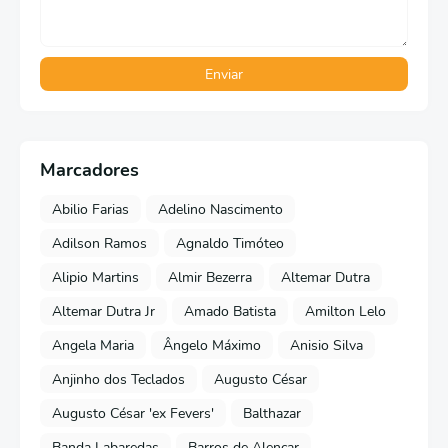
Marcadores
Abilio Farias
Adelino Nascimento
Adilson Ramos
Agnaldo Timóteo
Alipio Martins
Almir Bezerra
Altemar Dutra
Altemar Dutra Jr
Amado Batista
Amilton Lelo
Angela Maria
Ângelo Máximo
Anisio Silva
Anjinho dos Teclados
Augusto César
Augusto César 'ex Fevers'
Balthazar
Banda Labaredas
Barros de Alencar