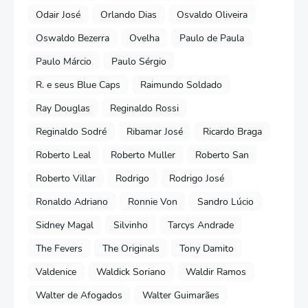
Odair José
Orlando Dias
Osvaldo Oliveira
Oswaldo Bezerra
Ovelha
Paulo de Paula
Paulo Márcio
Paulo Sérgio
R. e seus Blue Caps
Raimundo Soldado
Ray Douglas
Reginaldo Rossi
Reginaldo Sodré
Ribamar José
Ricardo Braga
Roberto Leal
Roberto Muller
Roberto San
Roberto Villar
Rodrigo
Rodrigo José
Ronaldo Adriano
Ronnie Von
Sandro Lúcio
Sidney Magal
Silvinho
Tarcys Andrade
The Fevers
The Originals
Tony Damito
Valdenice
Waldick Soriano
Waldir Ramos
Walter de Afogados
Walter Guimarães