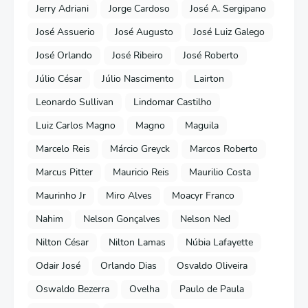
Jerry Adriani
Jorge Cardoso
José A. Sergipano
José Assuerio
José Augusto
José Luiz Galego
José Orlando
José Ribeiro
José Roberto
Júlio César
Júlio Nascimento
Lairton
Leonardo Sullivan
Lindomar Castilho
Luiz Carlos Magno
Magno
Maguila
Marcelo Reis
Márcio Greyck
Marcos Roberto
Marcus Pitter
Mauricio Reis
Maurilio Costa
Maurinho Jr
Miro Alves
Moacyr Franco
Nahim
Nelson Gonçalves
Nelson Ned
Nilton César
Nilton Lamas
Núbia Lafayette
Odair José
Orlando Dias
Osvaldo Oliveira
Oswaldo Bezerra
Ovelha
Paulo de Paula