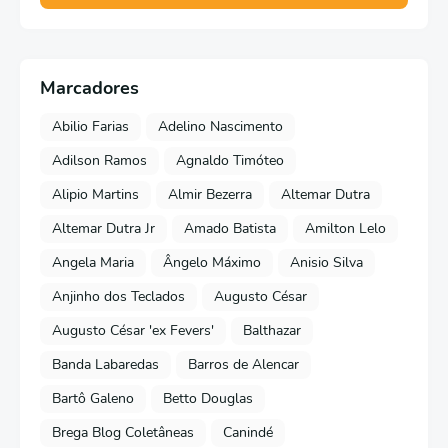
Marcadores
Abilio Farias
Adelino Nascimento
Adilson Ramos
Agnaldo Timóteo
Alipio Martins
Almir Bezerra
Altemar Dutra
Altemar Dutra Jr
Amado Batista
Amilton Lelo
Angela Maria
Ângelo Máximo
Anisio Silva
Anjinho dos Teclados
Augusto César
Augusto César 'ex Fevers'
Balthazar
Banda Labaredas
Barros de Alencar
Bartô Galeno
Betto Douglas
Brega Blog Coletâneas
Canindé