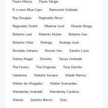
Paulo Márcio
Paulo Sérgio
R. e seus Blue Caps
Raimundo Soldado
Ray Douglas
Reginaldo Rossi
Reginaldo Sodré
Ribamar José
Ricardo Braga
Roberto Leal
Roberto Muller
Roberto San
Roberto Villar
Rodrigo
Rodrigo José
Ronaldo Adriano
Ronnie Von
Sandro Lúcio
Sidney Magal
Silvinho
Tarcys Andrade
The Fevers
The Originals
Tony Damito
Valdenice
Waldick Soriano
Waldir Ramos
Walter de Afogados
Walter Guimarães
Wanderley Andrade
Wanderley Cardoso
Wando
Zezinho Barros
Zezo