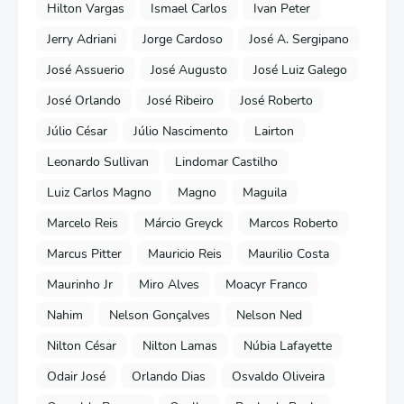
Hilton Vargas
Ismael Carlos
Ivan Peter
Jerry Adriani
Jorge Cardoso
José A. Sergipano
José Assuerio
José Augusto
José Luiz Galego
José Orlando
José Ribeiro
José Roberto
Júlio César
Júlio Nascimento
Lairton
Leonardo Sullivan
Lindomar Castilho
Luiz Carlos Magno
Magno
Maguila
Marcelo Reis
Márcio Greyck
Marcos Roberto
Marcus Pitter
Mauricio Reis
Maurilio Costa
Maurinho Jr
Miro Alves
Moacyr Franco
Nahim
Nelson Gonçalves
Nelson Ned
Nilton César
Nilton Lamas
Núbia Lafayette
Odair José
Orlando Dias
Osvaldo Oliveira