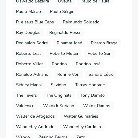
Oswaldo Bezerra
Ovelha
Paulo de Paula
Paulo Márcio
Paulo Sérgio
R. e seus Blue Caps
Raimundo Soldado
Ray Douglas
Reginaldo Rossi
Reginaldo Sodré
Ribamar José
Ricardo Braga
Roberto Leal
Roberto Muller
Roberto San
Roberto Villar
Rodrigo
Rodrigo José
Ronaldo Adriano
Ronnie Von
Sandro Lúcio
Sidney Magal
Silvinho
Tarcys Andrade
The Fevers
The Originals
Tony Damito
Valdenice
Waldick Soriano
Waldir Ramos
Walter de Afogados
Walter Guimarães
Wanderley Andrade
Wanderley Cardoso
Wando
Zezinho Barros
Zezo