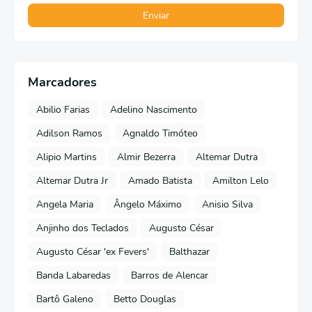
Marcadores
Abilio Farias
Adelino Nascimento
Adilson Ramos
Agnaldo Timóteo
Alipio Martins
Almir Bezerra
Altemar Dutra
Altemar Dutra Jr
Amado Batista
Amilton Lelo
Angela Maria
Ângelo Máximo
Anisio Silva
Anjinho dos Teclados
Augusto César
Augusto César 'ex Fevers'
Balthazar
Banda Labaredas
Barros de Alencar
Bartô Galeno
Betto Douglas