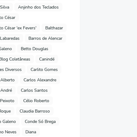
Silva
Anjinho dos Teclados
o César
o César 'ex Fevers'
Balthazar
Labaredas
Barros de Alencar
Galeno
Betto Douglas
Blog Coletâneas
Canindé
es Diversos
Carlito Gomes
 Alberto
Carlos Alexandre
 André
Carlos Santos
Peixoto
Célio Roberto
Roque
Claudia Barroso
o Galeno
Conde Só Brega
ano Neves
Diana