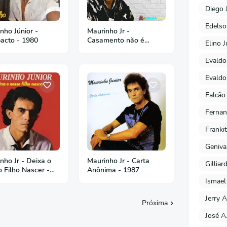
Diego 
Edels
nho Júnior -
Maurinho Jr -
acto - 1980
Casamento não é
Elino J
Prisão - 2017
Evaldo
Evaldo
Falcão
Fernan
Franki
Geniva
nho Jr - Deixa o
Maurinho Jr - Carta
Gilliar
 Filho Nascer -
Anônima - 1987
Ismael
Jerry A
Próxima
José A