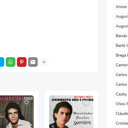
Anisio 
August
August
Banda 
Bartô 
Brega 
Cantor
Carlos
Carlos
Cauby 
Chico 
Cláudi
Cristi