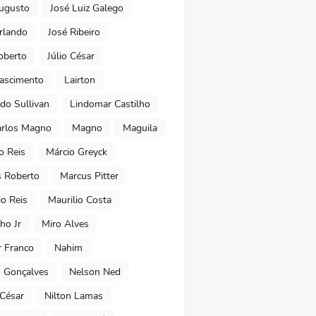
ugusto
José Luiz Galego
rlando
José Ribeiro
oberto
Júlio César
Nascimento
Lairton
do Sullivan
Lindomar Castilho
arlos Magno
Magno
Maguila
o Reis
Márcio Greyck
 Roberto
Marcus Pitter
io Reis
Maurilio Costa
ho Jr
Miro Alves
 Franco
Nahim
 Gonçalves
Nelson Ned
 César
Nilton Lamas