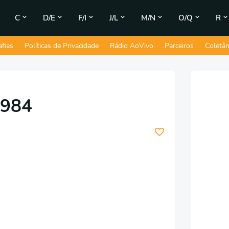
C
D/E
F/I
J/L
M/N
O/Q
R
afias
Políticas de Privacidade
Rádio AoVivo
Parceiros
Coletâ
1984