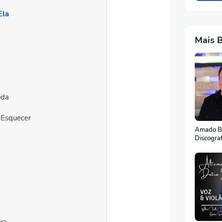
Ela
Mais 
ida
 Esquecer
Amado Ba
Discogra