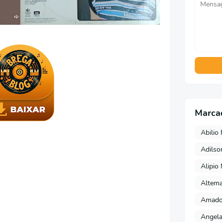
Marca
Abilio 
Adils
Alipio
Altema
Amado 
Angela