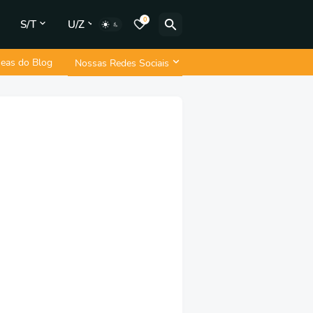
0
S/T
U/Z
neas do Blog
Nossas Redes Sociais