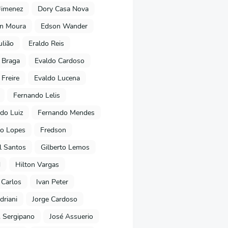
Jimenez
Dory Casa Nova
on Moura
Edson Wander
ulião
Eraldo Reis
 Braga
Evaldo Cardoso
 Freire
Evaldo Lucena
Fernando Lelis
do Luiz
Fernando Mendes
to Lopes
Fredson
l Santos
Gilberto Lemos
d
Hilton Vargas
 Carlos
Ivan Peter
driani
Jorge Cardoso
. Sergipano
José Assuerio