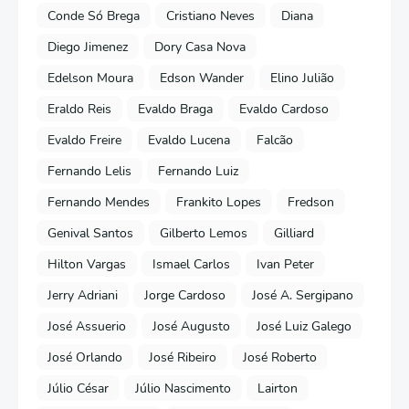
Conde Só Brega
Cristiano Neves
Diana
Diego Jimenez
Dory Casa Nova
Edelson Moura
Edson Wander
Elino Julião
Eraldo Reis
Evaldo Braga
Evaldo Cardoso
Evaldo Freire
Evaldo Lucena
Falcão
Fernando Lelis
Fernando Luiz
Fernando Mendes
Frankito Lopes
Fredson
Genival Santos
Gilberto Lemos
Gilliard
Hilton Vargas
Ismael Carlos
Ivan Peter
Jerry Adriani
Jorge Cardoso
José A. Sergipano
José Assuerio
José Augusto
José Luiz Galego
José Orlando
José Ribeiro
José Roberto
Júlio César
Júlio Nascimento
Lairton