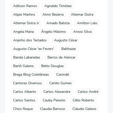
Adilson Ramos
Agnaldo Timóteo
Alipio Martins
Almir Bezerra
Altemar Dutra
Altemar Dutra Jr
Amado Batista
Amilton Lelo
Angela Maria
Ângelo Máximo
Anisio Silva
Anjinho dos Teclados
Augusto César
Augusto César 'ex Fevers'
Balthazar
Banda Labaredas
Barros de Alencar
Bartô Galeno
Betto Douglas
Brega Blog Coletâneas
Canindé
Cantores Diversos
Carlito Gomes
Carlos Alberto
Carlos Alexandre
Carlos André
Carlos Santos
Cauby Peixoto
Célio Roberto
Chico Roque
Claudia Barroso
Cláudio Galeno