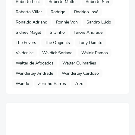
Roberto Leal
Roberto Muller
Roberto San
Roberto Villar
Rodrigo
Rodrigo José
Ronaldo Adriano
Ronnie Von
Sandro Lúcio
Sidney Magal
Silvinho
Tarcys Andrade
The Fevers
The Originals
Tony Damito
Valdenice
Waldick Soriano
Waldir Ramos
Walter de Afogados
Walter Guimarães
Wanderley Andrade
Wanderley Cardoso
Wando
Zezinho Barros
Zezo