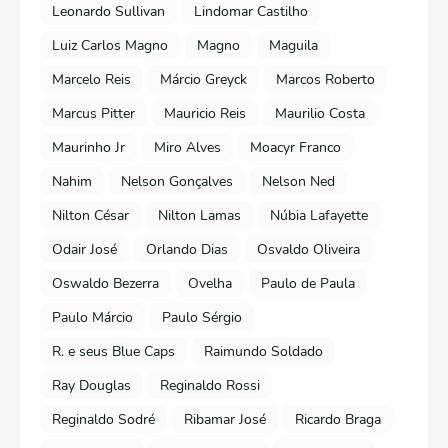
Leonardo Sullivan
Lindomar Castilho
Luiz Carlos Magno
Magno
Maguila
Marcelo Reis
Márcio Greyck
Marcos Roberto
Marcus Pitter
Mauricio Reis
Maurilio Costa
Maurinho Jr
Miro Alves
Moacyr Franco
Nahim
Nelson Gonçalves
Nelson Ned
Nilton César
Nilton Lamas
Núbia Lafayette
Odair José
Orlando Dias
Osvaldo Oliveira
Oswaldo Bezerra
Ovelha
Paulo de Paula
Paulo Márcio
Paulo Sérgio
R. e seus Blue Caps
Raimundo Soldado
Ray Douglas
Reginaldo Rossi
Reginaldo Sodré
Ribamar José
Ricardo Braga