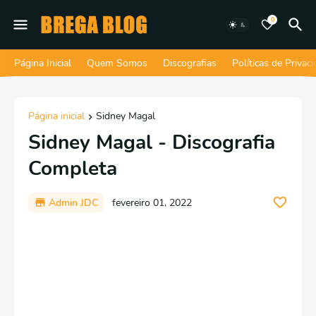
0
Página Inicial
Quem Somos
Discografias
Políticas de Privac
Página inicial
Sidney Magal
Sidney Magal - Discografia
Completa
Admin JDC
fevereiro 01, 2022