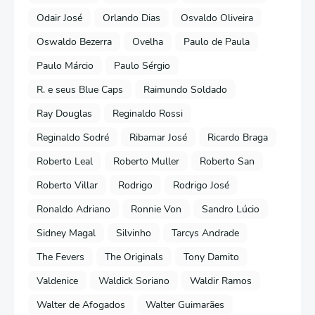
Odair José
Orlando Dias
Osvaldo Oliveira
Oswaldo Bezerra
Ovelha
Paulo de Paula
Paulo Márcio
Paulo Sérgio
R. e seus Blue Caps
Raimundo Soldado
Ray Douglas
Reginaldo Rossi
Reginaldo Sodré
Ribamar José
Ricardo Braga
Roberto Leal
Roberto Muller
Roberto San
Roberto Villar
Rodrigo
Rodrigo José
Ronaldo Adriano
Ronnie Von
Sandro Lúcio
Sidney Magal
Silvinho
Tarcys Andrade
The Fevers
The Originals
Tony Damito
Valdenice
Waldick Soriano
Waldir Ramos
Walter de Afogados
Walter Guimarães