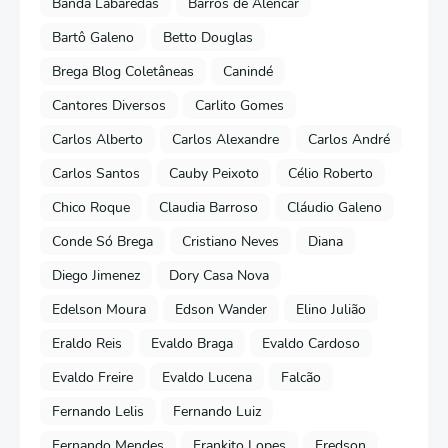
Banda Labaredas
Barros de Alencar
Bartô Galeno
Betto Douglas
Brega Blog Coletâneas
Canindé
Cantores Diversos
Carlito Gomes
Carlos Alberto
Carlos Alexandre
Carlos André
Carlos Santos
Cauby Peixoto
Célio Roberto
Chico Roque
Claudia Barroso
Cláudio Galeno
Conde Só Brega
Cristiano Neves
Diana
Diego Jimenez
Dory Casa Nova
Edelson Moura
Edson Wander
Elino Julião
Eraldo Reis
Evaldo Braga
Evaldo Cardoso
Evaldo Freire
Evaldo Lucena
Falcão
Fernando Lelis
Fernando Luiz
Fernando Mendes
Frankito Lopes
Fredson