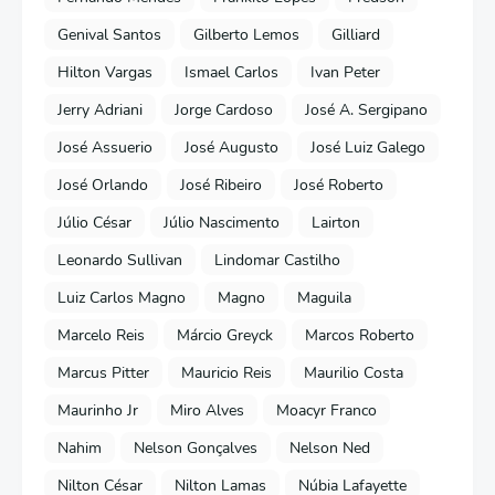
Genival Santos
Gilberto Lemos
Gilliard
Hilton Vargas
Ismael Carlos
Ivan Peter
Jerry Adriani
Jorge Cardoso
José A. Sergipano
José Assuerio
José Augusto
José Luiz Galego
José Orlando
José Ribeiro
José Roberto
Júlio César
Júlio Nascimento
Lairton
Leonardo Sullivan
Lindomar Castilho
Luiz Carlos Magno
Magno
Maguila
Marcelo Reis
Márcio Greyck
Marcos Roberto
Marcus Pitter
Mauricio Reis
Maurilio Costa
Maurinho Jr
Miro Alves
Moacyr Franco
Nahim
Nelson Gonçalves
Nelson Ned
Nilton César
Nilton Lamas
Núbia Lafayette