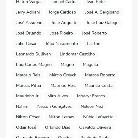
Hilton Vargas
Ismael Carlos
Ivan Peter
Jerry Adriani
Jorge Cardoso
José A. Sergipano
José Assuerio
José Augusto
José Luiz Galego
José Orlando
José Ribeiro
José Roberto
Júlio César
Júlio Nascimento
Lairton
Leonardo Sullivan
Lindomar Castilho
Luiz Carlos Magno
Magno
Maguila
Marcelo Reis
Márcio Greyck
Marcos Roberto
Marcus Pitter
Mauricio Reis
Maurilio Costa
Maurinho Jr
Miro Alves
Moacyr Franco
Nahim
Nelson Gonçalves
Nelson Ned
Nilton César
Nilton Lamas
Núbia Lafayette
Odair José
Orlando Dias
Osvaldo Oliveira
Oswaldo Bezerra
Ovelha
Paulo de Paula