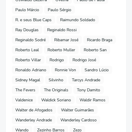
Paulo Márcio
Paulo Sérgio
R. e seus Blue Caps
Raimundo Soldado
Ray Douglas
Reginaldo Rossi
Reginaldo Sodré
Ribamar José
Ricardo Braga
Roberto Leal
Roberto Muller
Roberto San
Roberto Villar
Rodrigo
Rodrigo José
Ronaldo Adriano
Ronnie Von
Sandro Lúcio
Sidney Magal
Silvinho
Tarcys Andrade
The Fevers
The Originals
Tony Damito
Valdenice
Waldick Soriano
Waldir Ramos
Walter de Afogados
Walter Guimarães
Wanderley Andrade
Wanderley Cardoso
Wando
Zezinho Barros
Zezo