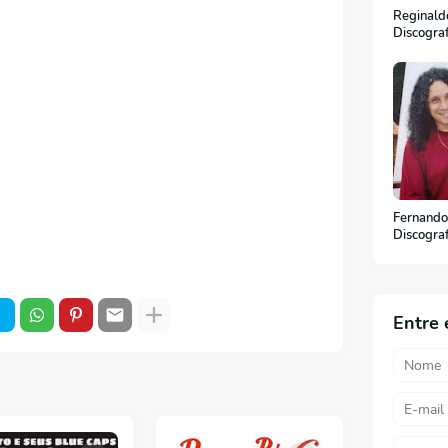
Reginaldo
Discogra
Fernando
Discogra
Entre 