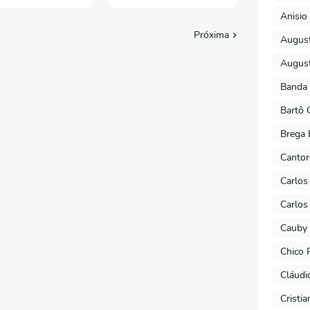
Anisio 
Próxima
August
August
Banda 
Bartô 
Brega 
Cantor
Carlos
Carlos
Cauby 
Chico 
Cláudi
Cristi