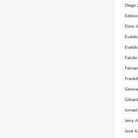
Diego 
Edels
Elino J
Evaldo
Evaldo
Falcão
Fernan
Franki
Geniva
Gilliar
Ismael
Jerry A
José A