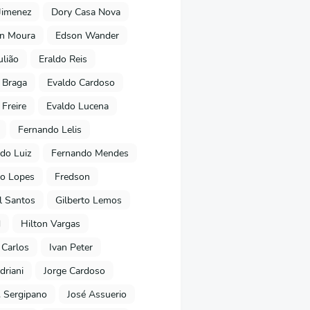
Jimenez
Dory Casa Nova
on Moura
Edson Wander
ulião
Eraldo Reis
 Braga
Evaldo Cardoso
 Freire
Evaldo Lucena
Fernando Lelis
do Luiz
Fernando Mendes
to Lopes
Fredson
l Santos
Gilberto Lemos
d
Hilton Vargas
 Carlos
Ivan Peter
driani
Jorge Cardoso
. Sergipano
José Assuerio