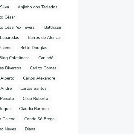
Silva
Anjinho dos Teclados
o César
o César 'ex Fevers'
Balthazar
Labaredas
Barros de Alencar
Galeno
Betto Douglas
Blog Coletâneas
Canindé
es Diversos
Carlito Gomes
 Alberto
Carlos Alexandre
 André
Carlos Santos
Peixoto
Célio Roberto
Roque
Claudia Barroso
o Galeno
Conde Só Brega
ano Neves
Diana