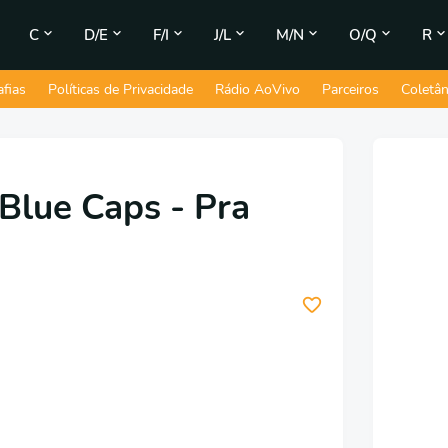
C
D/E
F/I
J/L
M/N
O/Q
R
afias
Políticas de Privacidade
Rádio AoVivo
Parceiros
Coletâ
Blue Caps - Pra
3