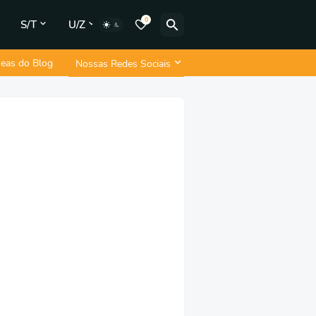
0
S/T
U/Z
neas do Blog
Nossas Redes Sociais