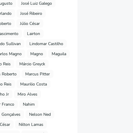
ugusto
José Luiz Galego
rlando
José Ribeiro
oberto
Júlio César
Nascimento
Lairton
do Sullivan
Lindomar Castilho
arlos Magno
Magno
Maguila
o Reis
Márcio Greyck
 Roberto
Marcus Pitter
io Reis
Maurilio Costa
ho Jr
Miro Alves
 Franco
Nahim
 Gonçalves
Nelson Ned
 César
Nilton Lamas