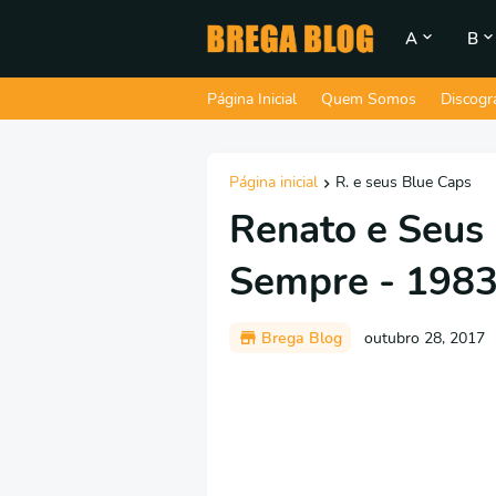
A
B
Página Inicial
Quem Somos
Discogr
Página inicial
R. e seus Blue Caps
Renato e Seus 
Sempre - 198
Brega Blog
outubro 28, 2017