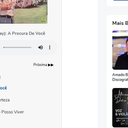
Mais 
ay): A Procura De Você
Próxima ▶▶
Amado Ba
:
Discogra
Você
rteza
 Posso Viver