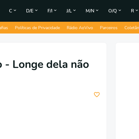
C
D/E
F/I
J/L
M/N
O/Q
R
afias
Políticas de Privacidade
Rádio AoVivo
Parceiros
Coletâ
 - Longe dela não