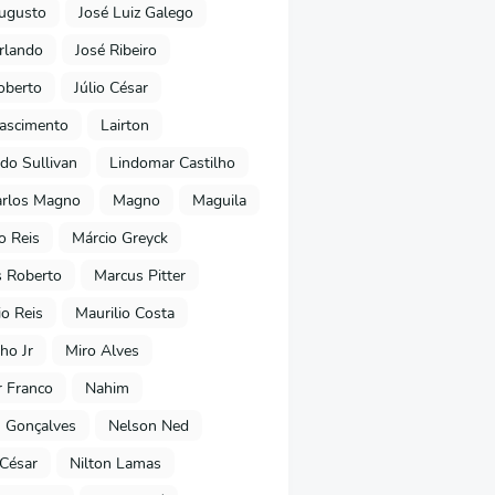
ugusto
José Luiz Galego
rlando
José Ribeiro
oberto
Júlio César
Nascimento
Lairton
do Sullivan
Lindomar Castilho
arlos Magno
Magno
Maguila
o Reis
Márcio Greyck
 Roberto
Marcus Pitter
io Reis
Maurilio Costa
ho Jr
Miro Alves
 Franco
Nahim
 Gonçalves
Nelson Ned
 César
Nilton Lamas