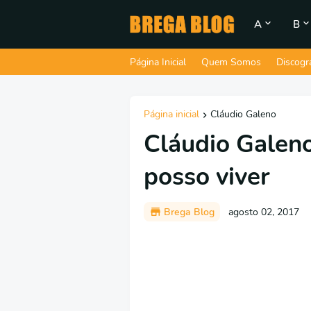
A
B
Página Inicial
Quem Somos
Discogr
Página inicial
Cláudio Galeno
Cláudio Galeno
posso viver
Brega Blog
agosto 02, 2017