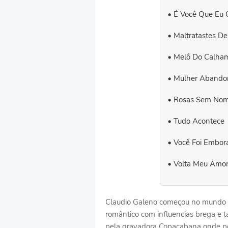
É Você Que Eu 
Maltratastes D
Melô Do Calha
Mulher Abando
Rosas Sem No
Tudo Acontece
Você Foi Embor
Volta Meu Amo
Claudio Galeno começou no mundo 
romântico com influencias brega e 
pela gravadora Copacabana onde pe