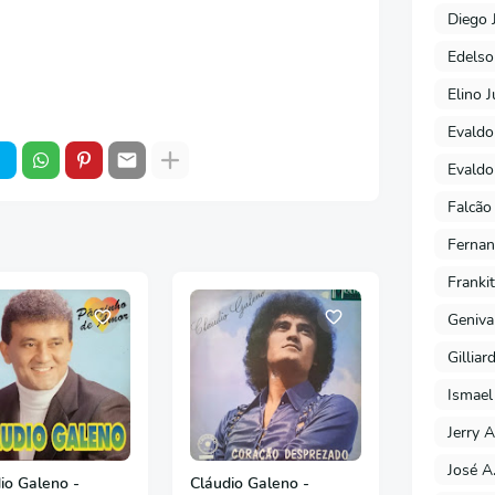
Diego 
Edels
Elino J
Evaldo
Evaldo
Falcão
Fernan
Franki
Geniva
Gilliar
Ismael
Jerry A
José A
io Galeno -
Cláudio Galeno -