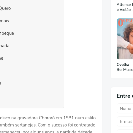
Altemar D
Quero
e Violão 
emais
mbeque
nada
me
Ovelha -
Boi Musi
a
Entre 
r
disco na gravadora Chororó em 1981 num estilo
também sertanejas. Com o sucesso foi contratado
rmaneceu por alguns anos, a partir da década