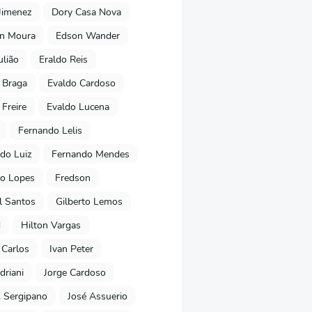
Jimenez
Dory Casa Nova
on Moura
Edson Wander
ulião
Eraldo Reis
 Braga
Evaldo Cardoso
 Freire
Evaldo Lucena
Fernando Lelis
do Luiz
Fernando Mendes
to Lopes
Fredson
l Santos
Gilberto Lemos
d
Hilton Vargas
 Carlos
Ivan Peter
driani
Jorge Cardoso
. Sergipano
José Assuerio