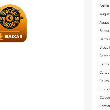
Anisio 
August
August
Banda 
Bartô 
Brega 
Cantor
Carlos
Carlos
Cauby 
Chico 
Cláudi
Cristi