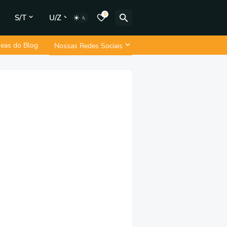
0
S/T
U/Z
neas do Blog
Nossas Redes Sociais