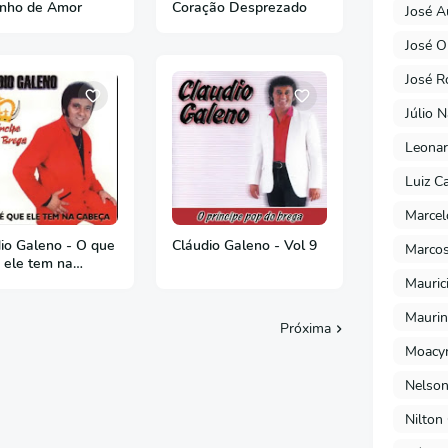
inho de Amor
Coração Desprezado
José A
José O
José R
Júlio 
Leonar
Luiz C
Marcel
io Galeno - O que
Cláudio Galeno - Vol 9
Marcos
 ele tem na
ça
Mauric
Maurin
Próxima
Moacyr
Nelson
Nilton