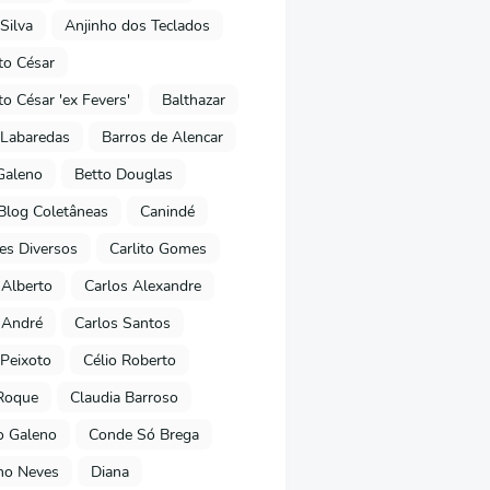
Silva
Anjinho dos Teclados
o César
o César 'ex Fevers'
Balthazar
Labaredas
Barros de Alencar
Galeno
Betto Douglas
Blog Coletâneas
Canindé
es Diversos
Carlito Gomes
 Alberto
Carlos Alexandre
 André
Carlos Santos
Peixoto
Célio Roberto
Roque
Claudia Barroso
o Galeno
Conde Só Brega
ano Neves
Diana