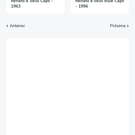
Renato e Seus Caps -
Renato e seus Blue Caps
1963
- 1996
Anterior
Próxima