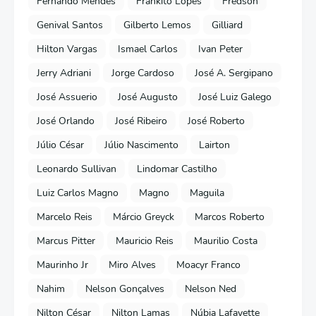
Fernando Mendes
Frankito Lopes
Fredson
Genival Santos
Gilberto Lemos
Gilliard
Hilton Vargas
Ismael Carlos
Ivan Peter
Jerry Adriani
Jorge Cardoso
José A. Sergipano
José Assuerio
José Augusto
José Luiz Galego
José Orlando
José Ribeiro
José Roberto
Júlio César
Júlio Nascimento
Lairton
Leonardo Sullivan
Lindomar Castilho
Luiz Carlos Magno
Magno
Maguila
Marcelo Reis
Márcio Greyck
Marcos Roberto
Marcus Pitter
Mauricio Reis
Maurilio Costa
Maurinho Jr
Miro Alves
Moacyr Franco
Nahim
Nelson Gonçalves
Nelson Ned
Nilton César
Nilton Lamas
Núbia Lafayette