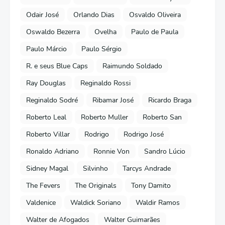
Odair José
Orlando Dias
Osvaldo Oliveira
Oswaldo Bezerra
Ovelha
Paulo de Paula
Paulo Márcio
Paulo Sérgio
R. e seus Blue Caps
Raimundo Soldado
Ray Douglas
Reginaldo Rossi
Reginaldo Sodré
Ribamar José
Ricardo Braga
Roberto Leal
Roberto Muller
Roberto San
Roberto Villar
Rodrigo
Rodrigo José
Ronaldo Adriano
Ronnie Von
Sandro Lúcio
Sidney Magal
Silvinho
Tarcys Andrade
The Fevers
The Originals
Tony Damito
Valdenice
Waldick Soriano
Waldir Ramos
Walter de Afogados
Walter Guimarães