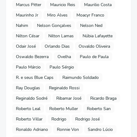
Marcus Pitter
Mauricio Reis
Maurilio Costa
Maurinho Jr
Miro Alves
Moacyr Franco
Nahim
Nelson Gonçalves
Nelson Ned
Nilton César
Nilton Lamas
Núbia Lafayette
Odair José
Orlando Dias
Osvaldo Oliveira
Oswaldo Bezerra
Ovelha
Paulo de Paula
Paulo Márcio
Paulo Sérgio
R. e seus Blue Caps
Raimundo Soldado
Ray Douglas
Reginaldo Rossi
Reginaldo Sodré
Ribamar José
Ricardo Braga
Roberto Leal
Roberto Muller
Roberto San
Roberto Villar
Rodrigo
Rodrigo José
Ronaldo Adriano
Ronnie Von
Sandro Lúcio