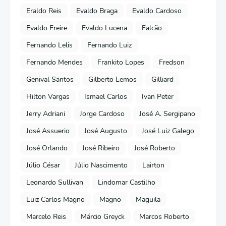
Eraldo Reis
Evaldo Braga
Evaldo Cardoso
Evaldo Freire
Evaldo Lucena
Falcão
Fernando Lelis
Fernando Luiz
Fernando Mendes
Frankito Lopes
Fredson
Genival Santos
Gilberto Lemos
Gilliard
Hilton Vargas
Ismael Carlos
Ivan Peter
Jerry Adriani
Jorge Cardoso
José A. Sergipano
José Assuerio
José Augusto
José Luiz Galego
José Orlando
José Ribeiro
José Roberto
Júlio César
Júlio Nascimento
Lairton
Leonardo Sullivan
Lindomar Castilho
Luiz Carlos Magno
Magno
Maguila
Marcelo Reis
Márcio Greyck
Marcos Roberto