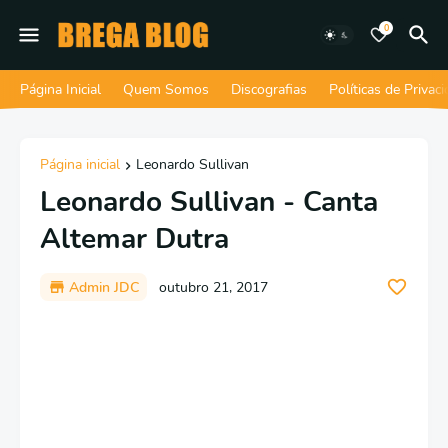
0
Página Inicial
Quem Somos
Discografias
Políticas de Privac
Página inicial
Leonardo Sullivan
Leonardo Sullivan - Canta
Altemar Dutra
Admin JDC
outubro 21, 2017