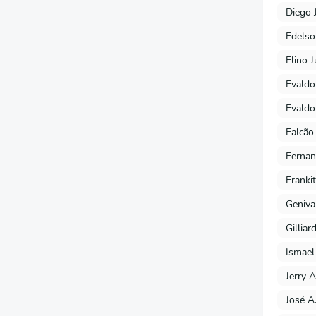
Diego 
Edels
Elino J
Evaldo
Evaldo
Falcão
Fernan
Franki
Geniva
Gilliar
Ismael
Jerry A
José A