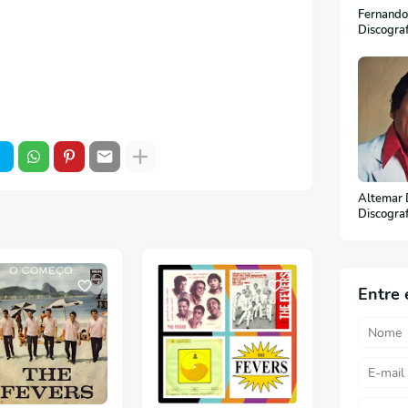
Fernando
Discogra
Altemar 
Discogra
(Em Port
Entre 