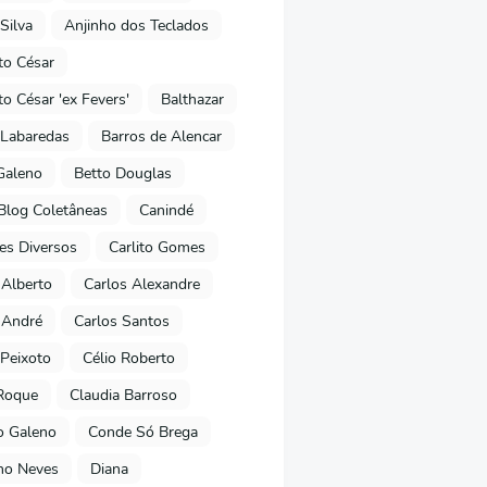
Silva
Anjinho dos Teclados
o César
o César 'ex Fevers'
Balthazar
Labaredas
Barros de Alencar
Galeno
Betto Douglas
Blog Coletâneas
Canindé
es Diversos
Carlito Gomes
 Alberto
Carlos Alexandre
 André
Carlos Santos
Peixoto
Célio Roberto
Roque
Claudia Barroso
o Galeno
Conde Só Brega
ano Neves
Diana