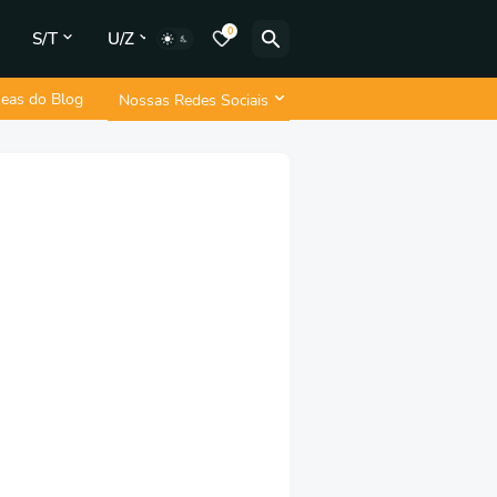
0
S/T
U/Z
neas do Blog
Nossas Redes Sociais