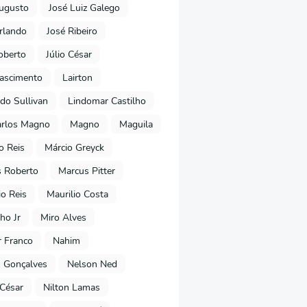
ugusto
José Luiz Galego
rlando
José Ribeiro
oberto
Júlio César
Nascimento
Lairton
do Sullivan
Lindomar Castilho
arlos Magno
Magno
Maguila
o Reis
Márcio Greyck
 Roberto
Marcus Pitter
io Reis
Maurilio Costa
ho Jr
Miro Alves
 Franco
Nahim
 Gonçalves
Nelson Ned
 César
Nilton Lamas