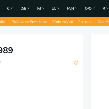
C
D/E
F/I
J/L
M/N
O/Q
R
afias
Políticas de Privacidade
Rádio AoVivo
Parceiros
Coletâ
1989
7