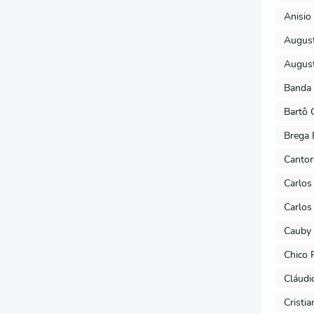
Anisio 
August
August
Banda 
Bartô 
Brega 
Cantor
Carlos
Carlos
Cauby 
Chico 
Cláudi
Cristi