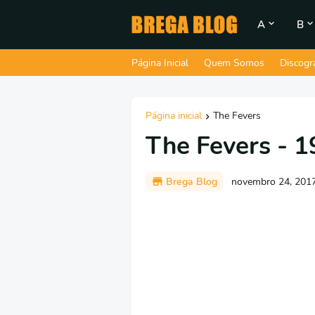
A
B
Página Inicial
Quem Somos
Discogr
Página inicial
The Fevers
The Fevers - 
Brega Blog
novembro 24, 201