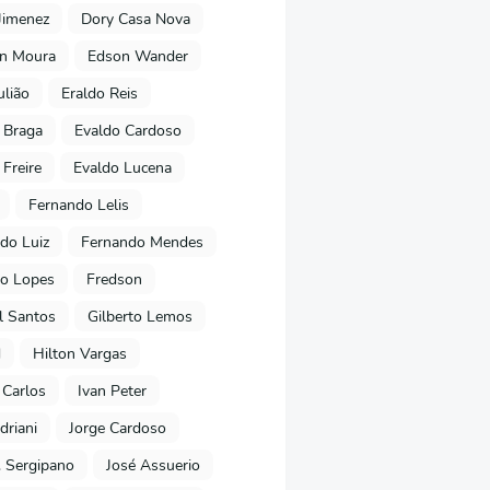
Jimenez
Dory Casa Nova
on Moura
Edson Wander
ulião
Eraldo Reis
 Braga
Evaldo Cardoso
 Freire
Evaldo Lucena
Fernando Lelis
do Luiz
Fernando Mendes
to Lopes
Fredson
l Santos
Gilberto Lemos
d
Hilton Vargas
 Carlos
Ivan Peter
driani
Jorge Cardoso
. Sergipano
José Assuerio