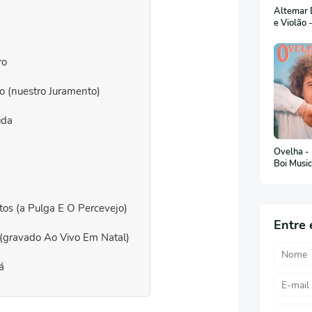
Altemar D
e Violão 
ro
o (nuestro Juramento)
ida
Ovelha -
Boi Musi
tos (a Pulga E O Percevejo)
Entre 
gravado Ao Vivo Em Natal)
á