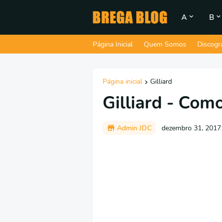
A
B
Página Inicial
Quem Somos
Discogr
Página inicial
Gilliard
Gilliard - Com
Admin JDC
dezembro 31, 2017