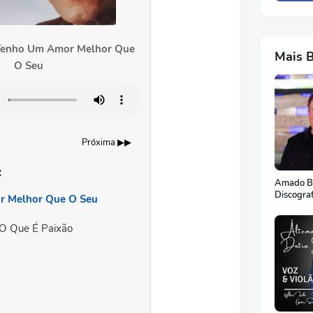
 Tenho Um Amor Melhor Que
Mais 
O Seu
Próxima ▶▶
:
Amado Ba
Discogra
r Melhor Que O Seu
O Que É Paixão