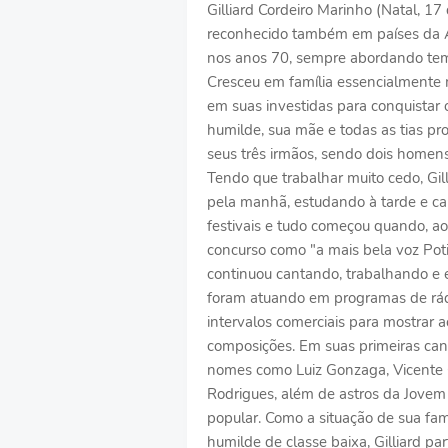
Gilliard Cordeiro Marinho (Natal, 1
reconhecido também em países da Áfr
nos anos 70, sempre abordando tem
Cresceu em família essencialmente 
em suas investidas para conquistar 
humilde, sua mãe e todas as tias pro
seus três irmãos, sendo dois homen
Tendo que trabalhar muito cedo, Gil
pela manhã, estudando à tarde e ca
festivais e tudo começou quando, ao
concurso como "a mais bela voz Poti
continuou cantando, trabalhando e 
foram atuando em programas de rád
intervalos comerciais para mostrar
composições. Em suas primeiras canç
nomes como Luiz Gonzaga, Vicente Ce
Rodrigues, além de astros da Jovem
popular. Como a situação de sua famíl
humilde de classe baixa, Gilliard pa