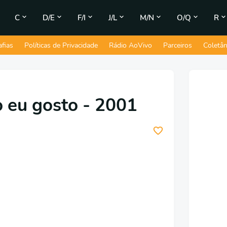
C
D/E
F/I
J/L
M/N
O/Q
R
afias
Políticas de Privacidade
Rádio AoVivo
Parceiros
Coletâ
o eu gosto - 2001