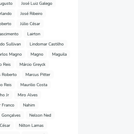
ugusto
José Luiz Galego
rlando
José Ribeiro
oberto
Júlio César
Nascimento
Lairton
do Sullivan
Lindomar Castilho
arlos Magno
Magno
Maguila
o Reis
Márcio Greyck
 Roberto
Marcus Pitter
io Reis
Maurilio Costa
ho Jr
Miro Alves
 Franco
Nahim
 Gonçalves
Nelson Ned
 César
Nilton Lamas