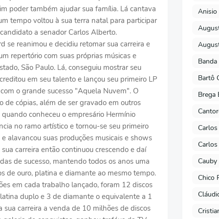
sim poder também ajudar sua família. Lá cantava
Anisio 
m tempo voltou à sua terra natal para participar
August
 candidato a senador Carlos Alberto.
d se reanimou e decidiu retomar sua carreira e
August
um repertório com suas próprias músicas e
Banda 
estado, São Paulo. Lá, conseguiu mostrar seu
Bartô 
reditou em seu talento e lançou seu primeiro LP
9, com o grande sucesso "Aquela Nuvem". O
Brega 
o de cópias, além de ser gravado em outros
Cantor
ira quando conheceu o empresário Hermínio
cia no ramo artístico e tornou-se seu primeiro
Carlos
iu e alavancou suas produções musicais e shows
Carlos
. sua carreira então continuou crescendo e daí
Cauby 
radas de sucesso, mantendo todos os anos uma
s de ouro, platina e diamante ao mesmo tempo.
Chico 
ões em cada trabalho lançado, foram 12 discos
Cláudi
platina duplo e 3 de diamante o equivalente a 1
 sua carreira a venda de 10 milhões de discos
Cristi