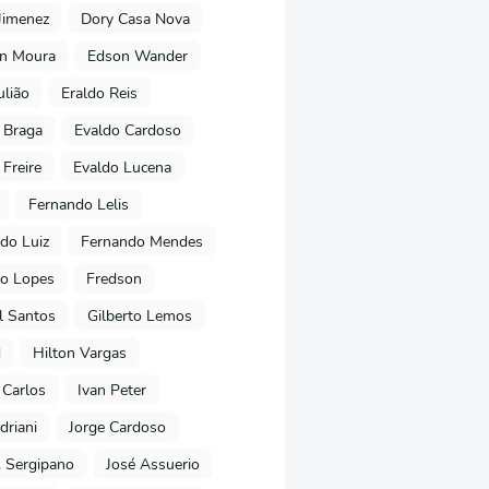
Jimenez
Dory Casa Nova
on Moura
Edson Wander
ulião
Eraldo Reis
 Braga
Evaldo Cardoso
 Freire
Evaldo Lucena
Fernando Lelis
do Luiz
Fernando Mendes
to Lopes
Fredson
l Santos
Gilberto Lemos
d
Hilton Vargas
 Carlos
Ivan Peter
driani
Jorge Cardoso
. Sergipano
José Assuerio