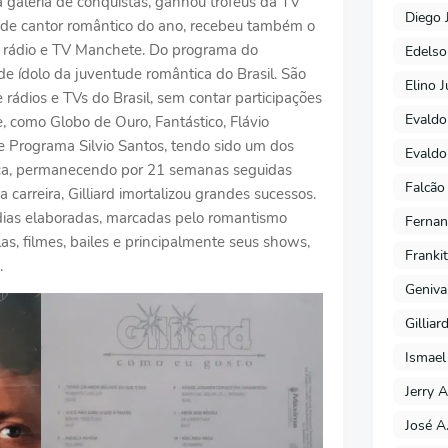
aleria de conquistas, ganhou troféus da TV
Diego 
 de cantor romântico do ano, recebeu também o
da rádio e TV Manchete. Do programa do
Edels
 de ídolo da juventude romântica do Brasil. São
Elino J
 rádios e TVs do Brasil, sem contar participações
Evaldo
 como Globo de Ouro, Fantástico, Flávio
e Programa Silvio Santos, tendo sido um dos
Evaldo
ca, permanecendo por 21 semanas seguidas
Falcão
 carreira, Gilliard imortalizou grandes sucessos.
odias elaboradas, marcadas pelo romantismo
Fernan
as, filmes, bailes e principalmente seus shows,
Franki
.
Geniva
Gilliar
Ismael
Jerry A
José A