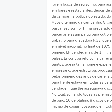
foi em busca de seu sonho, para as
em bares e restaurantes, depois de u
da campanha política do estado, do
Após o término da campanha, Gilliar
buscar seu sonho. Tinha preparado 
parceiros e assim partiu para outro 
trabalho para gravadora RGE, que ac
em nível nacional, no final de 197
primeiro LP vendeu mais de 1 milhã
países; Encontrou reforço na carre
Santos, que já tinha nome e experien
empresário, que estruturou, produz
pelos primeiro dez anos de carreira..
para frente estava em todas as pa
vendagem que lhe assegurava disco
No total, somando todas as premiaç
de ouro, 10 de platina, 8 discos de 
milhão de cópias, possuindo em toda