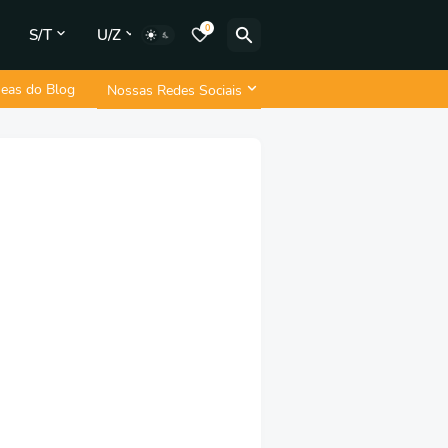
0
S/T
U/Z
neas do Blog
Nossas Redes Sociais