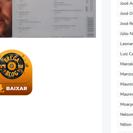
José A
José O
José R
Júlio 
Leonar
Luiz C
Marcel
Marcos
Mauric
Maurin
Moacyr
Nelson
Nilton