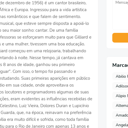
7 de dezembro de 1956) é um cantor brasileiro,
ica e Europa. Ingressou para a vida artística
as românticos e que falem de sentimento.
musical, que esteve sempre disposta a apoiá-lo
o seu maior sonho: cantar. De uma família
fessoras se esforçaram muito para que Gilliard e
s e uma mulher, tivessem uma boa educação.
liard começou em uma relojoaria, trabalhando
ntando à noite. Nesse tempo, já cantava em
s 8 anos de idade, ganhou seu primeiro
Marca
guar". Com isso, o tempo foi passando e
Abilio 
estudando. Suas primeiras aparições em público
io em sua cidade, onde aproveitava os
Adils
 aos locutores e programadores algumas de suas
Alipio
ões, eram evidentes as influências recebidas de
Altema
lestino, Luiz Vieira, Dolores Duran e Lupicínio
 Guarda, que, na época, reinavam na preferência
Amado 
ia era muito difícil e sofrida, como toda família
Angela
rtiu para o Rio de Janeiro com apenas 13 anos e