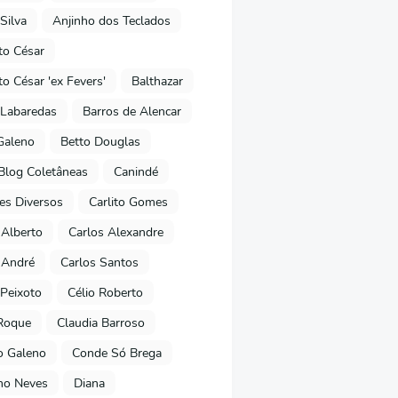
Silva
Anjinho dos Teclados
o César
o César 'ex Fevers'
Balthazar
Labaredas
Barros de Alencar
Galeno
Betto Douglas
Blog Coletâneas
Canindé
es Diversos
Carlito Gomes
 Alberto
Carlos Alexandre
 André
Carlos Santos
Peixoto
Célio Roberto
Roque
Claudia Barroso
o Galeno
Conde Só Brega
ano Neves
Diana