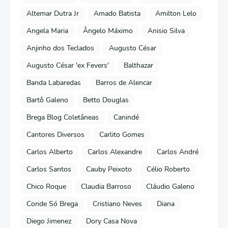
Altemar Dutra Jr
Amado Batista
Amilton Lelo
Angela Maria
Ângelo Máximo
Anisio Silva
Anjinho dos Teclados
Augusto César
Augusto César 'ex Fevers'
Balthazar
Banda Labaredas
Barros de Alencar
Bartô Galeno
Betto Douglas
Brega Blog Coletâneas
Canindé
Cantores Diversos
Carlito Gomes
Carlos Alberto
Carlos Alexandre
Carlos André
Carlos Santos
Cauby Peixoto
Célio Roberto
Chico Roque
Claudia Barroso
Cláudio Galeno
Conde Só Brega
Cristiano Neves
Diana
Diego Jimenez
Dory Casa Nova