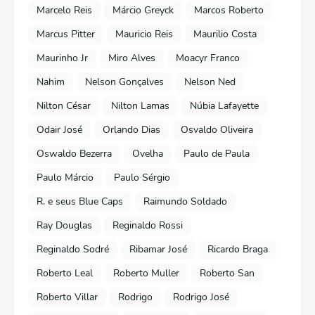
Marcelo Reis
Márcio Greyck
Marcos Roberto
Marcus Pitter
Mauricio Reis
Maurilio Costa
Maurinho Jr
Miro Alves
Moacyr Franco
Nahim
Nelson Gonçalves
Nelson Ned
Nilton César
Nilton Lamas
Núbia Lafayette
Odair José
Orlando Dias
Osvaldo Oliveira
Oswaldo Bezerra
Ovelha
Paulo de Paula
Paulo Márcio
Paulo Sérgio
R. e seus Blue Caps
Raimundo Soldado
Ray Douglas
Reginaldo Rossi
Reginaldo Sodré
Ribamar José
Ricardo Braga
Roberto Leal
Roberto Muller
Roberto San
Roberto Villar
Rodrigo
Rodrigo José