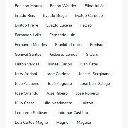
Edelson Moura
Edson Wander
Elino Julião
Eraldo Reis
Evaldo Braga
Evaldo Cardoso
Evaldo Freire
Evaldo Lucena
Falcão
Fernando Lelis
Fernando Luiz
Fernando Mendes
Frankito Lopes
Fredson
Genival Santos
Gilberto Lemos
Gilliard
Hilton Vargas
Ismael Carlos
Ivan Peter
Jerry Adriani
Jorge Cardoso
José A. Sergipano
José Assuerio
José Augusto
José Luiz Galego
José Orlando
José Ribeiro
José Roberto
Júlio César
Júlio Nascimento
Lairton
Leonardo Sullivan
Lindomar Castilho
Luiz Carlos Magno
Magno
Maguila