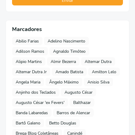
Marcadores
Abilio Farias
Adelino Nascimento
Adilson Ramos
Agnaldo Timóteo
Alipio Martins
Almir Bezerra
Altemar Dutra
Altemar Dutra Jr
Amado Batista
Amilton Lelo
Angela Maria
Ângelo Máximo
Anisio Silva
Anjinho dos Teclados
Augusto César
Augusto César 'ex Fevers'
Balthazar
Banda Labaredas
Barros de Alencar
Bartô Galeno
Betto Douglas
Brega Blog Coletâneas
Canindé