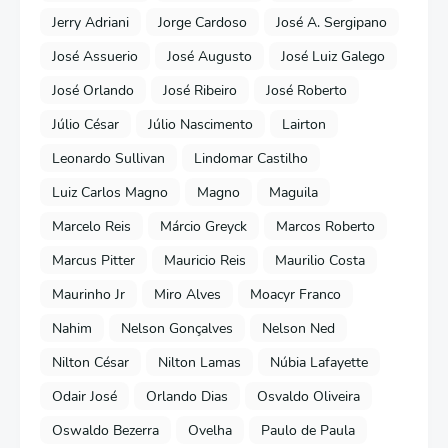
Jerry Adriani
Jorge Cardoso
José A. Sergipano
José Assuerio
José Augusto
José Luiz Galego
José Orlando
José Ribeiro
José Roberto
Júlio César
Júlio Nascimento
Lairton
Leonardo Sullivan
Lindomar Castilho
Luiz Carlos Magno
Magno
Maguila
Marcelo Reis
Márcio Greyck
Marcos Roberto
Marcus Pitter
Mauricio Reis
Maurilio Costa
Maurinho Jr
Miro Alves
Moacyr Franco
Nahim
Nelson Gonçalves
Nelson Ned
Nilton César
Nilton Lamas
Núbia Lafayette
Odair José
Orlando Dias
Osvaldo Oliveira
Oswaldo Bezerra
Ovelha
Paulo de Paula