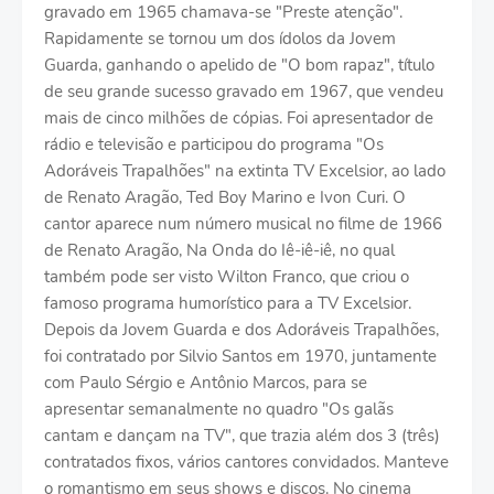
gravado em 1965 chamava-se "Preste atenção".
Rapidamente se tornou um dos ídolos da Jovem
Guarda, ganhando o apelido de "O bom rapaz", título
de seu grande sucesso gravado em 1967, que vendeu
mais de cinco milhões de cópias. Foi apresentador de
rádio e televisão e participou do programa "Os
Adoráveis Trapalhões" na extinta TV Excelsior, ao lado
de Renato Aragão, Ted Boy Marino e Ivon Curi. O
cantor aparece num número musical no filme de 1966
de Renato Aragão, Na Onda do Iê-iê-iê, no qual
também pode ser visto Wilton Franco, que criou o
famoso programa humorístico para a TV Excelsior.
Depois da Jovem Guarda e dos Adoráveis Trapalhões,
foi contratado por Silvio Santos em 1970, juntamente
com Paulo Sérgio e Antônio Marcos, para se
apresentar semanalmente no quadro "Os galãs
cantam e dançam na TV", que trazia além dos 3 (três)
contratados fixos, vários cantores convidados. Manteve
o romantismo em seus shows e discos. No cinema