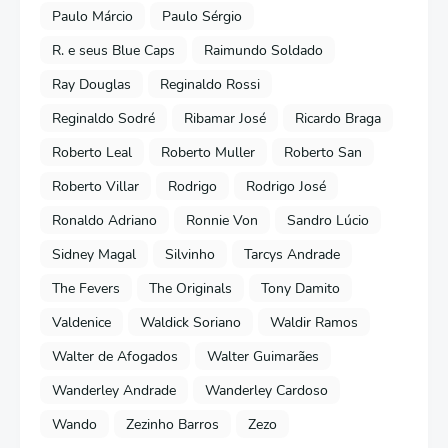
Paulo Márcio
Paulo Sérgio
R. e seus Blue Caps
Raimundo Soldado
Ray Douglas
Reginaldo Rossi
Reginaldo Sodré
Ribamar José
Ricardo Braga
Roberto Leal
Roberto Muller
Roberto San
Roberto Villar
Rodrigo
Rodrigo José
Ronaldo Adriano
Ronnie Von
Sandro Lúcio
Sidney Magal
Silvinho
Tarcys Andrade
The Fevers
The Originals
Tony Damito
Valdenice
Waldick Soriano
Waldir Ramos
Walter de Afogados
Walter Guimarães
Wanderley Andrade
Wanderley Cardoso
Wando
Zezinho Barros
Zezo