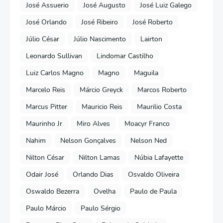
José Assuerio
José Augusto
José Luiz Galego
José Orlando
José Ribeiro
José Roberto
Júlio César
Júlio Nascimento
Lairton
Leonardo Sullivan
Lindomar Castilho
Luiz Carlos Magno
Magno
Maguila
Marcelo Reis
Márcio Greyck
Marcos Roberto
Marcus Pitter
Mauricio Reis
Maurilio Costa
Maurinho Jr
Miro Alves
Moacyr Franco
Nahim
Nelson Gonçalves
Nelson Ned
Nilton César
Nilton Lamas
Núbia Lafayette
Odair José
Orlando Dias
Osvaldo Oliveira
Oswaldo Bezerra
Ovelha
Paulo de Paula
Paulo Márcio
Paulo Sérgio