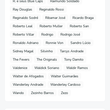
R. e seus Blue Caps
Raimundo Soldado
Ray Douglas
Reginaldo Rossi
Reginaldo Sodré
Ribamar José
Ricardo Braga
Roberto Leal
Roberto Muller
Roberto San
Roberto Villar
Rodrigo
Rodrigo José
Ronaldo Adriano
Ronnie Von
Sandro Lúcio
Sidney Magal
Silvinho
Tarcys Andrade
The Fevers
The Originals
Tony Damito
Valdenice
Waldick Soriano
Waldir Ramos
Walter de Afogados
Walter Guimarães
Wanderley Andrade
Wanderley Cardoso
Wando
Zezinho Barros
Zezo