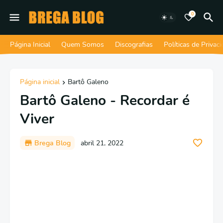
0
Página Inicial
Quem Somos
Discografias
Políticas de Privac
Página inicial
Bartô Galeno
Bartô Galeno - Recordar é
Viver
Brega Blog
abril 21, 2022