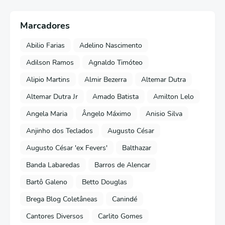
Marcadores
Abilio Farias
Adelino Nascimento
Adilson Ramos
Agnaldo Timóteo
Alipio Martins
Almir Bezerra
Altemar Dutra
Altemar Dutra Jr
Amado Batista
Amilton Lelo
Angela Maria
Ângelo Máximo
Anisio Silva
Anjinho dos Teclados
Augusto César
Augusto César 'ex Fevers'
Balthazar
Banda Labaredas
Barros de Alencar
Bartô Galeno
Betto Douglas
Brega Blog Coletâneas
Canindé
Cantores Diversos
Carlito Gomes