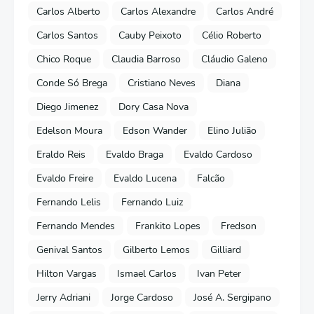
Carlos Alberto
Carlos Alexandre
Carlos André
Carlos Santos
Cauby Peixoto
Célio Roberto
Chico Roque
Claudia Barroso
Cláudio Galeno
Conde Só Brega
Cristiano Neves
Diana
Diego Jimenez
Dory Casa Nova
Edelson Moura
Edson Wander
Elino Julião
Eraldo Reis
Evaldo Braga
Evaldo Cardoso
Evaldo Freire
Evaldo Lucena
Falcão
Fernando Lelis
Fernando Luiz
Fernando Mendes
Frankito Lopes
Fredson
Genival Santos
Gilberto Lemos
Gilliard
Hilton Vargas
Ismael Carlos
Ivan Peter
Jerry Adriani
Jorge Cardoso
José A. Sergipano