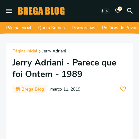
0
Página Inicial
Quem Somos
Discografias
Políticas de Privac
Página inicial
Jerry Adriani
Jerry Adriani - Parece que
foi Ontem - 1989
Brega Blog
março 11, 2019