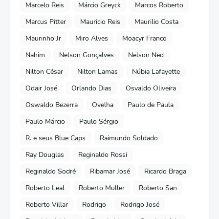
Marcelo Reis
Márcio Greyck
Marcos Roberto
Marcus Pitter
Mauricio Reis
Maurilio Costa
Maurinho Jr
Miro Alves
Moacyr Franco
Nahim
Nelson Gonçalves
Nelson Ned
Nilton César
Nilton Lamas
Núbia Lafayette
Odair José
Orlando Dias
Osvaldo Oliveira
Oswaldo Bezerra
Ovelha
Paulo de Paula
Paulo Márcio
Paulo Sérgio
R. e seus Blue Caps
Raimundo Soldado
Ray Douglas
Reginaldo Rossi
Reginaldo Sodré
Ribamar José
Ricardo Braga
Roberto Leal
Roberto Muller
Roberto San
Roberto Villar
Rodrigo
Rodrigo José