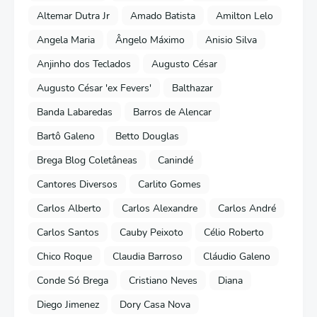
Altemar Dutra Jr
Amado Batista
Amilton Lelo
Angela Maria
Ângelo Máximo
Anisio Silva
Anjinho dos Teclados
Augusto César
Augusto César 'ex Fevers'
Balthazar
Banda Labaredas
Barros de Alencar
Bartô Galeno
Betto Douglas
Brega Blog Coletâneas
Canindé
Cantores Diversos
Carlito Gomes
Carlos Alberto
Carlos Alexandre
Carlos André
Carlos Santos
Cauby Peixoto
Célio Roberto
Chico Roque
Claudia Barroso
Cláudio Galeno
Conde Só Brega
Cristiano Neves
Diana
Diego Jimenez
Dory Casa Nova