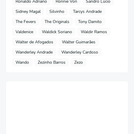
Ronaldo Adriano
Ronnie Von
Sandro Lúcio
Sidney Magal
Silvinho
Tarcys Andrade
The Fevers
The Originals
Tony Damito
Valdenice
Waldick Soriano
Waldir Ramos
Walter de Afogados
Walter Guimarães
Wanderley Andrade
Wanderley Cardoso
Wando
Zezinho Barros
Zezo