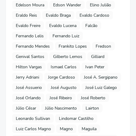
Edelson Moura
Edson Wander
Elino Julião
Eraldo Reis
Evaldo Braga
Evaldo Cardoso
Evaldo Freire
Evaldo Lucena
Falcão
Fernando Lelis
Fernando Luiz
Fernando Mendes
Frankito Lopes
Fredson
Genival Santos
Gilberto Lemos
Gilliard
Hilton Vargas
Ismael Carlos
Ivan Peter
Jerry Adriani
Jorge Cardoso
José A. Sergipano
José Assuerio
José Augusto
José Luiz Galego
José Orlando
José Ribeiro
José Roberto
Júlio César
Júlio Nascimento
Lairton
Leonardo Sullivan
Lindomar Castilho
Luiz Carlos Magno
Magno
Maguila