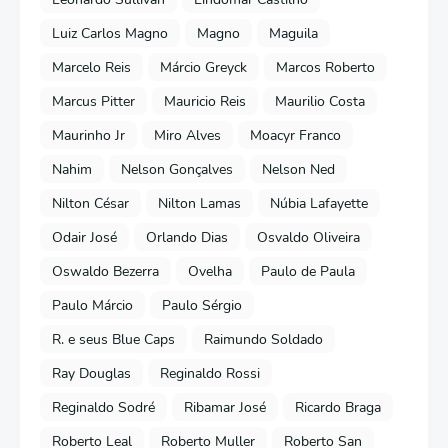
Luiz Carlos Magno
Magno
Maguila
Marcelo Reis
Márcio Greyck
Marcos Roberto
Marcus Pitter
Mauricio Reis
Maurilio Costa
Maurinho Jr
Miro Alves
Moacyr Franco
Nahim
Nelson Gonçalves
Nelson Ned
Nilton César
Nilton Lamas
Núbia Lafayette
Odair José
Orlando Dias
Osvaldo Oliveira
Oswaldo Bezerra
Ovelha
Paulo de Paula
Paulo Márcio
Paulo Sérgio
R. e seus Blue Caps
Raimundo Soldado
Ray Douglas
Reginaldo Rossi
Reginaldo Sodré
Ribamar José
Ricardo Braga
Roberto Leal
Roberto Muller
Roberto San