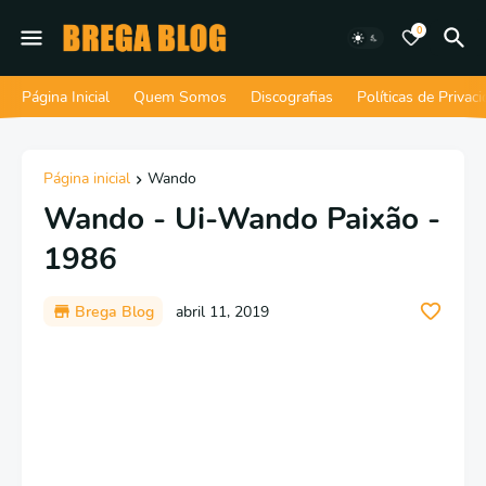
0
Página Inicial
Quem Somos
Discografias
Políticas de Privac
Página inicial
Wando
Wando - Ui-Wando Paixão -
1986
Brega Blog
abril 11, 2019