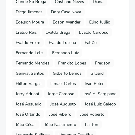
Conde Só Brega
Cristiano Neves
Diana
Diego Jimenez
Dory Casa Nova
Edelson Moura
Edson Wander
Elino Julião
Eraldo Reis
Evaldo Braga
Evaldo Cardoso
Evaldo Freire
Evaldo Lucena
Falcão
Fernando Lelis
Fernando Luiz
Fernando Mendes
Frankito Lopes
Fredson
Genival Santos
Gilberto Lemos
Gilliard
Hilton Vargas
Ismael Carlos
Ivan Peter
Jerry Adriani
Jorge Cardoso
José A. Sergipano
José Assuerio
José Augusto
José Luiz Galego
José Orlando
José Ribeiro
José Roberto
Júlio César
Júlio Nascimento
Lairton
Leonardo Sullivan
Lindomar Castilho