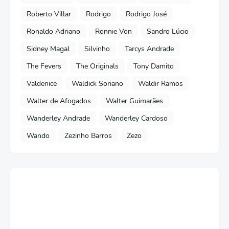
Roberto Villar
Rodrigo
Rodrigo José
Ronaldo Adriano
Ronnie Von
Sandro Lúcio
Sidney Magal
Silvinho
Tarcys Andrade
The Fevers
The Originals
Tony Damito
Valdenice
Waldick Soriano
Waldir Ramos
Walter de Afogados
Walter Guimarães
Wanderley Andrade
Wanderley Cardoso
Wando
Zezinho Barros
Zezo