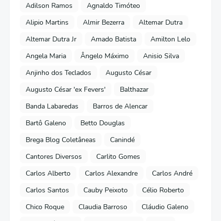
Adilson Ramos
Agnaldo Timóteo
Alipio Martins
Almir Bezerra
Altemar Dutra
Altemar Dutra Jr
Amado Batista
Amilton Lelo
Angela Maria
Ângelo Máximo
Anisio Silva
Anjinho dos Teclados
Augusto César
Augusto César 'ex Fevers'
Balthazar
Banda Labaredas
Barros de Alencar
Bartô Galeno
Betto Douglas
Brega Blog Coletâneas
Canindé
Cantores Diversos
Carlito Gomes
Carlos Alberto
Carlos Alexandre
Carlos André
Carlos Santos
Cauby Peixoto
Célio Roberto
Chico Roque
Claudia Barroso
Cláudio Galeno