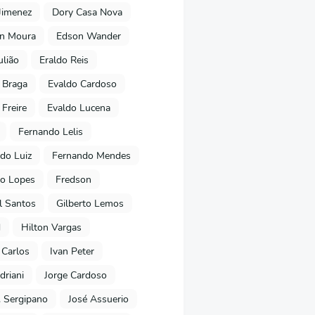
Jimenez
Dory Casa Nova
on Moura
Edson Wander
ulião
Eraldo Reis
 Braga
Evaldo Cardoso
 Freire
Evaldo Lucena
Fernando Lelis
do Luiz
Fernando Mendes
to Lopes
Fredson
l Santos
Gilberto Lemos
d
Hilton Vargas
 Carlos
Ivan Peter
driani
Jorge Cardoso
. Sergipano
José Assuerio