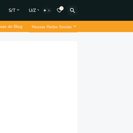
0
S/T
U/Z
neas do Blog
Nossas Redes Sociais