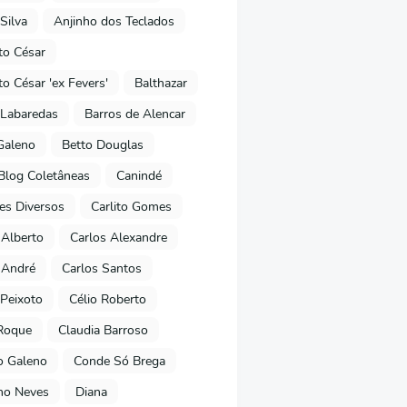
Silva
Anjinho dos Teclados
o César
o César 'ex Fevers'
Balthazar
Labaredas
Barros de Alencar
Galeno
Betto Douglas
Blog Coletâneas
Canindé
es Diversos
Carlito Gomes
 Alberto
Carlos Alexandre
 André
Carlos Santos
Peixoto
Célio Roberto
Roque
Claudia Barroso
o Galeno
Conde Só Brega
ano Neves
Diana