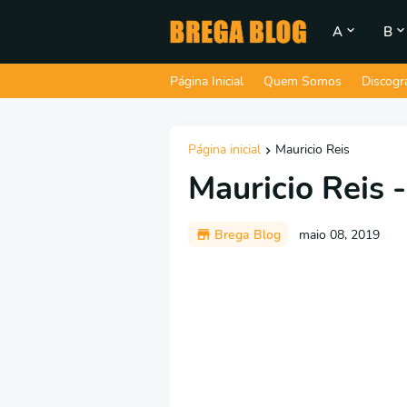
A
B
Página Inicial
Quem Somos
Discogr
Página inicial
Mauricio Reis
Mauricio Reis 
Brega Blog
maio 08, 2019