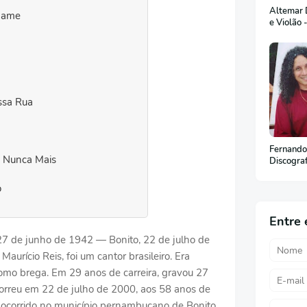
Altemar D
adame
e Violão 
ssa Rua
Fernando
 Nunca Mais
Discogra
o
Entre 
 27 de junho de 1942 — Bonito, 22 de julho de
aurício Reis, foi um cantor brasileiro. Era
como brega. Em 29 anos de carreira, gravou 27
morreu em 22 de julho de 2000, aos 58 anos de
o ocorrido no município pernambucano de Bonito.