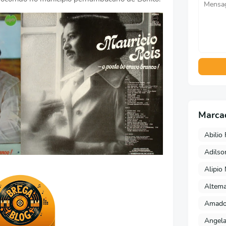
Marca
Abilio 
Adils
Alipio
Altema
Amado 
Angela