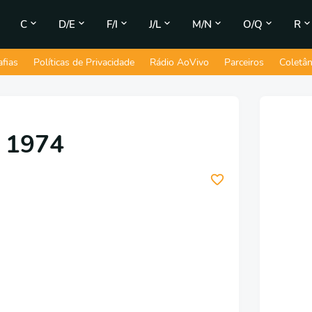
C
D/E
F/I
J/L
M/N
O/Q
R
afias
Políticas de Privacidade
Rádio AoVivo
Parceiros
Coletâ
- 1974