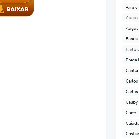
Anisio 
August
August
Banda 
Bartô 
Brega 
Cantor
Carlos
Carlos
Cauby 
Chico 
Cláudi
Cristi