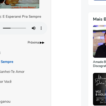
): E Esperarei Pra Sempre
Mais 
Próxima ▶▶
:
a Sempre
Amado Ba
Discogra
 Ganhei-Te Amor
or Você
nganou