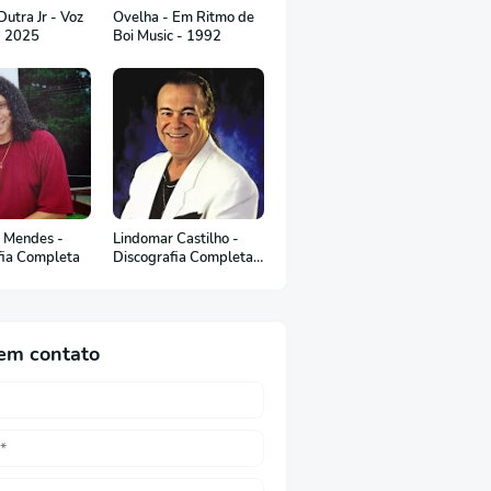
utra Jr - Voz
Ovelha - Em Ritmo de
- 2025
Boi Music - 1992
 Mendes -
Lindomar Castilho -
fia Completa
Discografia Completa
(em Português)
em contato