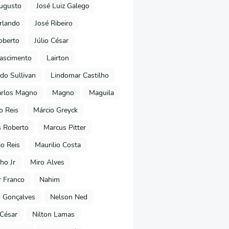
ugusto
José Luiz Galego
rlando
José Ribeiro
oberto
Júlio César
Nascimento
Lairton
do Sullivan
Lindomar Castilho
arlos Magno
Magno
Maguila
o Reis
Márcio Greyck
 Roberto
Marcus Pitter
io Reis
Maurilio Costa
ho Jr
Miro Alves
 Franco
Nahim
 Gonçalves
Nelson Ned
 César
Nilton Lamas