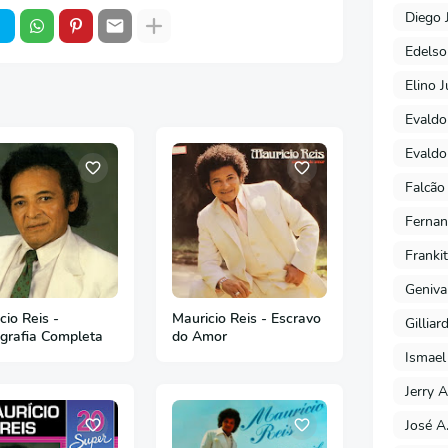
Diego 
Edels
Elino J
Evaldo
Evaldo
Falcão
Fernan
Franki
Geniva
cio Reis -
Mauricio Reis - Escravo
Gilliar
grafia Completa
do Amor
Ismael
Jerry A
José A