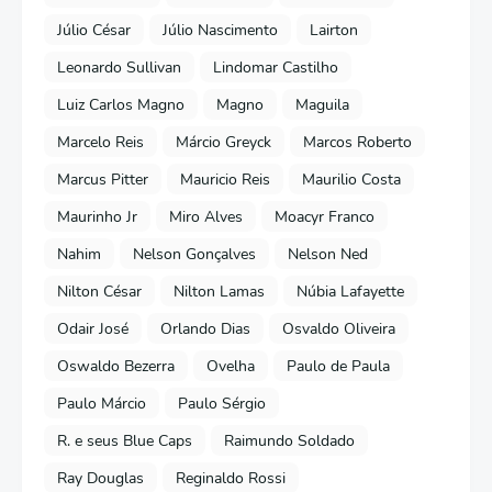
Júlio César
Júlio Nascimento
Lairton
Leonardo Sullivan
Lindomar Castilho
Luiz Carlos Magno
Magno
Maguila
Marcelo Reis
Márcio Greyck
Marcos Roberto
Marcus Pitter
Mauricio Reis
Maurilio Costa
Maurinho Jr
Miro Alves
Moacyr Franco
Nahim
Nelson Gonçalves
Nelson Ned
Nilton César
Nilton Lamas
Núbia Lafayette
Odair José
Orlando Dias
Osvaldo Oliveira
Oswaldo Bezerra
Ovelha
Paulo de Paula
Paulo Márcio
Paulo Sérgio
R. e seus Blue Caps
Raimundo Soldado
Ray Douglas
Reginaldo Rossi