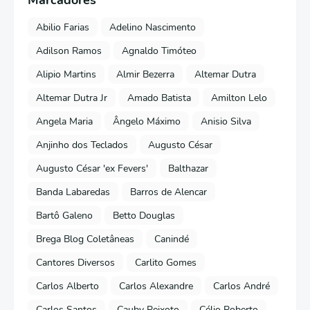
Marcadores
Abilio Farias
Adelino Nascimento
Adilson Ramos
Agnaldo Timóteo
Alipio Martins
Almir Bezerra
Altemar Dutra
Altemar Dutra Jr
Amado Batista
Amilton Lelo
Angela Maria
Ângelo Máximo
Anisio Silva
Anjinho dos Teclados
Augusto César
Augusto César 'ex Fevers'
Balthazar
Banda Labaredas
Barros de Alencar
Bartô Galeno
Betto Douglas
Brega Blog Coletâneas
Canindé
Cantores Diversos
Carlito Gomes
Carlos Alberto
Carlos Alexandre
Carlos André
Carlos Santos
Cauby Peixoto
Célio Roberto