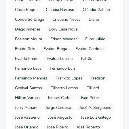
Chico Roque
Claudia Barroso
Cláudio Galeno
Conde Só Brega
Cristiano Neves
Diana
Diego Jimenez
Dory Casa Nova
Edelson Moura
Edson Wander
Elino Julião
Eraldo Reis
Evaldo Braga
Evaldo Cardoso
Evaldo Freire
Evaldo Lucena
Falcão
Fernando Lelis
Fernando Luiz
Fernando Mendes
Frankito Lopes
Fredson
Genival Santos
Gilberto Lemos
Gilliard
Hilton Vargas
Ismael Carlos
Ivan Peter
Jerry Adriani
Jorge Cardoso
José A. Sergipano
José Assuerio
José Augusto
José Luiz Galego
José Orlando
José Ribeiro
José Roberto