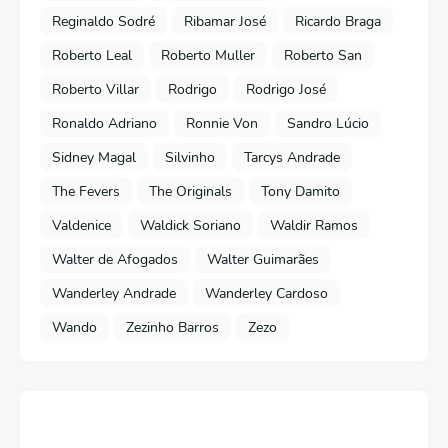
Reginaldo Sodré
Ribamar José
Ricardo Braga
Roberto Leal
Roberto Muller
Roberto San
Roberto Villar
Rodrigo
Rodrigo José
Ronaldo Adriano
Ronnie Von
Sandro Lúcio
Sidney Magal
Silvinho
Tarcys Andrade
The Fevers
The Originals
Tony Damito
Valdenice
Waldick Soriano
Waldir Ramos
Walter de Afogados
Walter Guimarães
Wanderley Andrade
Wanderley Cardoso
Wando
Zezinho Barros
Zezo