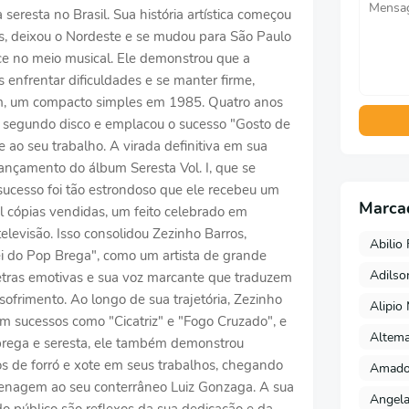
seresta no Brasil. Sua história artística começou
os, deixou o Nordeste e se mudou para São Paulo
e no meio musical. Ele demonstrou que a
enfrentar dificuldades e se manter firme,
um, um compacto simples em 1985. Quatro anos
u segundo disco e emplacou o sucesso "Gosto de
 ao seu trabalho. A virada definitiva em sua
ançamento do álbum Seresta Vol. I, que se
ucesso foi tão estrondoso que ele recebeu um
Marca
l cópias vendidas, um feito celebrado em
levisão. Isso consolidou Zezinho Barros,
Abilio 
i do Pop Brega", como um artista de grande
Adils
letras emotivas e sua voz marcante que traduzem
ofrimento. Ao longo de sua trajetória, Zezinho
Alipio
om sucessos como "Cicatriz" e "Fogo Cruzado", e
Altema
brega e seresta, ele também demonstrou
os de forró e xote em seus trabalhos, chegando
Amado 
menagem ao seu conterrâneo Luiz Gonzaga. A sua
Angela