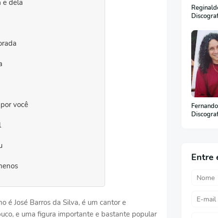
a e dela
Reginaldo
Discogra
orada
a
 por você
Fernando
Discogra
l
u
Entre 
 menos
o é José Barros da Silva, é um cantor e
uco, e uma figura importante e bastante popular