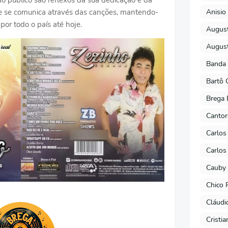
o público são reflexos da sua dedicação e da
Anisio 
e se comunica através das canções, mantendo-
por todo o país até hoje.
August
August
Banda 
Bartô 
Brega 
Cantor
Carlos
Carlos
Cauby 
Chico 
Cláudi
Cristi