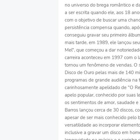
no universo do brega romântico e da 
a ser escrita quando ele, aos 18 an
com o objetivo de buscar uma chanc
persistência compensa quando, após 
conseguiu gravar seu primeiro álb
mais tarde, em 1989, ele lançou se
Mel", que começou a dar notoriedade
carreira aconteceu em 1997 com o l
tornou um fenômeno de vendas. O s
Disco de Ouro pelas mais de 140 mi
programas de grande audiência na te
carinhosamente apelidado de "O Re
apelo popular, conhecido por suas 
os sentimentos de amor, saudade e s
Barros lançou cerca de 30 discos, c
apesar de ser mais conhecido pelo 
versatilidade ao incorporar element
inclusive a gravar um disco em ho