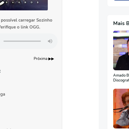
 possível carregar Sozinho
Mais 
erifique o link OGG.
Próxima ▶▶
:
Amado Ba
Discogra
aga