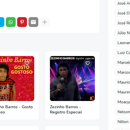
José A
José O
José R
Júlio 
Leonar
Luiz C
Marcel
Marcos
Mauric
Maurin
Moacyr
ho Barros - Gosto
Zezinho Barros -
Nelson
oso
Registro Especial
Nilton