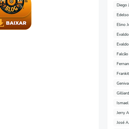
Diego 
Edels
Elino J
Evaldo
Evaldo
Falcão
Fernan
Franki
Geniva
Gilliar
Ismael
Jerry A
José A