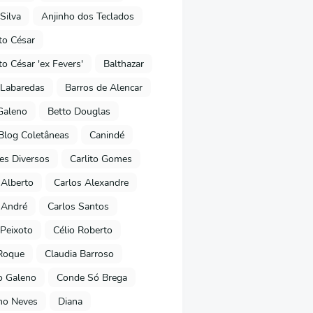
Silva
Anjinho dos Teclados
o César
o César 'ex Fevers'
Balthazar
Labaredas
Barros de Alencar
Galeno
Betto Douglas
Blog Coletâneas
Canindé
es Diversos
Carlito Gomes
 Alberto
Carlos Alexandre
 André
Carlos Santos
Peixoto
Célio Roberto
Roque
Claudia Barroso
o Galeno
Conde Só Brega
ano Neves
Diana