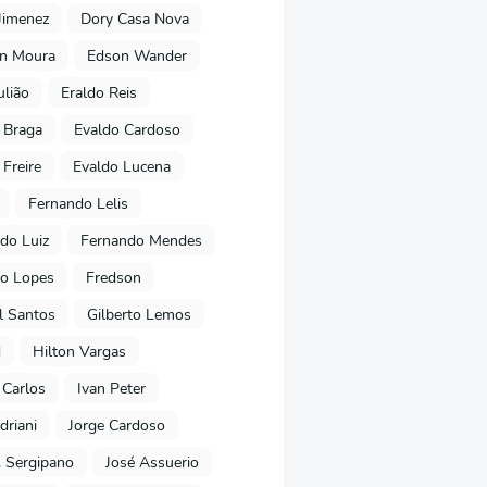
Jimenez
Dory Casa Nova
on Moura
Edson Wander
ulião
Eraldo Reis
 Braga
Evaldo Cardoso
 Freire
Evaldo Lucena
Fernando Lelis
do Luiz
Fernando Mendes
to Lopes
Fredson
l Santos
Gilberto Lemos
d
Hilton Vargas
 Carlos
Ivan Peter
driani
Jorge Cardoso
. Sergipano
José Assuerio