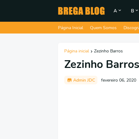
A
B
Página Inicial
Quem Somos
Discogr
Página inicial
Zezinho Barros
Zezinho Barros
Admin JDC
fevereiro 06, 2020