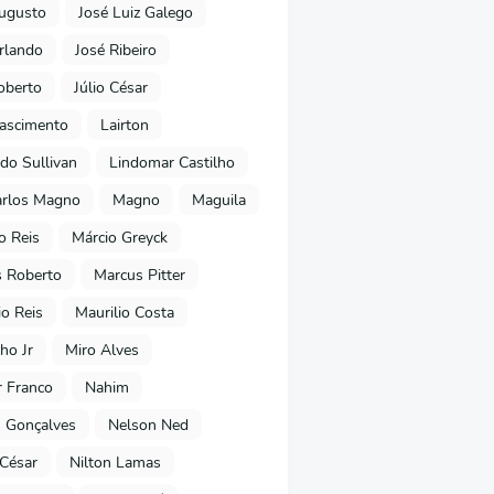
ugusto
José Luiz Galego
rlando
José Ribeiro
oberto
Júlio César
Nascimento
Lairton
do Sullivan
Lindomar Castilho
arlos Magno
Magno
Maguila
o Reis
Márcio Greyck
 Roberto
Marcus Pitter
io Reis
Maurilio Costa
ho Jr
Miro Alves
 Franco
Nahim
 Gonçalves
Nelson Ned
 César
Nilton Lamas