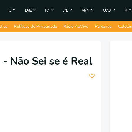
C
D/E
F/I
J/L
M/N
O/Q
R
afias
Políticas de Privacidade
Rádio AoVivo
Parceiros
Coletâ
 - Não Sei se é Real