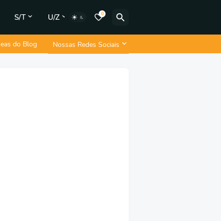
0
S/T
U/Z
neas do Blog
Nossas Redes Sociais