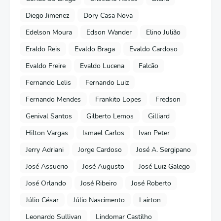
Diego Jimenez
Dory Casa Nova
Edelson Moura
Edson Wander
Elino Julião
Eraldo Reis
Evaldo Braga
Evaldo Cardoso
Evaldo Freire
Evaldo Lucena
Falcão
Fernando Lelis
Fernando Luiz
Fernando Mendes
Frankito Lopes
Fredson
Genival Santos
Gilberto Lemos
Gilliard
Hilton Vargas
Ismael Carlos
Ivan Peter
Jerry Adriani
Jorge Cardoso
José A. Sergipano
José Assuerio
José Augusto
José Luiz Galego
José Orlando
José Ribeiro
José Roberto
Júlio César
Júlio Nascimento
Lairton
Leonardo Sullivan
Lindomar Castilho