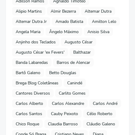
Adilson Ramos
Agnaldo Timóteo
Alipio Martins
Almir Bezerra
Altemar Dutra
Altemar Dutra Jr
Amado Batista
Amilton Lelo
Angela Maria
Ângelo Máximo
Anisio Silva
Anjinho dos Teclados
Augusto César
Augusto César 'ex Fevers'
Balthazar
Banda Labaredas
Barros de Alencar
Bartô Galeno
Betto Douglas
Brega Blog Coletâneas
Canindé
Cantores Diversos
Carlito Gomes
Carlos Alberto
Carlos Alexandre
Carlos André
Carlos Santos
Cauby Peixoto
Célio Roberto
Chico Roque
Claudia Barroso
Cláudio Galeno
Conde Só Brega
Cristiano Neves
Diana