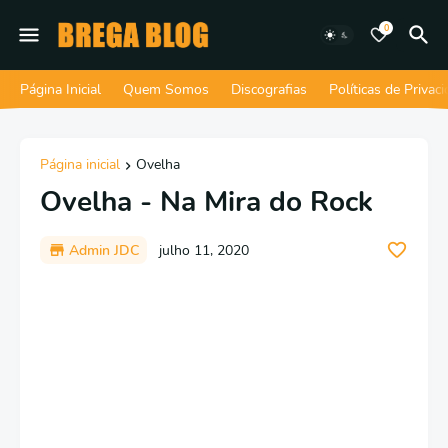
0
Página Inicial
Quem Somos
Discografias
Políticas de Privac
Página inicial
Ovelha
Ovelha - Na Mira do Rock
Admin JDC
julho 11, 2020