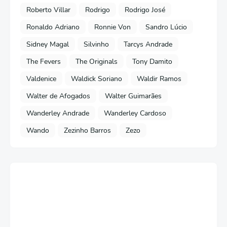
Roberto Villar
Rodrigo
Rodrigo José
Ronaldo Adriano
Ronnie Von
Sandro Lúcio
Sidney Magal
Silvinho
Tarcys Andrade
The Fevers
The Originals
Tony Damito
Valdenice
Waldick Soriano
Waldir Ramos
Walter de Afogados
Walter Guimarães
Wanderley Andrade
Wanderley Cardoso
Wando
Zezinho Barros
Zezo