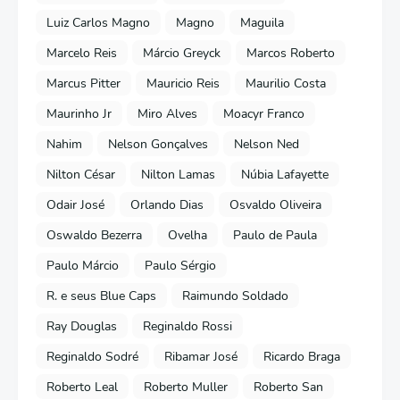
Luiz Carlos Magno
Magno
Maguila
Marcelo Reis
Márcio Greyck
Marcos Roberto
Marcus Pitter
Mauricio Reis
Maurilio Costa
Maurinho Jr
Miro Alves
Moacyr Franco
Nahim
Nelson Gonçalves
Nelson Ned
Nilton César
Nilton Lamas
Núbia Lafayette
Odair José
Orlando Dias
Osvaldo Oliveira
Oswaldo Bezerra
Ovelha
Paulo de Paula
Paulo Márcio
Paulo Sérgio
R. e seus Blue Caps
Raimundo Soldado
Ray Douglas
Reginaldo Rossi
Reginaldo Sodré
Ribamar José
Ricardo Braga
Roberto Leal
Roberto Muller
Roberto San