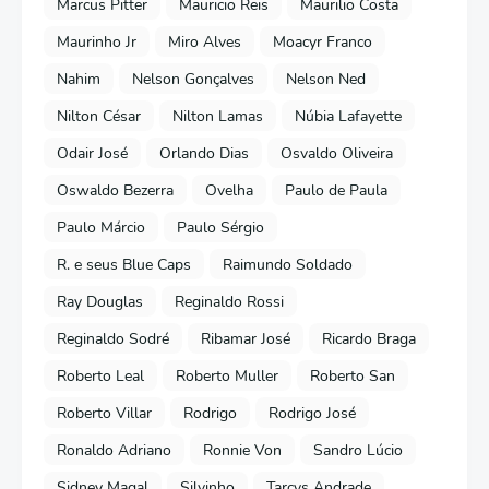
Marcus Pitter
Mauricio Reis
Maurilio Costa
Maurinho Jr
Miro Alves
Moacyr Franco
Nahim
Nelson Gonçalves
Nelson Ned
Nilton César
Nilton Lamas
Núbia Lafayette
Odair José
Orlando Dias
Osvaldo Oliveira
Oswaldo Bezerra
Ovelha
Paulo de Paula
Paulo Márcio
Paulo Sérgio
R. e seus Blue Caps
Raimundo Soldado
Ray Douglas
Reginaldo Rossi
Reginaldo Sodré
Ribamar José
Ricardo Braga
Roberto Leal
Roberto Muller
Roberto San
Roberto Villar
Rodrigo
Rodrigo José
Ronaldo Adriano
Ronnie Von
Sandro Lúcio
Sidney Magal
Silvinho
Tarcys Andrade