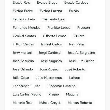
Eraldo Reis
Evaldo Braga
Evaldo Cardoso
Evaldo Freire
Evaldo Lucena
Falcão
Fernando Lelis
Fernando Luiz
Fernando Mendes
Frankito Lopes
Fredson
Genival Santos
Gilberto Lemos
Gilliard
Hilton Vargas
Ismael Carlos
Ivan Peter
Jerry Adriani
Jorge Cardoso
José A. Sergipano
José Assuerio
José Augusto
José Luiz Galego
José Orlando
José Ribeiro
José Roberto
Júlio César
Júlio Nascimento
Lairton
Leonardo Sullivan
Lindomar Castilho
Luiz Carlos Magno
Magno
Maguila
Marcelo Reis
Márcio Greyck
Marcos Roberto