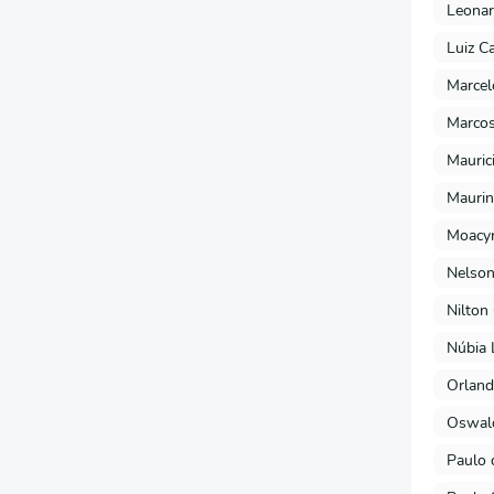
Leonar
Luiz C
Marcel
Marcos
Mauric
Maurin
Moacyr
Nelson
Nilton
Núbia 
Orland
Oswald
Paulo 