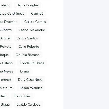
Galeno
Betto Douglas
Blog Coletâneas
Canindé
es Diversos
Carlito Gomes
 Alberto
Carlos Alexandre
 André
Carlos Santos
Peixoto
Célio Roberto
Roque
Claudia Barroso
o Galeno
Conde Só Brega
ano Neves
Diana
Jimenez
Dory Casa Nova
on Moura
Edson Wander
ulião
Eraldo Reis
 Braga
Evaldo Cardoso