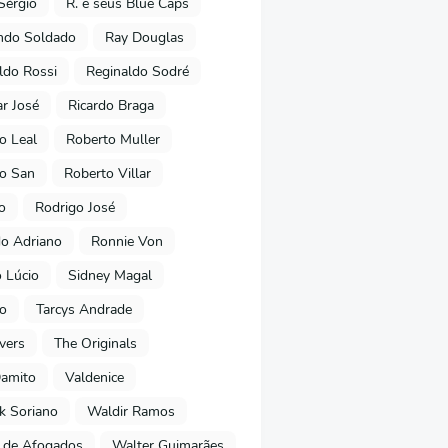
Sérgio
R. e seus Blue Caps
ndo Soldado
Ray Douglas
ldo Rossi
Reginaldo Sodré
r José
Ricardo Braga
o Leal
Roberto Muller
o San
Roberto Villar
o
Rodrigo José
o Adriano
Ronnie Von
 Lúcio
Sidney Magal
ho
Tarcys Andrade
vers
The Originals
Damito
Valdenice
k Soriano
Waldir Ramos
 de Afogados
Walter Guimarães