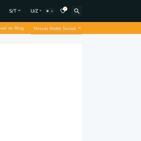
0
S/T
U/Z
neas do Blog
Nossas Redes Sociais