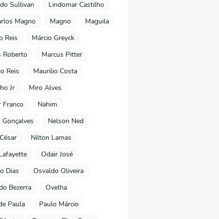
do Sullivan
Lindomar Castilho
arlos Magno
Magno
Maguila
o Reis
Márcio Greyck
 Roberto
Marcus Pitter
io Reis
Maurilio Costa
ho Jr
Miro Alves
 Franco
Nahim
 Gonçalves
Nelson Ned
 César
Nilton Lamas
Lafayette
Odair José
o Dias
Osvaldo Oliveira
o Bezerra
Ovelha
de Paula
Paulo Márcio