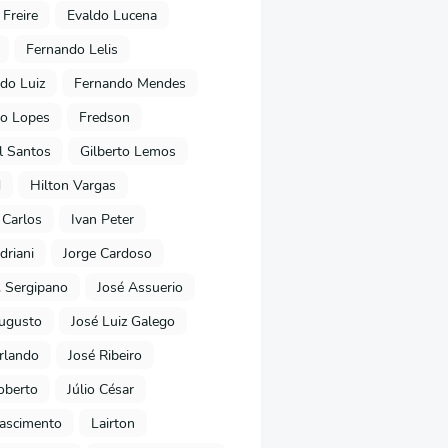
 Freire
Evaldo Lucena
Fernando Lelis
do Luiz
Fernando Mendes
to Lopes
Fredson
l Santos
Gilberto Lemos
d
Hilton Vargas
 Carlos
Ivan Peter
driani
Jorge Cardoso
. Sergipano
José Assuerio
ugusto
José Luiz Galego
rlando
José Ribeiro
oberto
Júlio César
Nascimento
Lairton