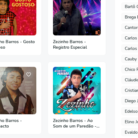
Bartô 
Brega 
Cantor
Carlos
ho Barros - Gosto
Zezinho Barros -
oso
Registro Especial
Carlos
Cauby 
Chico 
Cláudi
Cristi
Diego 
Edels
ho Barros -
Zezinho Barros - Ao
Elino J
acto
Som de um Paredão -
Vol 27 - 2021
Evaldo