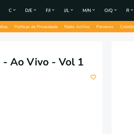
C
D/E
F/I
J/L
M/N
O/Q
R
afias
Políticas de Privacidade
Rádio AoVivo
Parceiros
Coletâ
 - Ao Vivo - Vol 1