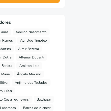
dores
Farias
Adelino Nascimento
on Ramos
Agnaldo Timóteo
 Martins
Almir Bezerra
r Dutra
Altemar Dutra Jr
Batista
Amilton Lelo
 Maria
Ângelo Máximo
Silva
Anjinho dos Teclados
o César
o César 'ex Fevers'
Balthazar
Labaredas
Barros de Alencar