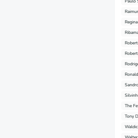
Paulo 
Raimu
Regina
Ribama
Robert
Robert
Rodrig
Ronald
Sandro
Silvin
The Fe
Tony 
Waldic
Walter