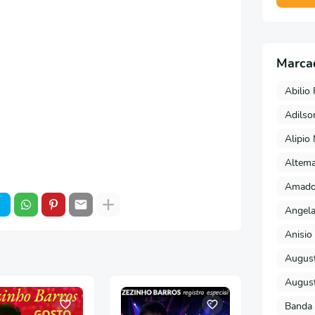
Marca
Abilio 
Adils
Alipio
Altema
Amado 
Angela
Anisio 
August
August
Banda 