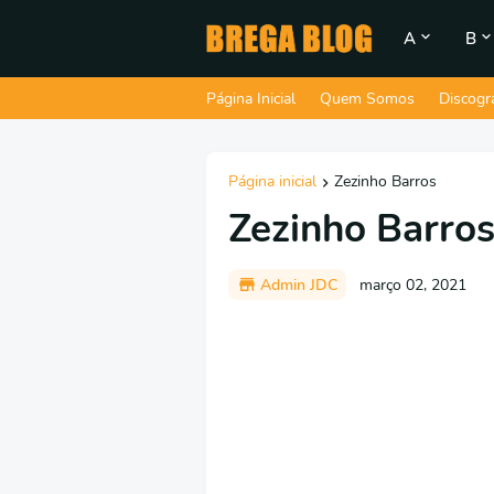
A
B
Página Inicial
Quem Somos
Discogr
Página inicial
Zezinho Barros
Zezinho Barros
Admin JDC
março 02, 2021