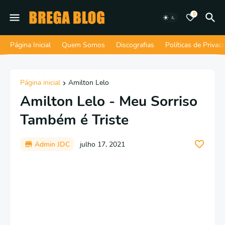
0
Página Inicial
Quem Somos
Discografias
Políticas de Privac
Página inicial
Amilton Lelo
Amilton Lelo - Meu Sorriso
Também é Triste
Admin JDC
julho 17, 2021