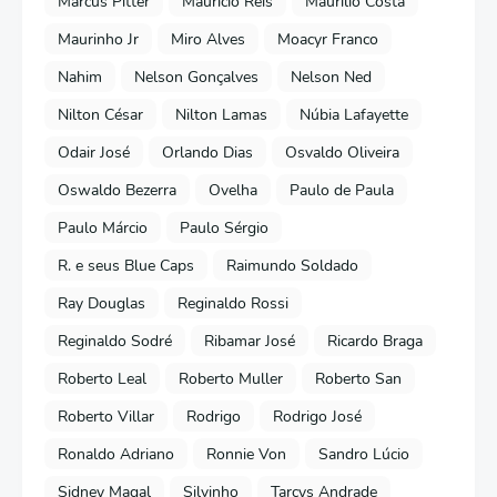
Marcus Pitter
Mauricio Reis
Maurilio Costa
Maurinho Jr
Miro Alves
Moacyr Franco
Nahim
Nelson Gonçalves
Nelson Ned
Nilton César
Nilton Lamas
Núbia Lafayette
Odair José
Orlando Dias
Osvaldo Oliveira
Oswaldo Bezerra
Ovelha
Paulo de Paula
Paulo Márcio
Paulo Sérgio
R. e seus Blue Caps
Raimundo Soldado
Ray Douglas
Reginaldo Rossi
Reginaldo Sodré
Ribamar José
Ricardo Braga
Roberto Leal
Roberto Muller
Roberto San
Roberto Villar
Rodrigo
Rodrigo José
Ronaldo Adriano
Ronnie Von
Sandro Lúcio
Sidney Magal
Silvinho
Tarcys Andrade