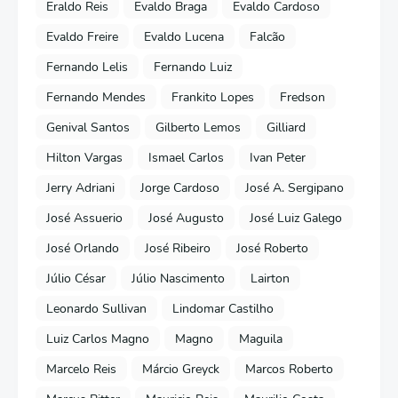
Eraldo Reis
Evaldo Braga
Evaldo Cardoso
Evaldo Freire
Evaldo Lucena
Falcão
Fernando Lelis
Fernando Luiz
Fernando Mendes
Frankito Lopes
Fredson
Genival Santos
Gilberto Lemos
Gilliard
Hilton Vargas
Ismael Carlos
Ivan Peter
Jerry Adriani
Jorge Cardoso
José A. Sergipano
José Assuerio
José Augusto
José Luiz Galego
José Orlando
José Ribeiro
José Roberto
Júlio César
Júlio Nascimento
Lairton
Leonardo Sullivan
Lindomar Castilho
Luiz Carlos Magno
Magno
Maguila
Marcelo Reis
Márcio Greyck
Marcos Roberto