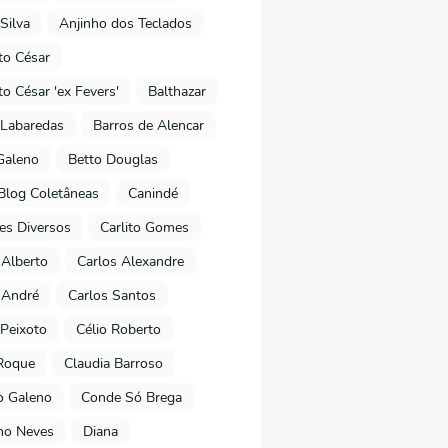
Silva
Anjinho dos Teclados
o César
o César 'ex Fevers'
Balthazar
Labaredas
Barros de Alencar
Galeno
Betto Douglas
Blog Coletâneas
Canindé
es Diversos
Carlito Gomes
 Alberto
Carlos Alexandre
 André
Carlos Santos
Peixoto
Célio Roberto
Roque
Claudia Barroso
o Galeno
Conde Só Brega
ano Neves
Diana