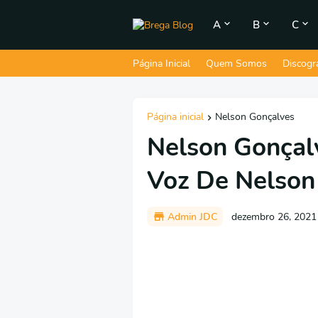
A
B
C
Página Inicial
Quem Somos
Discogr
Página inicial
Nelson Gonçalves
Nelson Gonçal
Voz De Nelson
Admin JDC
dezembro 26, 2021