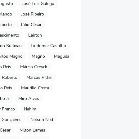
ugusto
José Luiz Galego
rlando
José Ribeiro
oberto
Júlio César
Nascimento
Lairton
do Sullivan
Lindomar Castilho
arlos Magno
Magno
Maguila
o Reis
Márcio Greyck
 Roberto
Marcus Pitter
io Reis
Maurilio Costa
ho Jr
Miro Alves
 Franco
Nahim
 Gonçalves
Nelson Ned
 César
Nilton Lamas