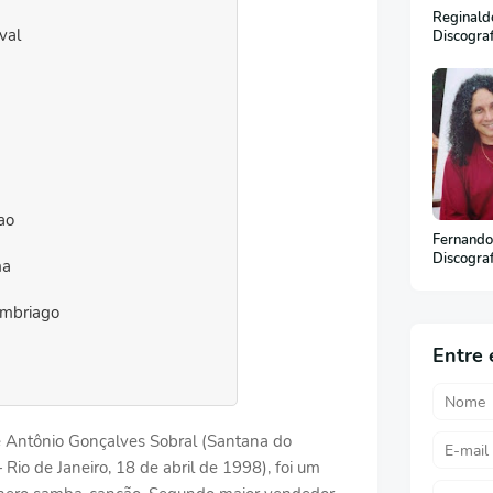
Reginaldo
val
Discogra
ao
Fernando
Discogra
ma
Embriago
Entre 
e Antônio Gonçalves Sobral (Santana do
io de Janeiro, 18 de abril de 1998), foi um