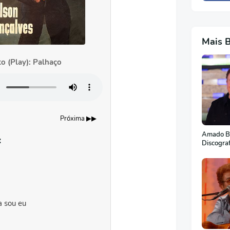
Mais 
o (Play): Palhaço
Próxima ▶▶
Amado Ba
:
Discogra
 sou eu