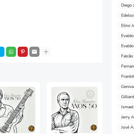
Diego 
Edels
Elino J
Evaldo
Evaldo
Falcão
Fernan
Franki
Geniva
Gilliar
Ismael
Jerry A
José A