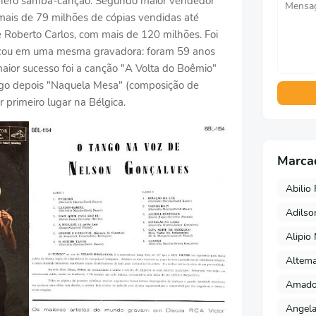
gênero samba-canção. Segundo maior vendedor
m mais de 79 milhões de cópias vendidas até
 Roberto Carlos, com mais de 120 milhões. Foi
icou em uma mesma gravadora: foram 59 anos
aior sucesso foi a canção "A Volta do Boêmio"
ogo depois "Naquela Mesa" (composição de
r primeiro lugar na Bélgica.
Marca
Abilio 
Adils
Alipio
Altema
Amado 
Angela