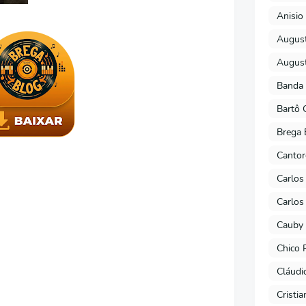
Anisio 
August
August
Banda 
Bartô 
Brega 
Cantor
Carlos
Carlos
Cauby 
Chico 
Cláudi
Cristi