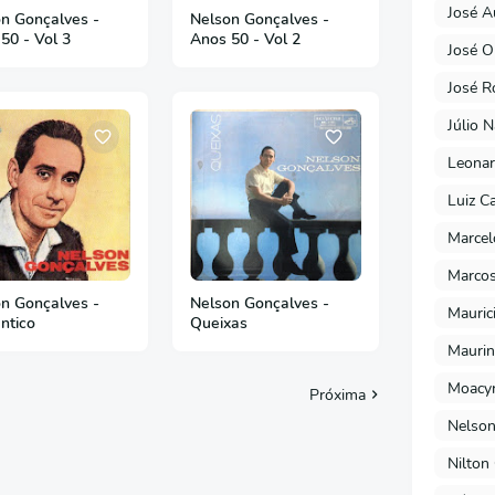
José A
n Gonçalves -
Nelson Gonçalves -
50 - Vol 3
Anos 50 - Vol 2
José O
José R
Júlio 
Leonar
Luiz C
Marcel
Marcos
n Gonçalves -
Nelson Gonçalves -
Mauric
ntico
Queixas
Maurin
Moacyr
Próxima
Nelson
Nilton