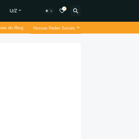
0
U/Z
neas do Blog
Nossas Redes Sociais