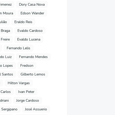
Jimenez
Dory Casa Nova
on Moura
Edson Wander
ulião
Eraldo Reis
 Braga
Evaldo Cardoso
 Freire
Evaldo Lucena
Fernando Lelis
do Luiz
Fernando Mendes
to Lopes
Fredson
l Santos
Gilberto Lemos
d
Hilton Vargas
 Carlos
Ivan Peter
driani
Jorge Cardoso
. Sergipano
José Assuerio