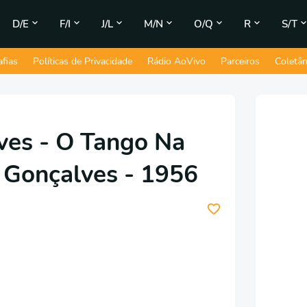
D/E
F/I
J/L
M/N
O/Q
R
S/T
afias
Políticas de Privacidade
Rádio AoVivo
Parceiros
Coletâ
ves - O Tango Na
 Gonçalves - 1956