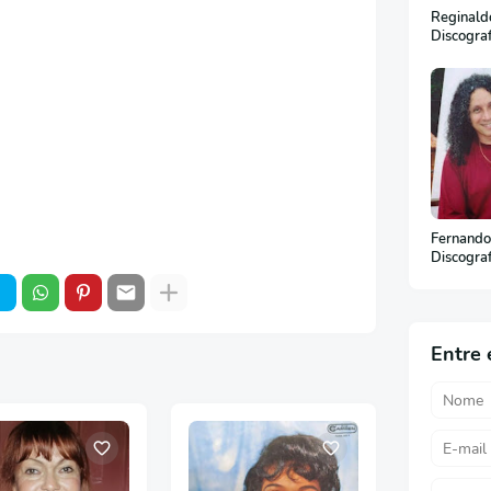
Reginaldo
Discogra
Fernando
Discogra
Entre 