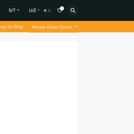
0
S/T
U/Z
neas do Blog
Nossas Redes Sociais