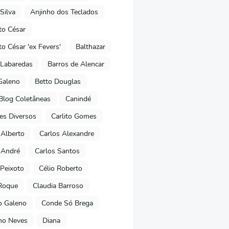
Silva
Anjinho dos Teclados
o César
o César 'ex Fevers'
Balthazar
Labaredas
Barros de Alencar
Galeno
Betto Douglas
Blog Coletâneas
Canindé
es Diversos
Carlito Gomes
 Alberto
Carlos Alexandre
 André
Carlos Santos
Peixoto
Célio Roberto
Roque
Claudia Barroso
o Galeno
Conde Só Brega
ano Neves
Diana