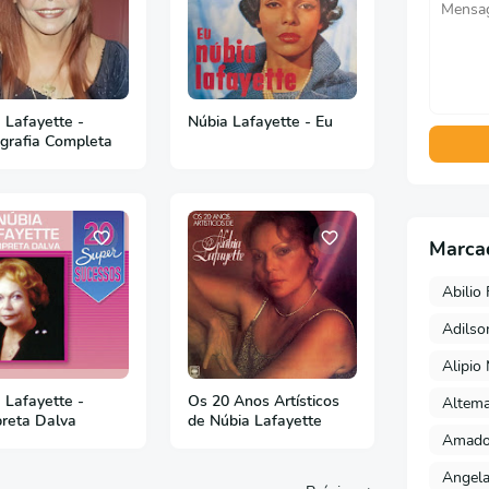
 Lafayette -
Núbia Lafayette - Eu
grafia Completa
Marca
Abilio 
Adils
Alipio
 Lafayette -
Os 20 Anos Artísticos
Altema
preta Dalva
de Núbia Lafayette
Amado 
Angela