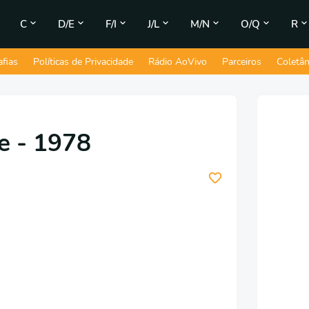
C
D/E
F/I
J/L
M/N
O/Q
R
afias
Políticas de Privacidade
Rádio AoVivo
Parceiros
Coletâ
e - 1978