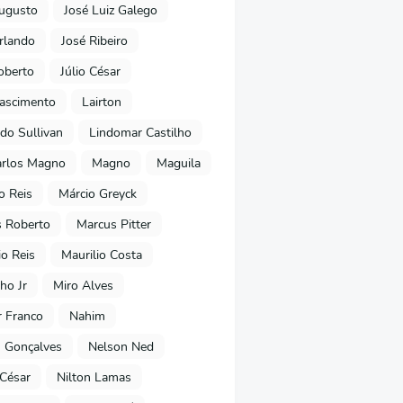
ugusto
José Luiz Galego
rlando
José Ribeiro
oberto
Júlio César
Nascimento
Lairton
do Sullivan
Lindomar Castilho
arlos Magno
Magno
Maguila
o Reis
Márcio Greyck
 Roberto
Marcus Pitter
io Reis
Maurilio Costa
ho Jr
Miro Alves
 Franco
Nahim
 Gonçalves
Nelson Ned
 César
Nilton Lamas