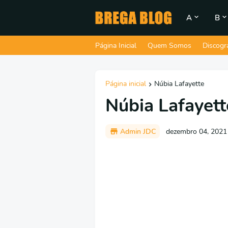
A
B
Página Inicial
Quem Somos
Discogr
Página inicial
Núbia Lafayette
Núbia Lafayett
Admin JDC
dezembro 04, 2021