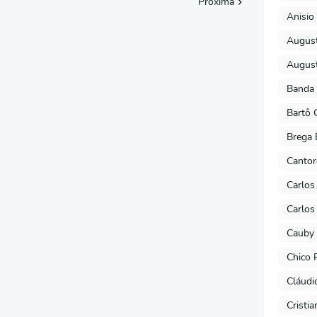
Próxima
Anisio 
August
August
Banda 
Bartô 
Brega 
Cantor
Carlos
Carlos
Cauby 
Chico 
Cláudi
Cristi