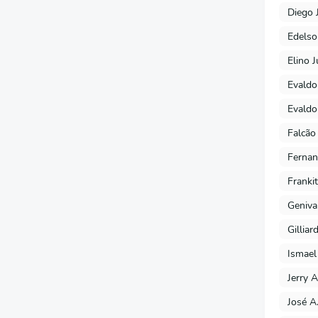
Diego 
Edels
Elino J
Evaldo
Evaldo
Falcão
Fernan
Franki
Geniva
Gilliar
Ismael
Jerry A
José A