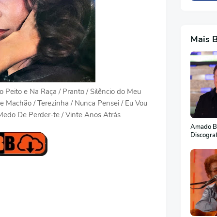
Mais 
o Peito e Na Raça / Pranto / Silêncio do Meu
de Machão / Terezinha / Nunca Pensei / Eu Vou
Medo De Perder-te / Vinte Anos Atrás
Amado Ba
Discogra