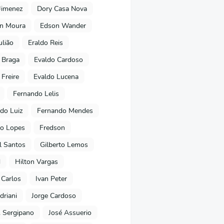
Jimenez
Dory Casa Nova
on Moura
Edson Wander
ulião
Eraldo Reis
 Braga
Evaldo Cardoso
 Freire
Evaldo Lucena
Fernando Lelis
do Luiz
Fernando Mendes
to Lopes
Fredson
l Santos
Gilberto Lemos
d
Hilton Vargas
 Carlos
Ivan Peter
driani
Jorge Cardoso
. Sergipano
José Assuerio