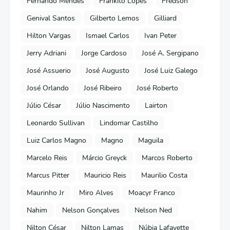
Fernando Mendes
Frankito Lopes
Fredson
Genival Santos
Gilberto Lemos
Gilliard
Hilton Vargas
Ismael Carlos
Ivan Peter
Jerry Adriani
Jorge Cardoso
José A. Sergipano
José Assuerio
José Augusto
José Luiz Galego
José Orlando
José Ribeiro
José Roberto
Júlio César
Júlio Nascimento
Lairton
Leonardo Sullivan
Lindomar Castilho
Luiz Carlos Magno
Magno
Maguila
Marcelo Reis
Márcio Greyck
Marcos Roberto
Marcus Pitter
Mauricio Reis
Maurilio Costa
Maurinho Jr
Miro Alves
Moacyr Franco
Nahim
Nelson Gonçalves
Nelson Ned
Nilton César
Nilton Lamas
Núbia Lafayette