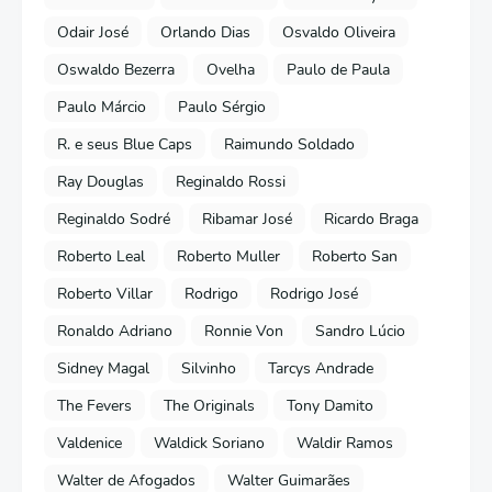
Odair José
Orlando Dias
Osvaldo Oliveira
Oswaldo Bezerra
Ovelha
Paulo de Paula
Paulo Márcio
Paulo Sérgio
R. e seus Blue Caps
Raimundo Soldado
Ray Douglas
Reginaldo Rossi
Reginaldo Sodré
Ribamar José
Ricardo Braga
Roberto Leal
Roberto Muller
Roberto San
Roberto Villar
Rodrigo
Rodrigo José
Ronaldo Adriano
Ronnie Von
Sandro Lúcio
Sidney Magal
Silvinho
Tarcys Andrade
The Fevers
The Originals
Tony Damito
Valdenice
Waldick Soriano
Waldir Ramos
Walter de Afogados
Walter Guimarães