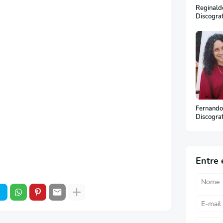
Reginaldo
Discogra
Fernando
Discogra
Entre 