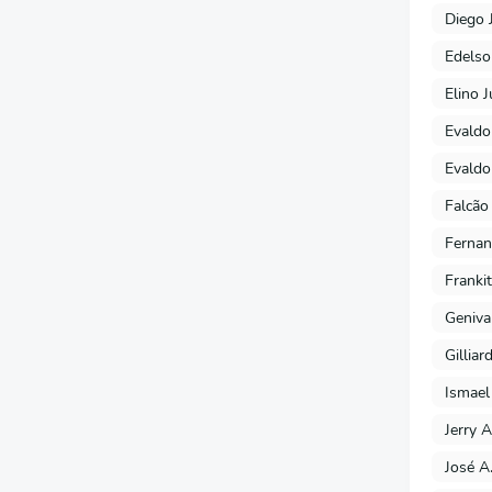
Diego 
Edels
Elino J
Evaldo
Evaldo
Falcão
Fernan
Franki
Geniva
Gilliar
Ismael
Jerry A
José A