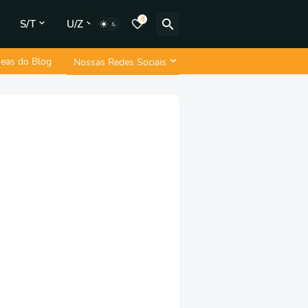
0
S/T
U/Z
neas do Blog
Nossas Redes Sociais