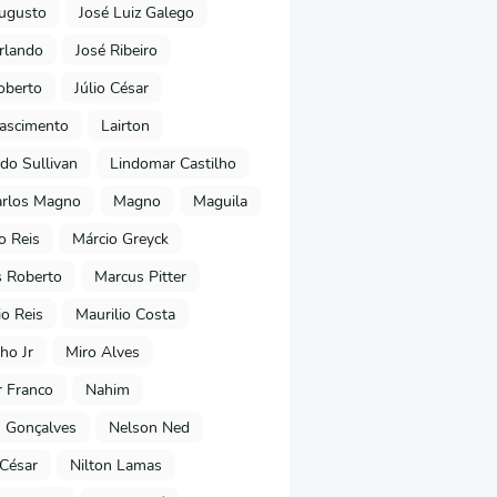
ugusto
José Luiz Galego
rlando
José Ribeiro
oberto
Júlio César
Nascimento
Lairton
do Sullivan
Lindomar Castilho
arlos Magno
Magno
Maguila
o Reis
Márcio Greyck
 Roberto
Marcus Pitter
io Reis
Maurilio Costa
ho Jr
Miro Alves
 Franco
Nahim
 Gonçalves
Nelson Ned
 César
Nilton Lamas