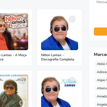
Marca
n Lamas - A Moça
Nilton Lamas -
ace
Discografia Completa
Abilio 
Adils
Alipio
Altema
Amado 
Angela