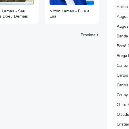
Anisio 
n Lamas - Seu
Nilton Lamas - Eu e a
s Doeu Demais
Lua
August
August
Próxima
Banda 
Bartô 
Brega 
Cantor
Carlos
Carlos
Cauby 
Chico 
Cláudi
Cristi