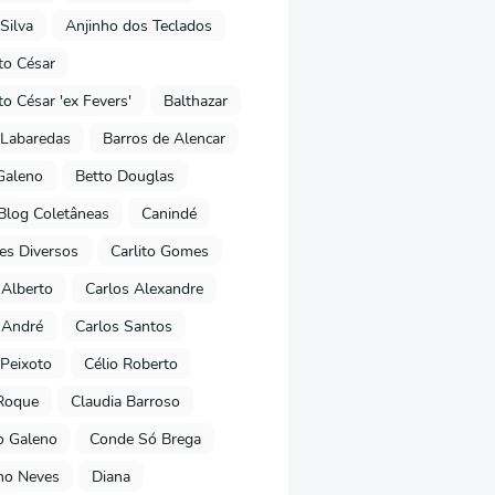
Silva
Anjinho dos Teclados
o César
o César 'ex Fevers'
Balthazar
Labaredas
Barros de Alencar
Galeno
Betto Douglas
Blog Coletâneas
Canindé
es Diversos
Carlito Gomes
 Alberto
Carlos Alexandre
 André
Carlos Santos
Peixoto
Célio Roberto
Roque
Claudia Barroso
o Galeno
Conde Só Brega
ano Neves
Diana