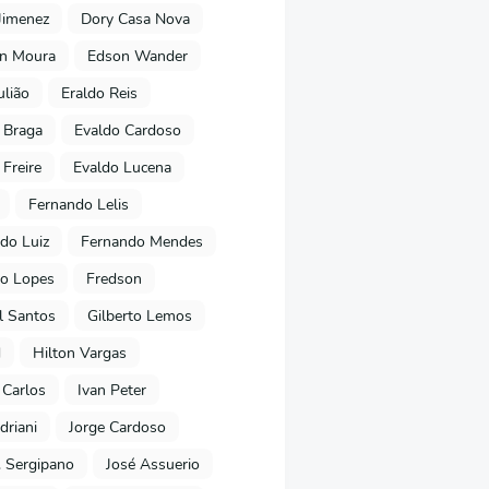
Jimenez
Dory Casa Nova
on Moura
Edson Wander
ulião
Eraldo Reis
 Braga
Evaldo Cardoso
 Freire
Evaldo Lucena
Fernando Lelis
do Luiz
Fernando Mendes
to Lopes
Fredson
l Santos
Gilberto Lemos
d
Hilton Vargas
 Carlos
Ivan Peter
driani
Jorge Cardoso
. Sergipano
José Assuerio