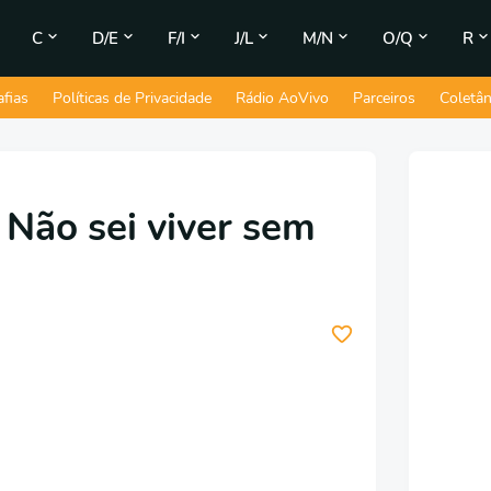
C
D/E
F/I
J/L
M/N
O/Q
R
afias
Políticas de Privacidade
Rádio AoVivo
Parceiros
Coletâ
 Não sei viver sem