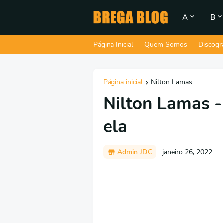
A
B
Página Inicial
Quem Somos
Discogr
Página inicial
Nilton Lamas
Nilton Lamas -
ela
Admin JDC
janeiro 26, 2022