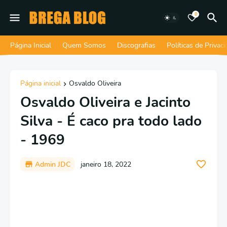
0
Página Inicial
Quem Somos
Discografias
Políticas de Privac
Página inicial
Osvaldo Oliveira
Osvaldo Oliveira e Jacinto
Silva - É caco pra todo lado
- 1969
Admin JDC
janeiro 18, 2022