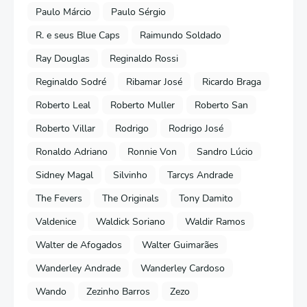
Paulo Márcio
Paulo Sérgio
R. e seus Blue Caps
Raimundo Soldado
Ray Douglas
Reginaldo Rossi
Reginaldo Sodré
Ribamar José
Ricardo Braga
Roberto Leal
Roberto Muller
Roberto San
Roberto Villar
Rodrigo
Rodrigo José
Ronaldo Adriano
Ronnie Von
Sandro Lúcio
Sidney Magal
Silvinho
Tarcys Andrade
The Fevers
The Originals
Tony Damito
Valdenice
Waldick Soriano
Waldir Ramos
Walter de Afogados
Walter Guimarães
Wanderley Andrade
Wanderley Cardoso
Wando
Zezinho Barros
Zezo