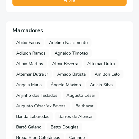
Marcadores
Abilio Farias
Adelino Nascimento
Adilson Ramos
Agnaldo Timóteo
Alipio Martins
Almir Bezerra
Altemar Dutra
Altemar Dutra Jr
Amado Batista
Amilton Lelo
Angela Maria
Ângelo Máximo
Anisio Silva
Anjinho dos Teclados
Augusto César
Augusto César 'ex Fevers'
Balthazar
Banda Labaredas
Barros de Alencar
Bartô Galeno
Betto Douglas
Brega Blog Coletâneas
Canindé