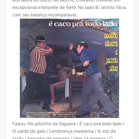
dos lados do disco. No lado A, Oswaldo Oliveira, um
excepcional intérprete de forró. No lado B, Jacinto Silva,
com seu balanço incomparável.
Faixas: No pézinho da fogueira / É caco pra todo lado /
O canto do galo / Lembrança medonha / A voz da
razão / Serrador de primeira / Vem cá morena / O