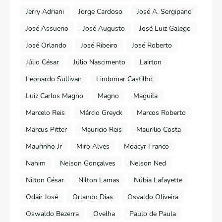
Jerry Adriani
Jorge Cardoso
José A. Sergipano
José Assuerio
José Augusto
José Luiz Galego
José Orlando
José Ribeiro
José Roberto
Júlio César
Júlio Nascimento
Lairton
Leonardo Sullivan
Lindomar Castilho
Luiz Carlos Magno
Magno
Maguila
Marcelo Reis
Márcio Greyck
Marcos Roberto
Marcus Pitter
Mauricio Reis
Maurilio Costa
Maurinho Jr
Miro Alves
Moacyr Franco
Nahim
Nelson Gonçalves
Nelson Ned
Nilton César
Nilton Lamas
Núbia Lafayette
Odair José
Orlando Dias
Osvaldo Oliveira
Oswaldo Bezerra
Ovelha
Paulo de Paula