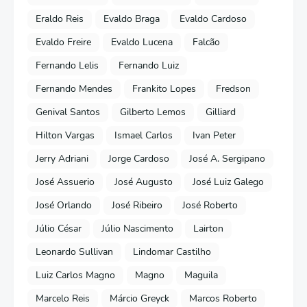
Eraldo Reis
Evaldo Braga
Evaldo Cardoso
Evaldo Freire
Evaldo Lucena
Falcão
Fernando Lelis
Fernando Luiz
Fernando Mendes
Frankito Lopes
Fredson
Genival Santos
Gilberto Lemos
Gilliard
Hilton Vargas
Ismael Carlos
Ivan Peter
Jerry Adriani
Jorge Cardoso
José A. Sergipano
José Assuerio
José Augusto
José Luiz Galego
José Orlando
José Ribeiro
José Roberto
Júlio César
Júlio Nascimento
Lairton
Leonardo Sullivan
Lindomar Castilho
Luiz Carlos Magno
Magno
Maguila
Marcelo Reis
Márcio Greyck
Marcos Roberto