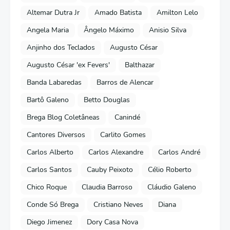
Altemar Dutra Jr
Amado Batista
Amilton Lelo
Angela Maria
Ângelo Máximo
Anisio Silva
Anjinho dos Teclados
Augusto César
Augusto César 'ex Fevers'
Balthazar
Banda Labaredas
Barros de Alencar
Bartô Galeno
Betto Douglas
Brega Blog Coletâneas
Canindé
Cantores Diversos
Carlito Gomes
Carlos Alberto
Carlos Alexandre
Carlos André
Carlos Santos
Cauby Peixoto
Célio Roberto
Chico Roque
Claudia Barroso
Cláudio Galeno
Conde Só Brega
Cristiano Neves
Diana
Diego Jimenez
Dory Casa Nova