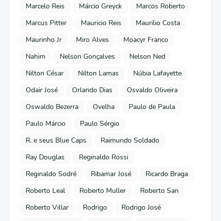
Marcelo Reis
Márcio Greyck
Marcos Roberto
Marcus Pitter
Mauricio Reis
Maurilio Costa
Maurinho Jr
Miro Alves
Moacyr Franco
Nahim
Nelson Gonçalves
Nelson Ned
Nilton César
Nilton Lamas
Núbia Lafayette
Odair José
Orlando Dias
Osvaldo Oliveira
Oswaldo Bezerra
Ovelha
Paulo de Paula
Paulo Márcio
Paulo Sérgio
R. e seus Blue Caps
Raimundo Soldado
Ray Douglas
Reginaldo Rossi
Reginaldo Sodré
Ribamar José
Ricardo Braga
Roberto Leal
Roberto Muller
Roberto San
Roberto Villar
Rodrigo
Rodrigo José