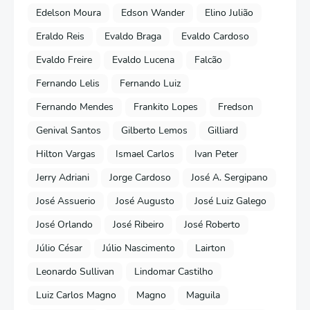
Edelson Moura
Edson Wander
Elino Julião
Eraldo Reis
Evaldo Braga
Evaldo Cardoso
Evaldo Freire
Evaldo Lucena
Falcão
Fernando Lelis
Fernando Luiz
Fernando Mendes
Frankito Lopes
Fredson
Genival Santos
Gilberto Lemos
Gilliard
Hilton Vargas
Ismael Carlos
Ivan Peter
Jerry Adriani
Jorge Cardoso
José A. Sergipano
José Assuerio
José Augusto
José Luiz Galego
José Orlando
José Ribeiro
José Roberto
Júlio César
Júlio Nascimento
Lairton
Leonardo Sullivan
Lindomar Castilho
Luiz Carlos Magno
Magno
Maguila