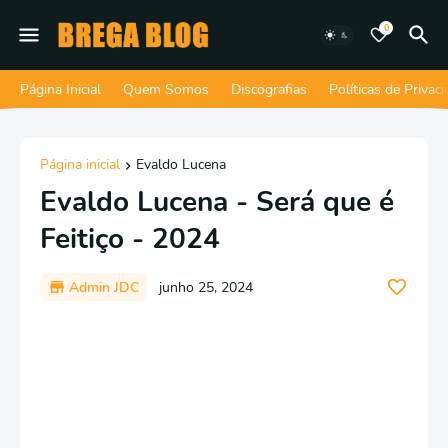
0
Página Inicial
Quem Somos
Discografias
Políticas de Privac
Página inicial
Evaldo Lucena
Evaldo Lucena - Será que é
Feitiço - 2024
Admin JDC
junho 25, 2024