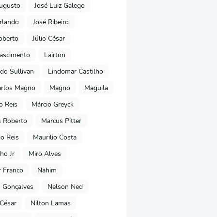
ugusto
José Luiz Galego
rlando
José Ribeiro
oberto
Júlio César
Nascimento
Lairton
do Sullivan
Lindomar Castilho
arlos Magno
Magno
Maguila
o Reis
Márcio Greyck
 Roberto
Marcus Pitter
io Reis
Maurilio Costa
ho Jr
Miro Alves
 Franco
Nahim
 Gonçalves
Nelson Ned
 César
Nilton Lamas