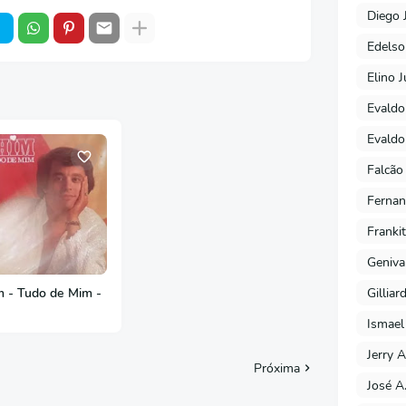
Diego 
Edels
Elino J
Evaldo
Evaldo
Falcão
Fernan
Franki
Geniva
Gilliar
 - Tudo de Mim -
Ismael
Jerry A
Próxima
José A