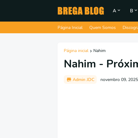
A
B
Página Inicial
Quem Somos
Discogr
Página inicial
Nahim
Nahim - Próxi
Admin JDC
novembro 09, 2025