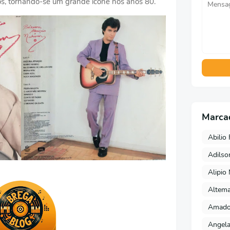
ros, tornando-se um grande ícone nos anos 80.
Marca
Abilio 
Adils
Alipio
Altema
Amado 
Angela