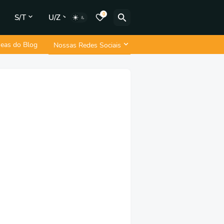
0
S/T
U/Z
neas do Blog
Nossas Redes Sociais