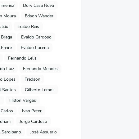
Jimenez
Dory Casa Nova
on Moura
Edson Wander
ulião
Eraldo Reis
 Braga
Evaldo Cardoso
 Freire
Evaldo Lucena
Fernando Lelis
do Luiz
Fernando Mendes
to Lopes
Fredson
l Santos
Gilberto Lemos
d
Hilton Vargas
 Carlos
Ivan Peter
driani
Jorge Cardoso
. Sergipano
José Assuerio