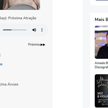
lay): Próxima Atração
Mais 
Próxima ▶▶
:
Amado Ba
ão
Discogra
Uma Árvore