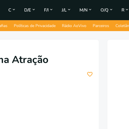
C
D/E
F/I
J/L
M/N
O/Q
R
afias
Políticas de Privacidade
Rádio AoVivo
Parceiros
Coletâ
ma Atração