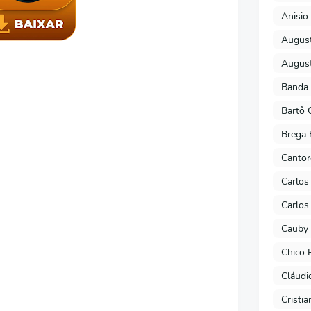
Anisio 
August
August
Banda 
Bartô 
Brega 
Cantor
Carlos
Carlos
Cauby 
Chico 
Cláudi
Cristi