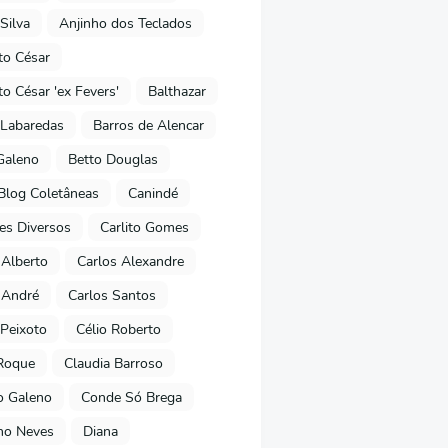
Silva
Anjinho dos Teclados
o César
o César 'ex Fevers'
Balthazar
Labaredas
Barros de Alencar
Galeno
Betto Douglas
Blog Coletâneas
Canindé
es Diversos
Carlito Gomes
 Alberto
Carlos Alexandre
 André
Carlos Santos
Peixoto
Célio Roberto
Roque
Claudia Barroso
o Galeno
Conde Só Brega
ano Neves
Diana