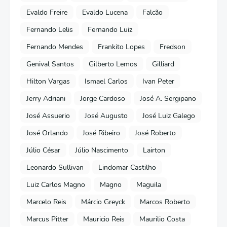
Evaldo Freire
Evaldo Lucena
Falcão
Fernando Lelis
Fernando Luiz
Fernando Mendes
Frankito Lopes
Fredson
Genival Santos
Gilberto Lemos
Gilliard
Hilton Vargas
Ismael Carlos
Ivan Peter
Jerry Adriani
Jorge Cardoso
José A. Sergipano
José Assuerio
José Augusto
José Luiz Galego
José Orlando
José Ribeiro
José Roberto
Júlio César
Júlio Nascimento
Lairton
Leonardo Sullivan
Lindomar Castilho
Luiz Carlos Magno
Magno
Maguila
Marcelo Reis
Márcio Greyck
Marcos Roberto
Marcus Pitter
Mauricio Reis
Maurilio Costa