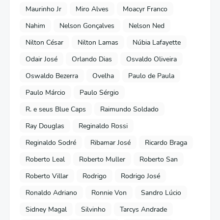
Maurinho Jr
Miro Alves
Moacyr Franco
Nahim
Nelson Gonçalves
Nelson Ned
Nilton César
Nilton Lamas
Núbia Lafayette
Odair José
Orlando Dias
Osvaldo Oliveira
Oswaldo Bezerra
Ovelha
Paulo de Paula
Paulo Márcio
Paulo Sérgio
R. e seus Blue Caps
Raimundo Soldado
Ray Douglas
Reginaldo Rossi
Reginaldo Sodré
Ribamar José
Ricardo Braga
Roberto Leal
Roberto Muller
Roberto San
Roberto Villar
Rodrigo
Rodrigo José
Ronaldo Adriano
Ronnie Von
Sandro Lúcio
Sidney Magal
Silvinho
Tarcys Andrade