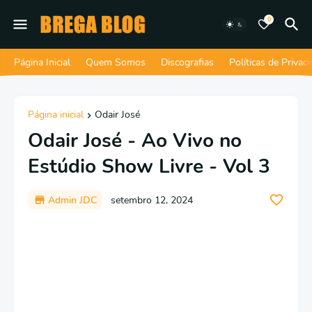
0
Página Inicial
Quem Somos
Discografias
Políticas de Privac
Página inicial
Odair José
Odair José - Ao Vivo no
Estúdio Show Livre - Vol 3
Admin JDC
setembro 12, 2024