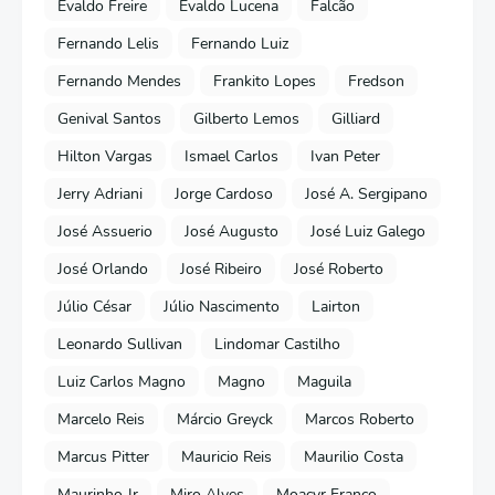
Evaldo Freire
Evaldo Lucena
Falcão
Fernando Lelis
Fernando Luiz
Fernando Mendes
Frankito Lopes
Fredson
Genival Santos
Gilberto Lemos
Gilliard
Hilton Vargas
Ismael Carlos
Ivan Peter
Jerry Adriani
Jorge Cardoso
José A. Sergipano
José Assuerio
José Augusto
José Luiz Galego
José Orlando
José Ribeiro
José Roberto
Júlio César
Júlio Nascimento
Lairton
Leonardo Sullivan
Lindomar Castilho
Luiz Carlos Magno
Magno
Maguila
Marcelo Reis
Márcio Greyck
Marcos Roberto
Marcus Pitter
Mauricio Reis
Maurilio Costa
Maurinho Jr
Miro Alves
Moacyr Franco