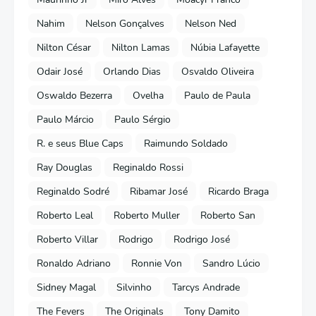
Nahim
Nelson Gonçalves
Nelson Ned
Nilton César
Nilton Lamas
Núbia Lafayette
Odair José
Orlando Dias
Osvaldo Oliveira
Oswaldo Bezerra
Ovelha
Paulo de Paula
Paulo Márcio
Paulo Sérgio
R. e seus Blue Caps
Raimundo Soldado
Ray Douglas
Reginaldo Rossi
Reginaldo Sodré
Ribamar José
Ricardo Braga
Roberto Leal
Roberto Muller
Roberto San
Roberto Villar
Rodrigo
Rodrigo José
Ronaldo Adriano
Ronnie Von
Sandro Lúcio
Sidney Magal
Silvinho
Tarcys Andrade
The Fevers
The Originals
Tony Damito