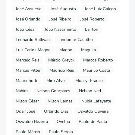
José Assuerio
José Augusto
José Luiz Galego
José Orlando
José Ribeiro
José Roberto
Júlio César
Júlio Nascimento
Lairton
Leonardo Sullivan
Lindomar Castilho
Luiz Carlos Magno
Magno
Maguila
Marcelo Reis
Márcio Greyck
Marcos Roberto
Marcus Pitter
Mauricio Reis
Maurilio Costa
Maurinho Jr
Miro Alves
Moacyr Franco
Nahim
Nelson Gonçalves
Nelson Ned
Nilton César
Nilton Lamas
Núbia Lafayette
Odair José
Orlando Dias
Osvaldo Oliveira
Oswaldo Bezerra
Ovelha
Paulo de Paula
Paulo Márcio
Paulo Sérgio