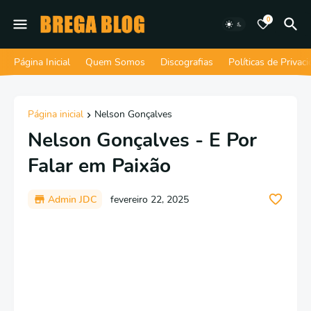
0
Página Inicial
Quem Somos
Discografias
Políticas de Privac
Página inicial
Nelson Gonçalves
Nelson Gonçalves - E Por
Falar em Paixão
Admin JDC
fevereiro 22, 2025