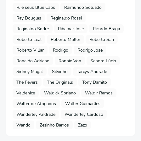
R. e seus Blue Caps
Raimundo Soldado
Ray Douglas
Reginaldo Rossi
Reginaldo Sodré
Ribamar José
Ricardo Braga
Roberto Leal
Roberto Muller
Roberto San
Roberto Villar
Rodrigo
Rodrigo José
Ronaldo Adriano
Ronnie Von
Sandro Lúcio
Sidney Magal
Silvinho
Tarcys Andrade
The Fevers
The Originals
Tony Damito
Valdenice
Waldick Soriano
Waldir Ramos
Walter de Afogados
Walter Guimarães
Wanderley Andrade
Wanderley Cardoso
Wando
Zezinho Barros
Zezo