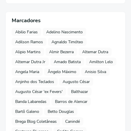
Marcadores
Abilio Farias
Adelino Nascimento
Adilson Ramos
Agnaldo Timóteo
Alipio Martins
Almir Bezerra
Altemar Dutra
Altemar Dutra Jr
Amado Batista
Amilton Lelo
Angela Maria
Ângelo Máximo
Anisio Silva
Anjinho dos Teclados
Augusto César
Augusto César 'ex Fevers'
Balthazar
Banda Labaredas
Barros de Alencar
Bartô Galeno
Betto Douglas
Brega Blog Coletâneas
Canindé