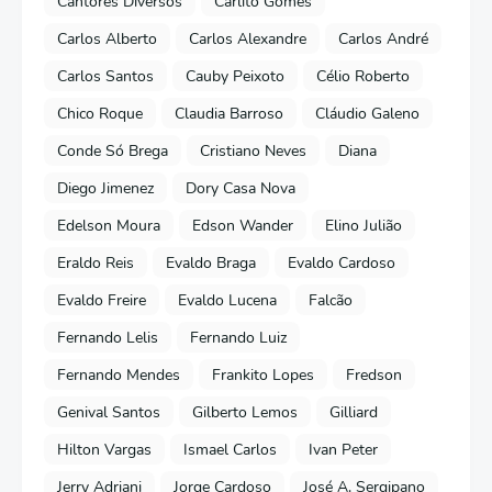
Cantores Diversos
Carlito Gomes
Carlos Alberto
Carlos Alexandre
Carlos André
Carlos Santos
Cauby Peixoto
Célio Roberto
Chico Roque
Claudia Barroso
Cláudio Galeno
Conde Só Brega
Cristiano Neves
Diana
Diego Jimenez
Dory Casa Nova
Edelson Moura
Edson Wander
Elino Julião
Eraldo Reis
Evaldo Braga
Evaldo Cardoso
Evaldo Freire
Evaldo Lucena
Falcão
Fernando Lelis
Fernando Luiz
Fernando Mendes
Frankito Lopes
Fredson
Genival Santos
Gilberto Lemos
Gilliard
Hilton Vargas
Ismael Carlos
Ivan Peter
Jerry Adriani
Jorge Cardoso
José A. Sergipano