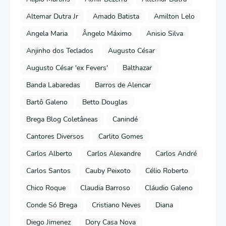
Altemar Dutra Jr
Amado Batista
Amilton Lelo
Angela Maria
Ângelo Máximo
Anisio Silva
Anjinho dos Teclados
Augusto César
Augusto César 'ex Fevers'
Balthazar
Banda Labaredas
Barros de Alencar
Bartô Galeno
Betto Douglas
Brega Blog Coletâneas
Canindé
Cantores Diversos
Carlito Gomes
Carlos Alberto
Carlos Alexandre
Carlos André
Carlos Santos
Cauby Peixoto
Célio Roberto
Chico Roque
Claudia Barroso
Cláudio Galeno
Conde Só Brega
Cristiano Neves
Diana
Diego Jimenez
Dory Casa Nova