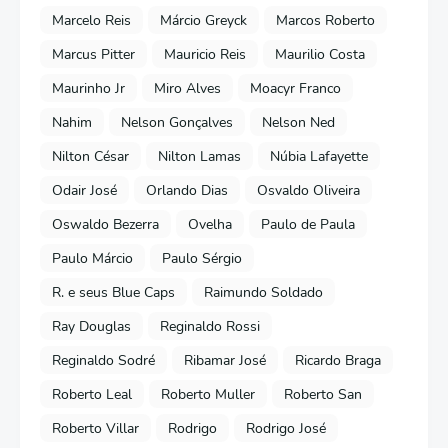
Marcelo Reis
Márcio Greyck
Marcos Roberto
Marcus Pitter
Mauricio Reis
Maurilio Costa
Maurinho Jr
Miro Alves
Moacyr Franco
Nahim
Nelson Gonçalves
Nelson Ned
Nilton César
Nilton Lamas
Núbia Lafayette
Odair José
Orlando Dias
Osvaldo Oliveira
Oswaldo Bezerra
Ovelha
Paulo de Paula
Paulo Márcio
Paulo Sérgio
R. e seus Blue Caps
Raimundo Soldado
Ray Douglas
Reginaldo Rossi
Reginaldo Sodré
Ribamar José
Ricardo Braga
Roberto Leal
Roberto Muller
Roberto San
Roberto Villar
Rodrigo
Rodrigo José