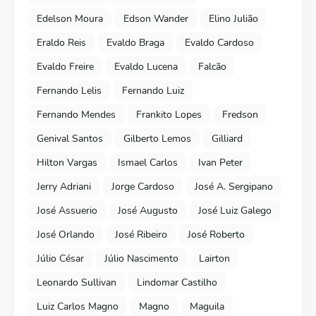
Edelson Moura
Edson Wander
Elino Julião
Eraldo Reis
Evaldo Braga
Evaldo Cardoso
Evaldo Freire
Evaldo Lucena
Falcão
Fernando Lelis
Fernando Luiz
Fernando Mendes
Frankito Lopes
Fredson
Genival Santos
Gilberto Lemos
Gilliard
Hilton Vargas
Ismael Carlos
Ivan Peter
Jerry Adriani
Jorge Cardoso
José A. Sergipano
José Assuerio
José Augusto
José Luiz Galego
José Orlando
José Ribeiro
José Roberto
Júlio César
Júlio Nascimento
Lairton
Leonardo Sullivan
Lindomar Castilho
Luiz Carlos Magno
Magno
Maguila