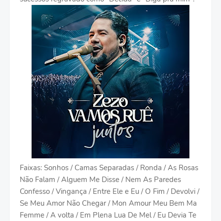
Faixas: Sonhos / Camas Separadas / Ronda / As Rosas
Não Falam / Alguem Me Disse / Nem As Paredes
Confesso / Vingança / Entre Ele e Eu / O Fim / Devolvi /
Se Meu Amor Não Chegar / Mon Amour Meu Bem Ma
Femme / A volta / Em Plena Lua De Mel / Eu Devia Te