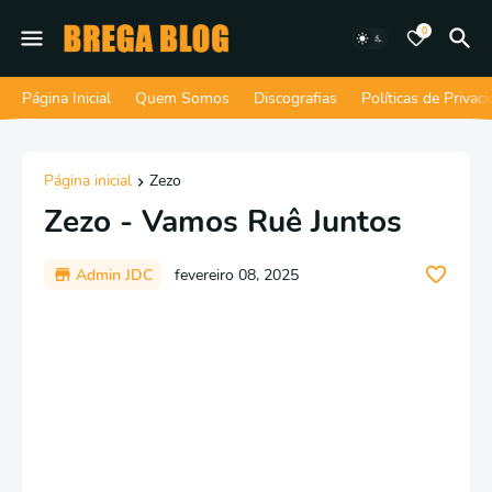
0
Página Inicial
Quem Somos
Discografias
Políticas de Privac
Página inicial
Zezo
Zezo - Vamos Ruê Juntos
Admin JDC
fevereiro 08, 2025