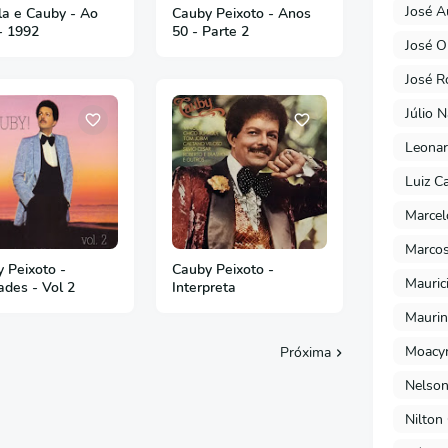
José A
a e Cauby - Ao
Cauby Peixoto - Anos
- 1992
50 - Parte 2
José O
José R
Júlio 
Leonar
Luiz C
Marcel
Marcos
 Peixoto -
Cauby Peixoto -
Mauric
ades - Vol 2
Interpreta
Maurin
Moacyr
Próxima
Nelson
Nilton