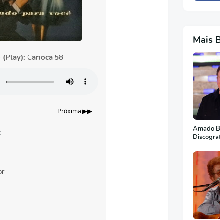
Mais 
 (Play): Carioca 58
Próxima ▶▶
Amado Ba
:
Discogra
or