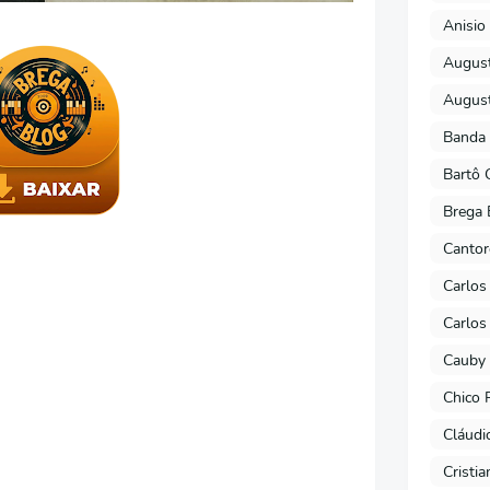
Anisio 
August
August
Banda 
Bartô 
Brega 
Cantor
Carlos
Carlos
Cauby 
Chico 
Cláudi
Cristi