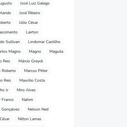
ugusto
José Luiz Galego
rlando
José Ribeiro
oberto
Júlio César
Nascimento
Lairton
do Sullivan
Lindomar Castilho
arlos Magno
Magno
Maguila
o Reis
Márcio Greyck
 Roberto
Marcus Pitter
io Reis
Maurilio Costa
ho Jr
Miro Alves
 Franco
Nahim
 Gonçalves
Nelson Ned
 César
Nilton Lamas