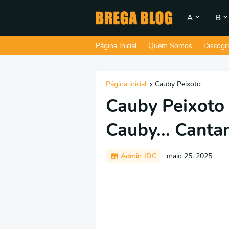
A
B
Página Inicial
Quem Somos
Discogr
Página inicial
Cauby Peixoto
Cauby Peixoto
Cauby... Canta
Admin JDC
maio 25, 2025