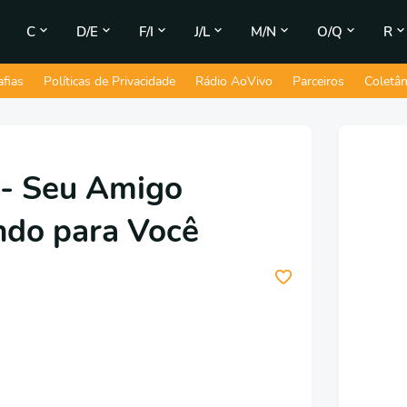
C
D/E
F/I
J/L
M/N
O/Q
R
afias
Políticas de Privacidade
Rádio AoVivo
Parceiros
Coletâ
 - Seu Amigo
ndo para Você