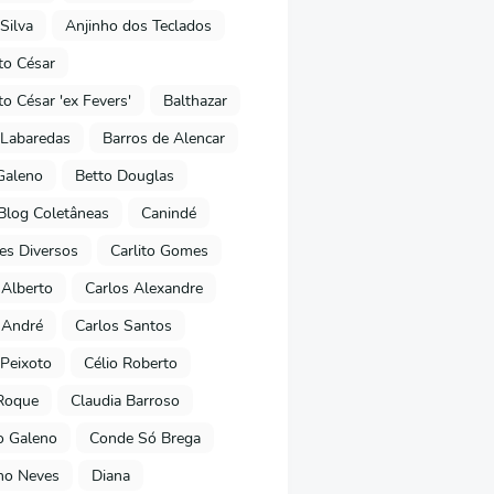
Silva
Anjinho dos Teclados
o César
o César 'ex Fevers'
Balthazar
Labaredas
Barros de Alencar
Galeno
Betto Douglas
Blog Coletâneas
Canindé
es Diversos
Carlito Gomes
 Alberto
Carlos Alexandre
 André
Carlos Santos
Peixoto
Célio Roberto
Roque
Claudia Barroso
o Galeno
Conde Só Brega
ano Neves
Diana