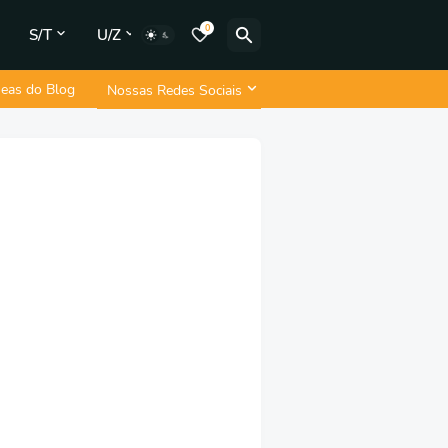
0
S/T
U/Z
neas do Blog
Nossas Redes Sociais