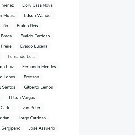
Jimenez
Dory Casa Nova
on Moura
Edson Wander
ulião
Eraldo Reis
 Braga
Evaldo Cardoso
 Freire
Evaldo Lucena
Fernando Lelis
do Luiz
Fernando Mendes
to Lopes
Fredson
l Santos
Gilberto Lemos
d
Hilton Vargas
 Carlos
Ivan Peter
driani
Jorge Cardoso
. Sergipano
José Assuerio