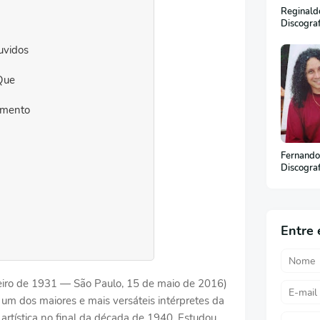
Reginaldo
Discogra
uvidos
Que
amento
Fernando
Discogra
Entre 
ereiro de 1931 — São Paulo, 15 de maio de 2016)
o um dos maiores e mais versáteis intérpretes da
ra artística no final da década de 1940. Estudou