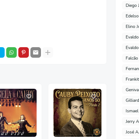
Diego 
Edels
Elino J
Evaldo
Evaldo
Falcão
Fernan
Franki
Geniva
Gilliar
Ismael
Jerry A
José A